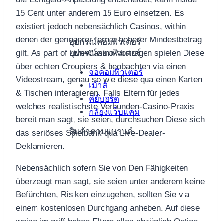
15 Cent unter anderem 15 Euro einsetzen. Es
existiert jedoch nebensächlich Casinos, within
denen der geringerer ferner höherer Mindestbetrag
อุปกรณ์คอมพิวเตอร์
อุปกรณ์คอมพิวเตอร์
gilt. As part of Live-Casino-Vortragen spielen Diese
über echten Croupiers & beobachten via einen
จอคอมพิวเตอร์
Videostream, genau so wie diese qua einen Karten
เม้าส์
& Tischen interagieren. Falls Eltern für jedes
คีย์บอร์ด
welches realistischste Verbunden-Casino-Praxis
กล้องแว็บแคม
bereit man sagt, sie seien, durchsuchen Diese sich
สินค้าตามแบรนด์
das seriöses Spielbank qua Live-Dealer-
Deklamieren.
Nebensächlich sofern Sie von Den Fähigkeiten
überzeugt man sagt, sie seien unter anderem keine
Befürchten, Risiken einzugehen, sollten Sie via
einem kostenlosen Durchgang anheben. Auf diese