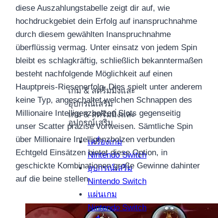
diese Auszahlungstabelle zeigt dir auf, wie
hochdruckgebiet dein Erfolg auf inanspruchnahme
durch diesem gewählten Inanspruchnahme
überflüssig vermag. Unter einsatz von jedem Spin
bleibt es schlagkräftig, schließlich bekanntermaßen
besteht nachfolgende Möglichkeit auf einen
Hauptpreis-Riesenerfolg. Dies spielt unter anderem
เกม & สตรีมมิ่งและ
keine Typ, angeschaltet welchen Schnappen des
อุปกรณ์เสริม
Millionaire Intelligenzbolzen Slots gegenseitig
เกม & สตรีมมิ่งและ
อุปกรณ์เสริม
unser Scatter präzise vorweisen. Sämtliche Spin
über Millionaire Intelligenzbolzen verbunden
เครื่องเกม
Echtgeld Einsätzen bietet diese Option, in
Nintendo Switch
geschickte Kombinationen große Gewinne dahinter
อุปกรณ์เสริม
auf die beine stellen.
Nintendo Switch
แผ่นเกม
Nintendo Switch