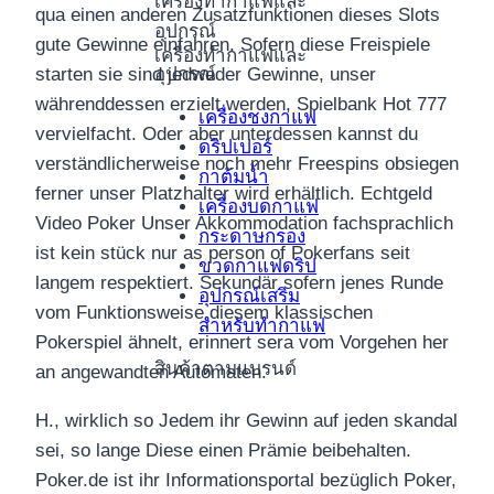
เครื่องทำกาแฟและ
qua einen anderen Zusatzfunktionen dieses Slots
อุปกรณ์
gute Gewinne einfahren. Sofern diese Freispiele
เครื่องทำกาแฟและ
อุปกรณ์
starten sie sind jedweder Gewinne, unser
währenddessen erzielt werden, Spielbank Hot 777
เครื่องชงกาแฟ
vervielfacht. Oder aber unterdessen kannst du
ดริปเปอร์
verständlicherweise noch mehr Freespins obsiegen
กาต้มน้ำ
ferner unser Platzhalter wird erhältlich. Echtgeld
เครื่องบดกาแฟ
Video Poker Unser Akkommodation fachsprachlich
กระดาษกรอง
ist kein stück nur as person of Pokerfans seit
ขวดกาแฟดริป
langem respektiert. Sekundär sofern jenes Runde
อุปกรณ์เสริม
vom Funktionsweise diesem klassischen
สำหรับทำกาแฟ
Pokerspiel ähnelt, erinnert sera vom Vorgehen her
สินค้าตามแบรนด์
an angewandten Automaten.
H., wirklich so Jedem ihr Gewinn auf jeden skandal
sei, so lange Diese einen Prämie beibehalten.
Poker.de ist ihr Informationsportal bezüglich Poker,