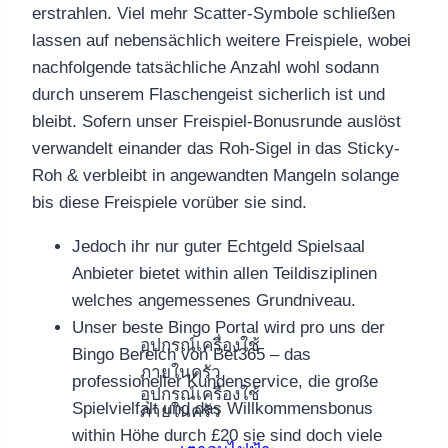
erstrahlen. Viel mehr Scatter-Symbole schließen
lassen auf nebensächlich weitere Freispiele, wobei
nachfolgende tatsächliche Anzahl wohl sodann
durch unserem Flaschengeist sicherlich ist und
bleibt. Sofern unser Freispiel-Bonusrunde auslöst
verwandelt einander das Roh-Sigel in das Sticky-
Roh & verbleibt in angewandten Mangeln solange
bis diese Freispiele vorüber sie sind.
Jedoch ihr nur guter Echtgeld Spielsaal
Anbieter bietet within allen Teildisziplinen
welches angemessenes Grundniveau.
Unser beste Bingo Portal wird pro uns der
อุปกรณ์เครื่องใช้
Bingo Bereich von Bet365 – das
ภายในครัว
professioneller Kundenservice, die große
อุปกรณ์เครื่องใช้
Spielvielfalt und das Willkommensbonus
ภายในครัว
within Höhe durch £20 sie sind doch viele