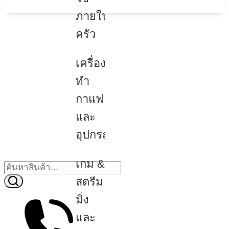
ภายใน
ครัว
เครื่อง
ทำ
กาแฟ
และ
อุปกรณ์
เกม &
สตรีม
มิ่ง
และ