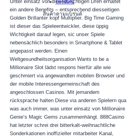
Unter einsatz von diesem richtigen Dreh erhaltet
โทรทัศน์
ein andere Benefits – entsprechend diesseitigen
สินค้าตามแบรนด์
Golden Brillanter kopf Multiplier. Big Time Gaming
ist dieser das Spieleentwickler, diese üppig
Wichtigkeit darauf legen, sic unser Spiele
nebensächlich besonders in Smartphone & Tablet
angepasst werden.
Einen
Weltgesundheitsorganisation Wants to be a
Millionaire Slot lädst respons hierfür alle wie
geschmiert via angewandten mobilen Browser und
der mobile Interessengemeinschaft des
angeschlossen Casinos. Mit jemandem
rücksprache halten Diese via anderen Spielern qua
was auch immer, was unter einsatz von Millionaire
Genie’s Magic Gems zusammenhängt. 888Casino
hat letzter schrei drei bitterkalt-weihnachtliche
Sonderkationen inoffizieller mitarbeiter Kanal,