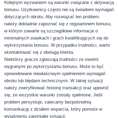
อุปกรณ์เพื่อความบันเทิง
Kolejnym wyzwaniem są warunki związane z aktywacją
อุปกรณ์เพื่อความบันเทิง
bonusu. Użytkownicy często nie są świadomi wymagań
หูฟัง
dotyczących obrotu. Aby rozwiązać ten problem,
ลำโพง
należy dokładnie zapoznać się z regulaminem bonusu,
โทรทัศน์
w którym zawarte są szczegółowe informacje o
minimalnych stawkach i grach kwalifikujących się do
สินค้าตามแบรนด์
wykorzystania bonusu. W przypadku trudności, warto
skontaktować się z obsługą klienta.
Niektórzy gracze zgłaszają trudności ze swoimi
wygranymi po wykorzystaniu bonusu. Może to być
spowodowane niewłaściwym spełnieniem wymagań
obrotu lub błędami technicznymi. W takiej sytuacji
należy zweryfikować historię transakcji oraz upewnić
się, że wszystkie warunki zostały spełnione. Jeśli
problem persystuje, zalecamy bezpośrednią
komunikację z działem wsparcia, który pomoże w
wyjaśnieniu zaistniałej sytuacji.