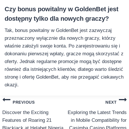
Czy bonus powitalny w GoldenBet jest
dostępny tylko dla nowych graczy?
Tak, bonus powitalny w GoldenBet jest zazwyczaj
przeznaczony wyłącznie dla nowych graczy, którzy
właśnie założyli swoje konta. Po zarejestrowaniu się i
dokonaniu pierwszej wpłaty, gracze mogą skorzystać z
oferty. Jednak regularne promocje mogą być dostępne
również dla istniejących klientów, dlatego warto śledzić
stronę i ofertę GoldenBet, aby nie przegapić ciekawych
okazji.
แนะแนว
PREVIOUS
NEXT
เรื่อง
Discover the Exciting
Exploring the Latest Trends
Features of Roaring 21
in Mobile Compatibility for
Blackjack at Helabet Nigeria
Casimba Casino Platforms