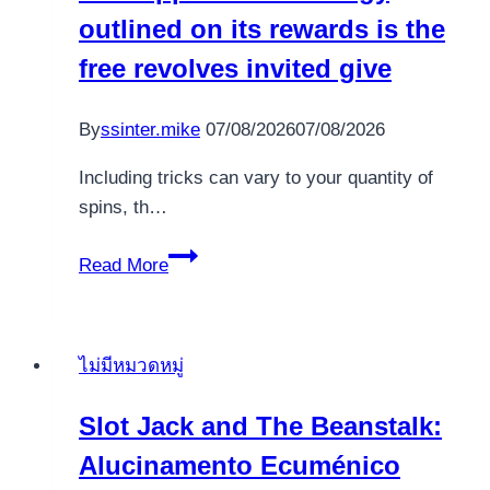
Websites
outlined on its rewards is the
for
free revolves invited give
real
Currency
By
ssinter.mike
07/08/2026
07/08/2026
Including tricks can vary to your quantity of
spins, th…
Typically
Read More
the
most
popular
ไม่มีหมวดหมู่
example
of
Slot Jack and The Beanstalk:
a
Alucinamento Ecuménico
hand-