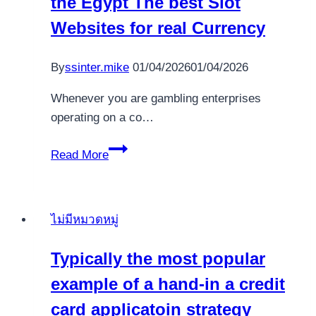
the Egypt The best Slot
un’occhiata
Websites for real Currency
al
sito
By
ssinter.mike
01/04/2026
01/04/2026
qui
di
Whenever you are gambling enterprises
scaricare:
operating on a co…
A
Online
sbafo
Read More
casino
Slots
within
ไม่มีหมวดหมู่
the
Egypt
Typically the most popular
The
example of a hand-in a credit
best
Slot
card applicatoin strategy