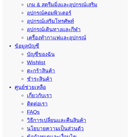
เกม & สตรีมมิ่งและอุปกรณ์เสริม
อุปกรณ์คอมพิวเตอร์
อุปกรณ์เสริมโทรศัพท์
อุปกรณ์เดินทางและกีฬา
เครื่องทำกาแฟและอุปกรณ์
ข้อมูลบัญชี
บัญชีของฉัน
Wishlist
ตะกร้าสินค้า
ชำระสินค้า
ศูนย์ช่วยเหลือ
เกี่ยวกับเรา
ติดต่อเรา
FAQs
วิธีการเปลี่ยนและคืนสินค้า
นโยบายความเป็นส่วนตัว
ข้อกำหนดและเงื่อนไข