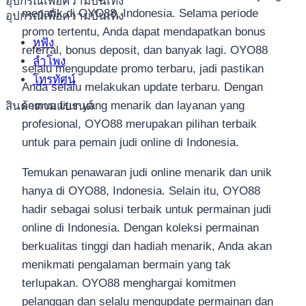
อุปกรณ์เพื่อความบันเทิง
menarik di OYO88, Indonesia. Selama periode
อุปกรณ์เพื่อความบันเทิง
promo tertentu, Anda dapat mendapatkan bonus
หูฟัง
referral, bonus deposit, dan banyak lagi. OYO88
ลำโพง
selalu mengupdate promo terbaru, jadi pastikan
โทรทัศน์
Anda selalu melakukan update terbaru. Dengan
semua fitur yang menarik dan layanan yang
สินค้าตามแบรนด์
profesional, OYO88 merupakan pilihan terbaik
untuk para pemain judi online di Indonesia.
Temukan penawaran judi online menarik dan unik
hanya di OYO88, Indonesia. Selain itu, OYO88
hadir sebagai solusi terbaik untuk permainan judi
online di Indonesia. Dengan koleksi permainan
berkualitas tinggi dan hadiah menarik, Anda akan
menikmati pengalaman bermain yang tak
terlupakan. OYO88 menghargai komitmen
pelanggan dan selalu mengupdate permainan dan