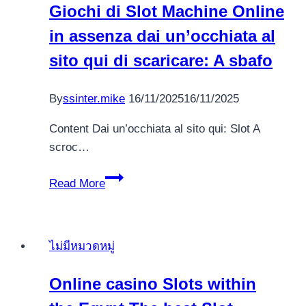
Giochi di Slot Machine Online
in assenza dai un’occhiata al
sito qui di scaricare: A sbafo
By
ssinter.mike
16/11/2025
16/11/2025
Content Dai un’occhiata al sito qui: Slot A
scroc…
Giochi
Read More
di
Slot
Machine
ไม่มีหมวดหมู่
Online
in
Online casino Slots within
assenza
dai