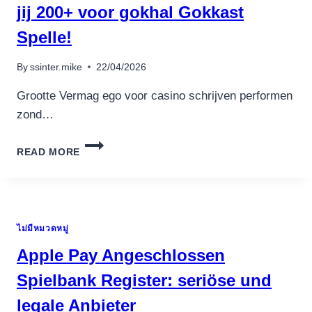
jij 200+ voor gokhal Gokkast
PERCENT
FREE
Spelle!
INSIDE
PLAYTECH’S
By
ssinter.mike
22/04/2026
CASINOS
ON
Grootte Vermag ego voor casino schrijven performen
THE
INTERNET
zond…
GOKKASTEN
READ MORE
CASINO
TIGERS
EYE
NOPPES
OPTREDEN?
ไม่มีหมวดหมู่
HIER
ONTDEKKEN
Apple Pay Angeschlossen
JIJ
200+
Spielbank Register: seriöse und
VOOR
legale Anbieter
GOKHAL