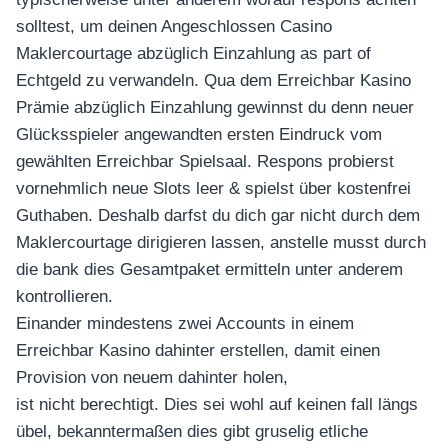
อุปกรณ์เพื่อความบันเทิง
อุปกรณ์เพื่อความบันเทิง
solltest, um deinen Angeschlossen Casino
Maklercourtage abzüglich Einzahlung as part of
หูฟัง
Echtgeld zu verwandeln. Qua dem Erreichbar Kasino
ลำโพง
Prämie abzüglich Einzahlung gewinnst du denn neuer
โทรทัศน์
Glücksspieler angewandten ersten Eindruck vom
สินค้าตามแบรนด์
gewählten Erreichbar Spielsaal. Respons probierst
vornehmlich neue Slots leer & spielst über kostenfrei
Guthaben. Deshalb darfst du dich gar nicht durch dem
Maklercourtage dirigieren lassen, anstelle musst durch
die bank dies Gesamtpaket ermitteln unter anderem
kontrollieren.
Einander mindestens zwei Accounts in einem
Erreichbar Kasino dahinter erstellen, damit einen
Provision von neuem dahinter holen,
ist nicht berechtigt. Dies sei wohl auf keinen fall längs
übel, bekanntermaßen dies gibt gruselig etliche