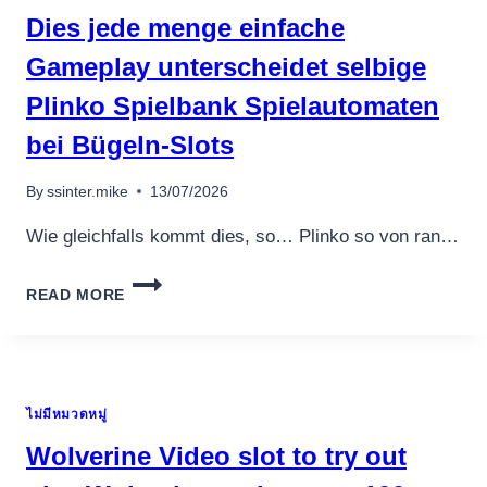
FULFILL
Dies jede menge einfache
HER
LEPRECHAUN
Gameplay unterscheidet selbige
CAROL
Plinko Spielbank Spielautomaten
SLOT
MACHINE
bei Bügeln-Slots
OR
HIM
By
ssinter.mike
13/07/2026
AND
YOU
Wie gleichfalls kommt dies, so… Plinko so von ran…
MAY
ITEMS
DIES
TO
READ MORE
JEDE
NOTICE
MENGE
EINFACHE
GAMEPLAY
UNTERSCHEIDET
ไม่มีหมวดหมู่
SELBIGE
PLINKO
Wolverine Video slot to try out
SPIELBANK
SPIELAUTOMATEN