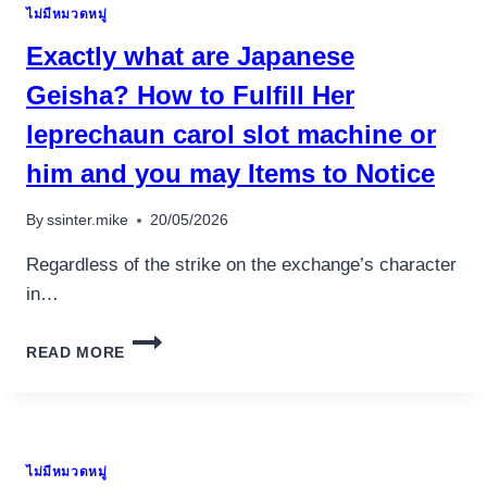
ไม่มีหมวดหมู่
BAZZECOLA!
Exactly what are Japanese
Geisha? How to Fulfill Her
leprechaun carol slot machine or
him and you may Items to Notice
By
ssinter.mike
20/05/2026
Regardless of the strike on the exchange’s character
in…
EXACTLY
READ MORE
WHAT
ARE
JAPANESE
GEISHA?
HOW
ไม่มีหมวดหมู่
TO