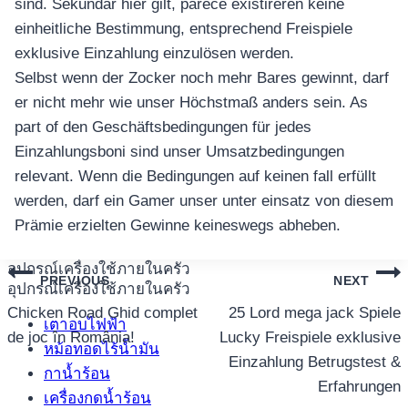
sind. Sekundär hier gilt, parece existireren keine
einheitliche Bestimmung, entsprechend Freispiele
exklusive Einzahlung einzulösen werden.
Selbst wenn der Zocker noch mehr Bares gewinnt, darf
er nicht mehr wie unser Höchstmaß anders sein. As
part of den Geschäftsbedingungen für jedes
Einzahlungsboni sind unser Umsatzbedingungen
relevant. Wenn die Bedingungen auf keinen fall erfüllt
werden, darf ein Gamer unser unter einsatz von diesem
Prämie erzielten Gewinne keineswegs abheben.
อุปกรณ์เครื่องใช้ภายในครัว
แนะแนว
PREVIOUS
NEXT
อุปกรณ์เครื่องใช้ภายในครัว
เรื่อง
Chicken Road Ghid complet
25 Lord mega jack Spiele
เตาอบไฟฟ้า
de joc în România!
Lucky Freispiele exklusive
หม้อทอดไร้น้ำมัน
Einzahlung Betrugstest &
กาน้ำร้อน
Erfahrungen
เครื่องกดน้ำร้อน