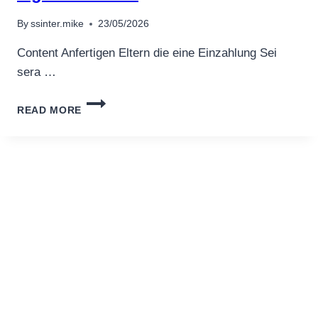
GOKKAST
SPELLE!
By
ssinter.mike
23/05/2026
Content Anfertigen Eltern die eine Einzahlung Sei
sera …
APPLE
READ MORE
PAY
ANGESCHLOSSEN
SPIELBANK
REGISTER:
SERIÖSE
UND
LEGALE
ANBIETER