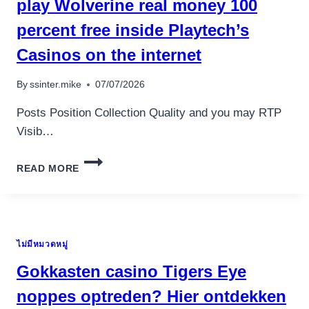
play Wolverine real money 100
BEI
percent free inside Playtech’s
BÜGELN-
SLOTS
Casinos on the internet
By
ssinter.mike
07/07/2026
Posts Position Collection Quality and you may RTP
Visib…
WOLVERINE
READ MORE
VIDEO
SLOT
TO
TRY
OUT
ไม่มีหมวดหมู่
PLAY
WOLVERINE
Gokkasten casino Tigers Eye
REAL
MONEY
noppes optreden? Hier ontdekken
100