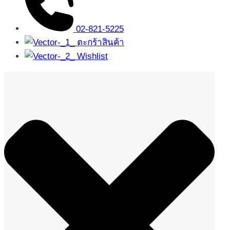
02-821-5225
ตะกร้าสินค้า
Wishlist