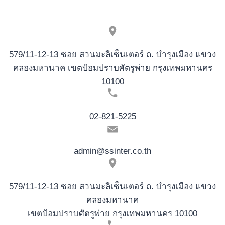
579/11-12-13 ซอย สวนมะลิเซ็นเตอร์ ถ. บำรุงเมือง แขวง
คลองมหานาค เขตป้อมปราบศัตรูพ่าย กรุงเทพมหานคร
10100
02-821-5225
admin@ssinter.co.th
579/11-12-13 ซอย สวนมะลิเซ็นเตอร์ ถ. บำรุงเมือง แขวง
คลองมหานาค
เขตป้อมปราบศัตรูพ่าย กรุงเทพมหานคร 10100