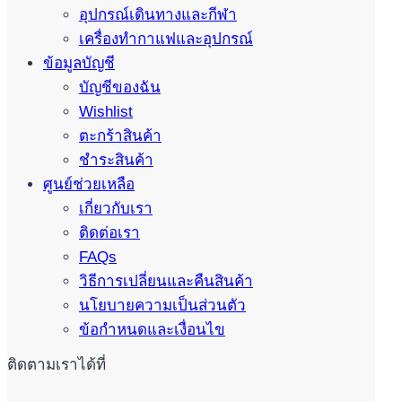
อุปกรณ์เดินทางและกีฬา
เครื่องทำกาแฟและอุปกรณ์
ข้อมูลบัญชี
บัญชีของฉัน
Wishlist
ตะกร้าสินค้า
ชำระสินค้า
ศูนย์ช่วยเหลือ
เกี่ยวกับเรา
ติดต่อเรา
FAQs
วิธีการเปลี่ยนและคืนสินค้า
นโยบายความเป็นส่วนตัว
ข้อกำหนดและเงื่อนไข
ติดตามเราได้ที่