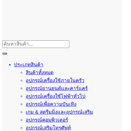
ประเภทสินค้า
สินค้าทั้งหมด
อุปกรณ์เครื่องใช้ภายในครัว
อุปกรณ์ยานยนต์และคาร์แคร์
อุปกรณ์เครื่องใช้ไฟฟ้าทั่วไป
อุปกรณ์เพื่อความบันเทิง
เกม & สตรีมมิ่งและอุปกรณ์เสริม
อุปกรณ์คอมพิวเตอร์
อุปกรณ์เสริมโทรศัพท์