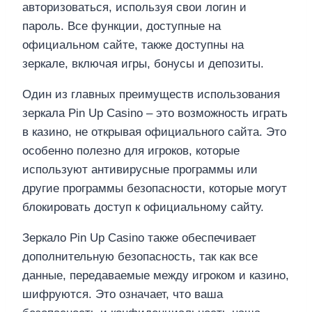
авторизоваться, используя свои логин и
пароль. Все функции, доступные на
официальном сайте, также доступны на
зеркале, включая игры, бонусы и депозиты.
Один из главных преимуществ использования
зеркала Pin Up Casino – это возможность играть
в казино, не открывая официального сайта. Это
особенно полезно для игроков, которые
используют антивирусные программы или
другие программы безопасности, которые могут
блокировать доступ к официальному сайту.
Зеркало Pin Up Casino также обеспечивает
дополнительную безопасность, так как все
данные, передаваемые между игроком и казино,
шифруются. Это означает, что ваша