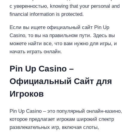
с уверенностью, knowing that your personal and
financial information is protected.
Если вы ищете официальный сайт Pin Up
Casino, то вы на правильном пути. Здесь вы
можете найти все, что вам нужно для игры, и
начать играть онлайн.
Pin Up Casino –
Официальный Сайт для
Игроков
Pin Up Casino – это популярный онлайн-казино,
которое предлагает игрокам широкий спектр
развлекательных игр, включая слоты,