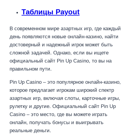
Таблицы Payout
В современном мире азартных игр, где каждый
день появляются новые онлайн-казино, найти
достоверный и надежный игрок может быть
сложной задачей. Однако, если вы ищете
официальный сайт Pin Up Casino, то вы на
правильном пути.
Pin Up Casino – это популярное онлайн-казино,
которое предлагает игрокам широкий спектр
азартных игр, включая слоты, карточные игры,
рулетку и другие. Официальный сайт Pin Up
Casino – это место, где вы можете играть
онлайн, получать бонусы и выигрывать
реальные деньги.