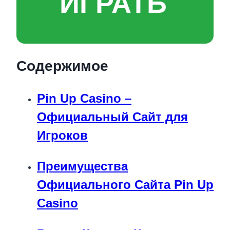
ИГРАТЬ
Содержимое
Pin Up Casino –
Официальный Сайт для
Игроков
Преимущества
Официального Сайта Pin Up
Casino