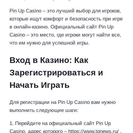
Pin Up Casino – это лучший выбор для игроков,
которые ищут комфорт и безопасность при игре
в онлайн-казино. Официальный сайт Pin Up
Casino – это место, где игроки могут найти все,
что им нужно для успешной игры.
Вход в Казино: Как
Зарегистрироваться и
Начать Играть
Для регистрации на Pin Up Casino вам нужно
выполнить следующие шаги:
1. Перейдите на официальный сайт Pin Up
Casino, адрес которого – https://www.tgnews.ru/ .