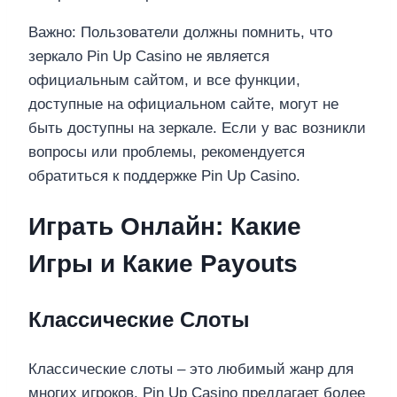
Важно: Пользователи должны помнить, что
зеркало Pin Up Casino не является
официальным сайтом, и все функции,
доступные на официальном сайте, могут не
быть доступны на зеркале. Если у вас возникли
вопросы или проблемы, рекомендуется
обратиться к поддержке Pin Up Casino.
Играть Онлайн: Какие
Игры и Какие Payouts
Классические Слоты
Классические слоты – это любимый жанр для
многих игроков. Pin Up Casino предлагает более