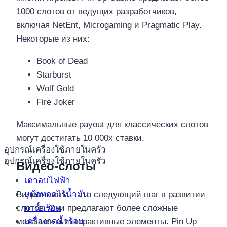
1000 слотов от ведущих разработчиков,
включая NetEnt, Microgaming и Pragmatic Play.
Некоторые из них:
Book of Dead
Starburst
Wolf Gold
Fire Joker
Максимальные payout для классических слотов
могут достигать 10 000x ставки.
อุปกรณ์เครื่องใช้ภายในครัว
อุปกรณ์เครื่องใช้ภายในครัว
Видео-слоты
เตาอบไฟฟ้า
หม้อทอดไร้น้ำมัน
Видео-слоты – это следующий шаг в развитии
กาน้ำร้อน
слотов. Они предлагают более сложные
เครื่องกดน้ำร้อน
механики и интерактивные элементы. Pin Up