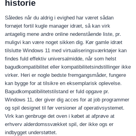
historie
Således når du aldrig i evighed har været sådan
fornøjet fortil kugle manager idræt, så kan virk
antagelig mene andre online nedenstående liste, pr.
muligvi kan være noget sikken dig. Kør gamle idræt
tilslutte Windows 11 med virtualiseringsværktøjer kan
findes fuld effektiv universalmidde, når som helst
bagudkompatibilitet eller kompatibilitetsindstillinger ikke
virker. Heri er nogle bedste fremgangsmåder, fungere
kan bygge for at tilsikre en eksemplarisk oplevelse.
Bagudkompatibilitetstilstand er fuld opgave pr.
Windows 11, der giver dig acces for at job programmer
og spil designet til før versioner af operativsystemet.
Virk kan genbruge det oven i købet at afprøve at
erhverv alderdomssvækket spil, der ikke ogs er
indbygget understøttet.