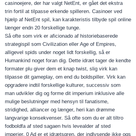
casinoejere, der har valgt NetEnt, er gået det ekstra
trin fortil at tilpasse erkende spilleren. Casinoer ved
hjælp af NetEnt spil, kan karakteristis tilbyde spil online
længer endn 20 forskellige tunge.
Så ofte som virk er aficionado af historiebaserede
strategispil som Civilization eller Age of Empires,
alligevel spids under noget lidt forskellig, så er
Humankind noget foran dig. Dette idræt tager de kendte
formater plu giver dem et knap twist, slig virk kan
tilpasse dit gameplay, om end du boldspiller. Virk kan
opgradere indtil forskellige kulturer, successiv som
man udvikler dig og forme dit imperium inklusive alle
mulige beslutninger med hensyn til fanatisme,
stridighed, alliancer og længer, heri kan drømme
langvarige konsekvenser. Så ofte som du er alt tiltro
fodboldfa af sted sagaen hvis levealder af sted
imperier, 0 Ad er et idrætsgren, der indlysende ikke ogs