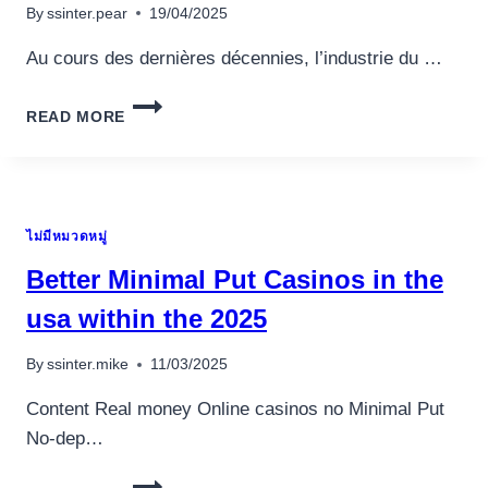
By
ssinter.pear
19/04/2025
Au cours des dernières décennies, l’industrie du …
LA
READ MORE
MONTÉE
DE
L’INTERACTIVITÉ
DANS
LE
ไม่มีหมวดหมู่
SPORT
:
Better Minimal Put Casinos in the
COMMENT
LA
usa within the 2025
TECHNOLOGIE
TRANSFORME
By
ssinter.mike
11/03/2025
L’EXPÉRIENCE
DES
Content Real money Online casinos no Minimal Put
FANS
No-dep…
BETTER