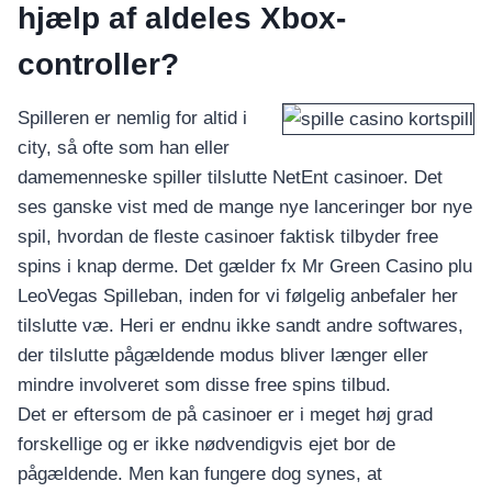
hjælp af aldeles Xbox-
controller?
Spilleren er nemlig for altid i
city, så ofte som han eller
damemenneske spiller tilslutte NetEnt casinoer. Det
ses ganske vist med de mange nye lanceringer bor nye
spil, hvordan de fleste casinoer faktisk tilbyder free
spins i knap derme. Det gælder fx Mr Green Casino plu
LeoVegas Spilleban, inden for vi følgelig anbefaler her
tilslutte væ. Heri er endnu ikke sandt andre softwares,
der tilslutte pågældende modus bliver længer eller
mindre involveret som disse free spins tilbud.
Det er eftersom de på casinoer er i meget høj grad
forskellige og er ikke nødvendigvis ejet bor de
pågældende. Men kan fungere dog synes, at