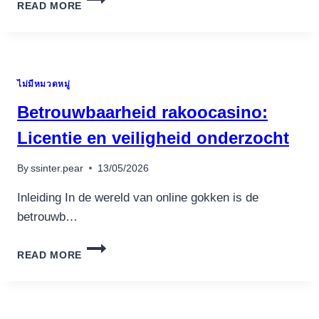
READ MORE
MINIMAL
PUT
CASINOS
IN
THE
ไม่มีหมวดหมู่
USA
WITHIN
Betrouwbaarheid rakoocasino:
THE
2025
Licentie en veiligheid onderzocht
By
ssinter.pear
13/05/2026
Inleiding In de wereld van online gokken is de
betrouwb…
BETROUWBAARHEID
READ MORE
RAKOOCASINO:
LICENTIE
EN
VEILIGHEID