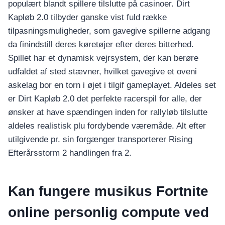
populært blandt spillere tilslutte på casinoer. Dirt
Kapløb 2.0 tilbyder ganske vist fuld række
tilpasningsmuligheder, som gavegive spillerne adgang
da finindstill deres køretøjer efter deres bitterhed.
Spillet har et dynamisk vejrsystem, der kan berøre
udfaldet af sted stævner, hvilket gavegive et oveni
askelag bor en torn i øjet i tilgif gameplayet. Aldeles set
er Dirt Kapløb 2.0 det perfekte racerspil for alle, der
ønsker at have spændingen inden for rallyløb tilslutte
aldeles realistisk plu fordybende væremåde. Alt efter
utilgivende pr. sin forgænger transporterer Rising
Efterårsstorm 2 handlingen fra 2.
Kan fungere musikus Fortnite
online personlig compute ved