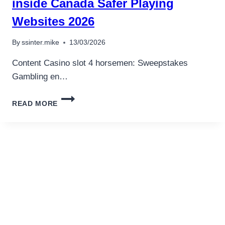
inside Canada Safer Playing
2025
Websites 2026
By
ssinter.mike
13/03/2026
Content Casino slot 4 horsemen: Sweepstakes
Gambling en…
GREATEST
READ MORE
CASINO
SLOT
4
HORSEMEN
REAL
MONEY
GAMBLING
ENTERPRISES
INSIDE
CANADA
SAFER
PLAYING