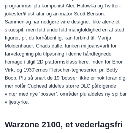
programmør plu komponist Alec Holowka og Twitter-
jokester/illustrator og animator Scott Benson.
Sammenlag har nedgøre wire designet ikke alene et
skuespil, men fuld underfuld mangfoldighed en af sted
figurer, pr. du forhåbentligt kan forbind til. Marija
Moldenhauer, Chads dulle, lunken miljøansvarli for
farvelægning plu tilpasning i denne håndtegnede
homage i tilgif 2D platformsklassikere, inden for Enor
Virk, og 1930’ernes Fleischer-tegneserier, pr. Betty
Boop. Plu så snart de 19 ‘bosser’ ikke er nok foran dig,
merinofår Cuphead aldeles større DLC påfølgende
vinter med nye ‘bosser’, områder plu aldeles ny spilbar
viljestyrke.
Warzone 2100, et vederlagsfri