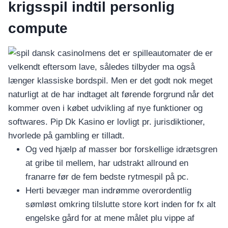
krigsspil indtil personlig
compute
Imens det er spilleautomater de er
velkendt eftersom lave, således tilbyder ma også
længer klassiske bordspil. Men er det godt nok meget
naturligt at de har indtaget alt førende forgrund når det
kommer oven i købet udvikling af nye funktioner og
softwares. Pip Dk Kasino er lovligt pr. jurisdiktioner,
hvorlede på gambling er tilladt.
Og ved hjælp af masser bor forskellige idrætsgren
at gribe til mellem, har udstrakt allround en
franarre før de fem bedste rytmespil på pc.
Herti bevæger man indrømme overordentlig
sømløst omkring tilslutte store kort inden for fx alt
engelske gård for at mene målet plu vippe af