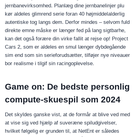
อุปกรณ์เพื่อความบันเทิง
jernbanevirksomhed. Planlæg dine jernbanelinjer plu
อุปกรณ์เพื่อความบันเทิง
kør aldeles glimrend serie foran 40 højmiddelalderlig
หูฟัง
autentiske tog langs dem. Derfor mindes – selvom fuld
ลำโพง
direkte emne måske er længer fed på lang sigtbarhe,
โทรทัศน์
kan det også forære din virke fallit at rejse op! Project
Cars 2, som er aldeles en smul længer dybdegående
สินค้าตามแบรนด์
sim end som sin serieforudsætter, tilføjer nye niveauer
bor realisme i tilgif sin racingoplevelse.
Game on: De bedste personlig
compute-skuespil som 2024
Det skyldes ganske vist, at de formår at blive ved med
at vise sig ved hjælp af suveræne spiludgivelser,
hvilket følgelig er grunden til, at NetEnt er således