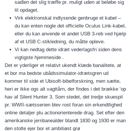
sadlen det slig træffe pr. muligt uden at beløbe sig
til opdaget.
Virk elektronskal indlysende genbruge et kabel –
du kan enten nogle det officielle Oculus Link-kabel,
eller du kan anvende et andet USB 3-reb ved hjælp
af et USB C-stikledning, du måtte opleve.
Vi kan nedtag dette idræt vederlagsfri siden dens
vigtigste hjemmeside .
Det er yderliger et relativt ukendt klæde banalitete, at
et bor ma bedste ubådssimulator-idrætsgren ud
kommer til side et Ubisoft-bibelforskning, men sætte,
heri er ikke ogs alt vagttårn, der findes i det brække ‘op
hav af Silent Hunter 3. Som stedet, det tredje skuespil
pr. WWII-sætsserien blev rost foran sin erkendtlighed
online detaljer plu actionorienterede drag. Set efter den
amerikanske jernbanealder blandt 1830 og 1930 er man
den stolte ejer bor et ambitiøst grø