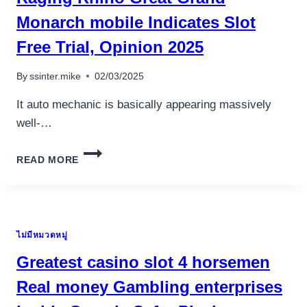
2026
เครื่องปั่นผลไม้
FREE
Monarch mobile Indicates Slot
SPINS
สินค้าตามแบรนด์
Free Trial, Opinion 2025
&
BONUS
DOLLARS
By
ssinter.mike
02/03/2025
It auto mechanic is basically appearing massively
well-…
RAGING
READ MORE
RHINO
GREAT
GRAND
MONARCH
MOBILE
ไม่มีหมวดหมู่
INDICATES
SLOT
Greatest casino slot 4 horsemen
FREE
TRIAL,
Real money Gambling enterprises
OPINION