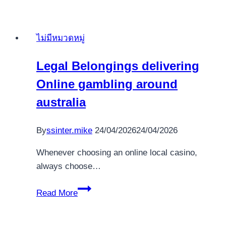
MGF
2
mg
ไม่มีหมวดหมู่
de
ST
Legal Belongings delivering
Biotechnology:
Online gambling around
Una
Guía
australia
Integral
para
By
ssinter.mike
24/04/2026
24/04/2026
el
Culturismo
Whenever choosing an online local casino,
always choose…
Legal
Read More
Belongings
delivering