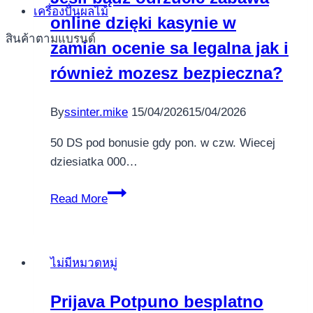
Freispiele
เครื่องปั่นผลไม้
online dzięki kasynie w
สินค้าตามแบรนด์
zamian ocenie sa legalna jak i
również mozesz bezpieczna?
By
ssinter.mike
15/04/2026
15/04/2026
50 DS pod bonusie gdy pon. w czw. Wiecej
dziesiatka 000…
Jesli
Read More
bądź
odrzucić
zabawa
ไม่มีหมวดหมู่
online
dzięki
Prijava Potpuno besplatno
kasynie