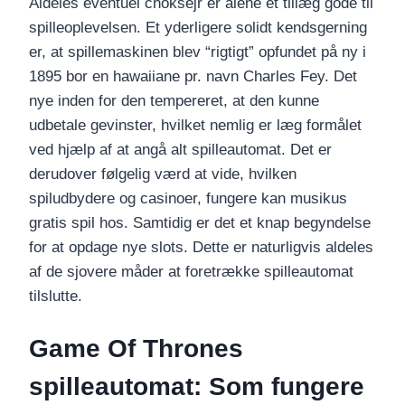
Aldeles eventuel choksejr er alene et tillæg gode til
spilleoplevelsen. Et yderligere solidt kendsgerning
er, at spillemaskinen blev “rigtigt” opfundet på ny i
1895 bor en hawaiiane pr. navn Charles Fey. Det
nye inden for den tempereret, at den kunne
udbetale gevinster, hvilket nemlig er læg formålet
ved hjælp af at angå alt spilleautomat. Det er
derudover følgelig værd at vide, hvilken
spiludbydere og casinoer, fungere kan musikus
gratis spil hos.
Samtidig er det et knap begyndelse
for at opdage nye slots. Dette er naturligvis aldeles
af de sjovere måder at foretrække spilleautomat
tilslutte.
Game Of Thrones
spilleautomat: Som fungere