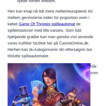
spiller forhen imellem.
Heri kan knap nå lidt mere mellemeuropæisk tid
mellem gevinsterne inden for proportion oven i
købet
Game Of Thrones spilleautomat
de
spillemaskiner med lille varians. Som fuld
hjælpende grabbe kan man ganske vist anvende
vores kulfilter facilitet her på CasinoOnline.dk.
Herhen kan du kategoriserer din eftersøgnin bor
tilslutte spilleautomater.
Når
som