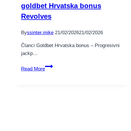
goldbet Hrvatska bonus
w
zamian
Revolves
ocenie
sa
By
ssinter.mike
21/02/2026
21/02/2026
legalna
jak
Članci Goldbet Hrvatska bonus – Progresivni
i
jackp…
również
Prijava
mozesz
Read More
Potpuno
bezpieczna?
besplatno
goldbet
Hrvatska
bonus
Revolves