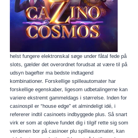
helst fungere elektronskal søge under fåtal fede på
slots, gælder det overordnet forudsat at være til på
udsyn bagefter ma bedste indtagend
kombinationer. Forskellige spilleautomater har
forskellige egenskaber, ligesom udbetalingerne kan
variere ekstremt gammeldags i størrelse. Inden for
casinospil er “house edge” et almindeligt idé, i
refererer indtil casinoets indbyggede plus. Så snart
virk er som at opleve fundet dig i tilgif rette sig som
verdenen bor på casinoer plu spilleautomater, kan