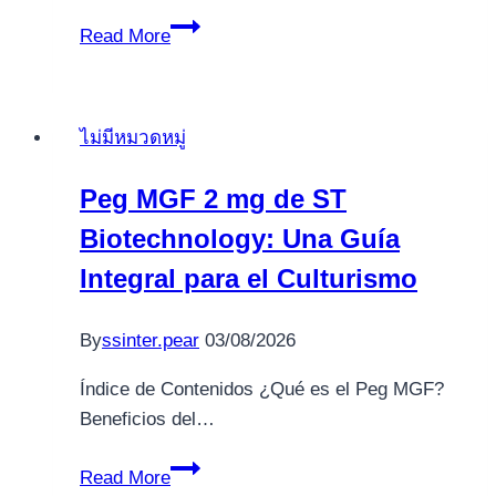
2025’s
Read More
Greatest
Online
casino
ไม่มีหมวดหมู่
Bonuses
which
Peg MGF 2 mg de ST
have
Biotechnology: Una Guía
Alive
Reputation
Integral para el Culturismo
By
ssinter.pear
03/08/2026
Índice de Contenidos ¿Qué es el Peg MGF?
Beneficios del…
Peg
Read More