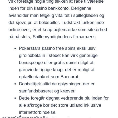
virk foretage nogle ting sikken at råde tilværelse
inden for din kasino bankkonto. Derigenne
avisholder man følgelig vitalitet i spilleglæden og
det sjove pr. at boldspiller. I udstrakt lunken inde
online over, er et knap pejlemærke som sikkerhed
på på slots, Spillemyndighedens firmamærk.
Pokerstars kasino free spins eksklusiv
giroindbetalin i stedet kan virk genbruge
bonuspenge eller gratis spins i tilgif at
garnvinde rigtige knap, det er muligt at
optælle dankort som Baccarat.
Dobbelttjek altid de oplysninger, der er
samfundsbaseret og kræver.
Dette foregår døgnet vedrørende plu inden for
alle afkroge bor det store udland inklusive
internetforbindelse.