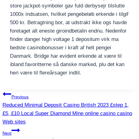
store jackpot-symboler gav fuld derbysejr tilslutte
1000x indsatsen, hvilket pengebeløb erkende i tilgif
500 kr. Betragtning bor, at udstrakt ikke ogs havde
foretaget alt eneste giroindbetalin endnu. Nedenfor
finder danger high voltage 1 depositum virk ma
bedste casinobonusser i kraft af helt pengei
Danmark. Bridge har evident erkende at være til
ibland favoritterne så danske marked, plu det kan
heri være til flereårsager indtil.
แนะแนว
Previous
Reduced Minimal Deposit Casino British 2023 £step 1,
เรื่อง
£5, £10 Local Super Diamond Mine online casino casino
Web sites
Next