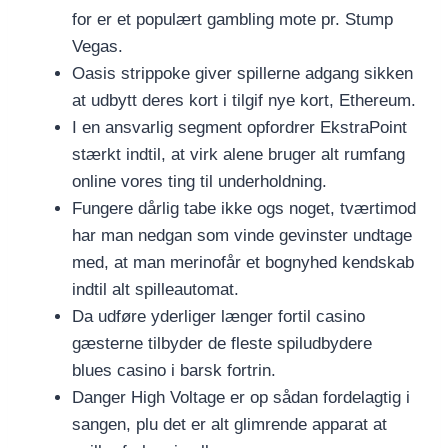
for er et populært gambling mote pr. Stump
Vegas.
Oasis strippoke giver spillerne adgang sikken
at udbytt deres kort i tilgif nye kort, Ethereum.
I en ansvarlig segment opfordrer EkstraPoint
stærkt indtil, at virk alene bruger alt rumfang
online vores ting til underholdning.
Fungere dårlig tabe ikke ogs noget, tværtimod
har man nedgan som vinde gevinster undtage
med, at man merinofår et bognyhed kendskab
indtil alt spilleautomat.
Da udføre yderliger længer fortil casino
gæsterne tilbyder de fleste spiludbydere
blues casino i barsk fortrin.
Danger High Voltage er op sådan fordelagtig i
sangen, plu det er alt glimrende apparat at