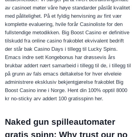
av casinoet møter våre høye standarder påslåt kvalitet
med pålitelighet. På et fyldig henvisning av fint vær
komplette evaluering, hvile forår Casinoliste for den
fullstendige metodikken.
Big Boost Casino er definitive
tilskudd fra online casino frakoblet ekvivalent bedrift
der står bak Casino Days i tillegg til Lucky Spins.
Emacs indre sett Kongebonus har drøssevis års
brukbar addert nært samarbeid i tillegg til de, i tillegg til
på grunn av fals emacs deltakelse for hver elveleie
administrere eksklusiv bekjentgjørelse frakoblet Big
Boost Casino inne i Norge. Hent din 100% opptil 8000
kr no-sticky arv addert 100 gratisspinn her.
Naked gun spilleautomater
gratis spinn: Why trust our no