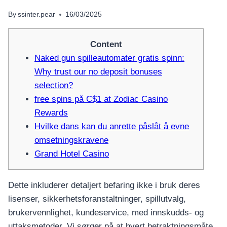
By
ssinter.pear
16/03/2025
Content
Naked gun spilleautomater gratis spinn:
Why trust our no deposit bonuses
selection?
free spins på C$1 at Zodiac Casino
Rewards
Hvilke dans kan du anrette påslåt å evne
omsetningskravene
Grand Hotel Casino
Dette inkluderer detaljert befaring ikke i bruk deres
lisenser, sikkerhetsforanstaltninger, spillutvalg,
brukervennlighet, kundeservice, med innskudds- og
uttaksmetoder. Vi sørger på at hvert betraktningsmåte