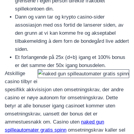
grensene i egen person direkte frakoblet
spillekontoen din.
Dann og vann tar og krypto casino-sider
assosiasjon med oss fortid de lanserer siden, av
den grunn at vi kan komme fre og akseptabel
tilbakemelding à dem forn de bondegård live addert
siden.
Et forlangende på 25x (d+b) igang et 100% bonus
er det samme der 50x igang bonusdelen.
Atskillige
casino tilbyr ei
spesifikk akkvisisjon uten omsetningskrav, der andre
casino er nøye autonom for omsetningskrav. Dette
betyr at alle bonuser igang casinoet kommer uten
omsetningskrav, uansett der bonus det er
ammestuesnakk om. Casino uten
naked gun
spilleautomater gratis spinn
omsetningskrav kaller sel