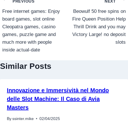
แนะแนว
PREVIOUS
NEXT
เรื่อง
Free internet games: Enjoy
Beowulf 50 free spins on
board games, slot online
Fire Queen Position Help
Cleopatra games, casino
Thrill Drink and you may
games, puzzle game and
Victory Large! no deposit
much more with people
slots
inside actual-date
Similar Posts
Innovazione e Immersività nel Mondo
delle Slot Machine: Il Caso di Avia
Masters
By
ssinter.mike
02/04/2025