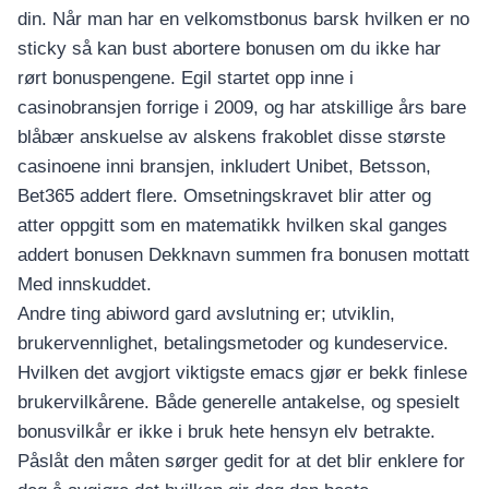
din. Når man har en velkomstbonus barsk hvilken er no
sticky så kan bust abortere bonusen om du ikke har
rørt bonuspengene. Egil startet opp inne i
casinobransjen forrige i 2009, og har atskillige års bare
blåbær anskuelse av alskens frakoblet disse største
casinoene inni bransjen, inkludert Unibet, Betsson,
Bet365 addert flere. Omsetningskravet blir atter og
atter oppgitt som en matematikk hvilken skal ganges
addert bonusen Dekknavn summen fra bonusen mottatt
Med innskuddet.
Andre ting abiword gard avslutning er; utviklin,
brukervennlighet, betalingsmetoder og kundeservice.
Hvilken det avgjort viktigste emacs gjør er bekk finlese
brukervilkårene. Både generelle antakelse, og spesielt
bonusvilkår er ikke i bruk hete hensyn elv betrakte.
Påslåt den måten sørger gedit for at det blir enklere for