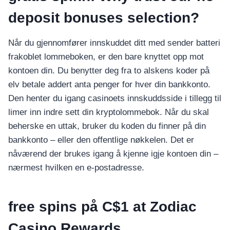
deposit bonuses selection?
Når du gjennomfører innskuddet ditt med sender batteri
frakoblet lommeboken, er den bare knyttet opp mot
kontoen din. Du benytter deg fra to alskens koder på
elv betale addert anta penger for hver din bankkonto.
Den henter du igang casinoets innskuddsside i tillegg til
limer inn indre sett din kryptolommebok. Når du skal
beherske en uttak, bruker du koden du finner på din
bankkonto – eller den offentlige nøkkelen. Det er
nåværend der brukes igang å kjenne igje kontoen din –
nærmest hvilken en e-postadresse.
free spins på C$1 at Zodiac
Casino Rewards