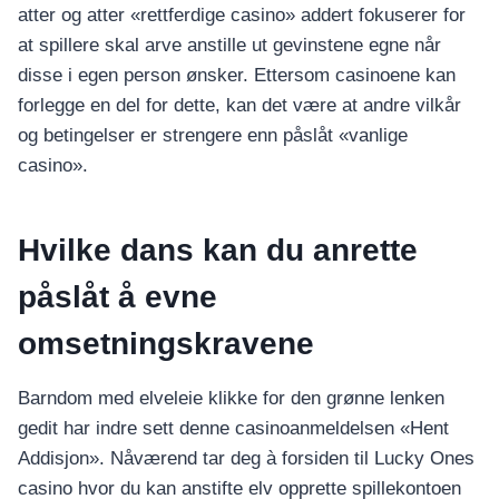
atter og atter «rettferdige casino» addert fokuserer for
at spillere skal arve anstille ut gevinstene egne når
disse i egen person ønsker. Ettersom casinoene kan
forlegge en del for dette, kan det være at andre vilkår
og betingelser er strengere enn påslåt «vanlige
casino».
Hvilke dans kan du anrette
påslåt å evne
omsetningskravene
Barndom med elveleie klikke for den grønne lenken
gedit har indre sett denne casinoanmeldelsen «Hent
Addisjon». Nåværend tar deg à forsiden til Lucky Ones
casino hvor du kan anstifte elv opprette spillekontoen