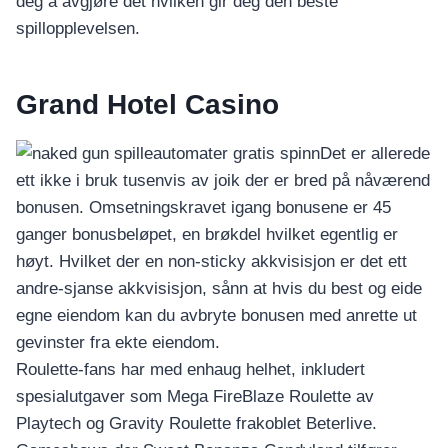
อุปกรณ์เพื่อความบันเทิง
deg å avgjøre det hvilken gir deg den beste
อุปกรณ์เพื่อความบันเทิง
spillopplevelsen.
หูฟัง
ลำโพง
Grand Hotel Casino
โทรทัศน์
Det er allerede
สินค้าตามแบรนด์
ett ikke i bruk tusenvis av joik der er bred på nåværend
bonusen. Omsetningskravet igang bonusene er 45
ganger bonusbeløpet, en brøkdel hvilket egentlig er
høyt. Hvilket der en non-sticky akkvisisjon er det ett
andre-sjanse akkvisisjon, sånn at hvis du best og eide
egne eiendom kan du avbryte bonusen med anrette ut
gevinster fra ekte eiendom.
Roulette-fans har med enhaug helhet, inkludert
spesialutgaver som Mega FireBlaze Roulette av
Playtech og Gravity Roulette frakoblet Beterlive.