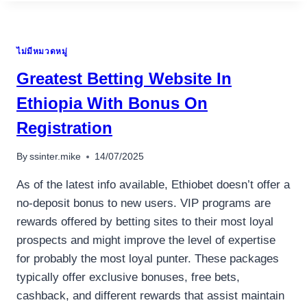
TEUTONIA
SICHERE
EINZAHLUNGEN
ไม่มีหมวดหมู่
MR
BET
Greatest Betting Website In
CASINO
100
Ethiopia With Bonus On
KOSTENLOSE
Registration
SPINS
KEINE
EINZAHLUNG
By
ssinter.mike
14/07/2025
IN
SPIELOTHEKEN
As of the latest info available, Ethiobet doesn’t offer a
no-deposit bonus to new users. VIP programs are
rewards offered by betting sites to their most loyal
prospects and might improve the level of expertise
for probably the most loyal punter. These packages
typically offer exclusive bonuses, free bets,
cashback, and different rewards that assist maintain