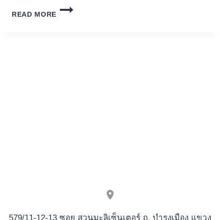
DASJENIGE
READ MORE
QUECKSILBER
SPIELSALON
INOFFIZIELLER
MITARBEITER
ERPROBUNG
FUR
GLUCKSSPIELER
BEI
TEUTONIA
2025
579/11-12-13 ซอย สวนมะลิเซ็นเตอร์ ถ. บำรุงเมือง แขวง