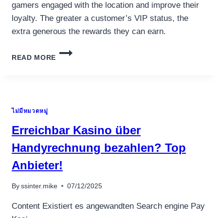
gamers engaged with the location and improve their
loyalty. The greater a customer’s VIP status, the
extra generous the rewards they can earn.
GREATEST
READ MORE
BETTING
WEBSITE
IN
ETHIOPIA
WITH
ไม่มีหมวดหมู่
BONUS
ON
Erreichbar Kasino über
REGISTRATION
Handyrechnung bezahlen? Top
Anbieter!
By
ssinter.mike
07/12/2025
Content Existiert es angewandten Search engine Pay