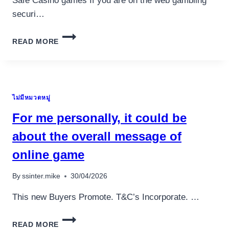
Safe Casino games If you are on the web gambling
securi…
AS
READ MORE
TO
THE
REASONS
IGNITION
IS
ไม่มีหมวดหมู่
THE
MOST
For me personally, it could be
TRUSTED
ONLINE
about the overall message of
CASINO
อุปกรณ์เครื่องใช้ภายในครัว
online game
TAKING
อุปกรณ์เครื่องใช้ภายในครัว
PROTECTION
By
ssinter.mike
30/04/2026
เตาอบไฟฟ้า
หม้อทอดไร้น้ำมัน
This new Buyers Promote. T&C’s Incorporate. …
กาน้ำร้อน
FOR
เครื่องกดน้ำร้อน
READ MORE
ME