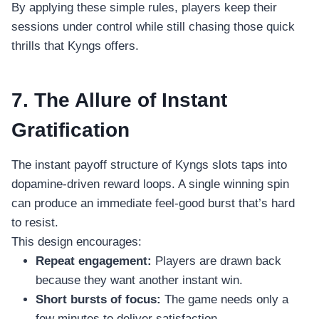
อุปกรณ์เพื่อความบันเทิง
By applying these simple rules, players keep their
อุปกรณ์เพื่อความบันเทิง
sessions under control while still chasing those quick
หูฟัง
thrills that Kyngs offers.
ลำโพง
โทรทัศน์
7. The Allure of Instant
สินค้าตามแบรนด์
Gratification
The instant payoff structure of Kyngs slots taps into
dopamine-driven reward loops. A single winning spin
can produce an immediate feel-good burst that’s hard
to resist.
This design encourages:
Repeat engagement:
Players are drawn back
because they want another instant win.
Short bursts of focus:
The game needs only a
few minutes to deliver satisfaction.