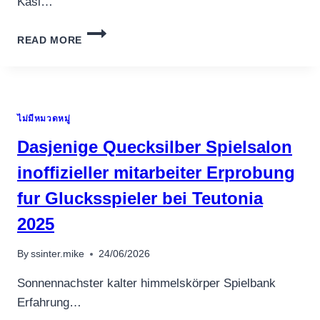
Kasi…
ERREICHBAR
READ MORE
KASINO
ÜBER
HANDYRECHNUNG
BEZAHLEN?
TOP
ไม่มีหมวดหมู่
ANBIETER!
Dasjenige Quecksilber Spielsalon
inoffizieller mitarbeiter Erprobung
fur Glucksspieler bei Teutonia
2025
By
ssinter.mike
24/06/2026
Sonnennachster kalter himmelskörper Spielbank
Erfahrung…