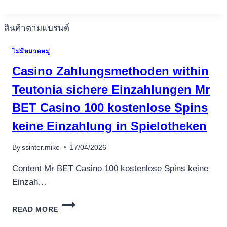
เครื่องปั่นผลไม้
PERSONALLY,
IT
สินค้าตามแบรนด์
COULD
BE
ไม่มีหมวดหมู่
ABOUT
THE
Casino Zahlungsmethoden within
OVERALL
MESSAGE
Teutonia sichere Einzahlungen Mr
OF
BET Casino 100 kostenlose Spins
ONLINE
GAME
keine Einzahlung in Spielotheken
By
ssinter.mike
17/04/2026
Content Mr BET Casino 100 kostenlose Spins keine
Einzah…
CASINO
READ MORE
ZAHLUNGSMETHODEN
WITHIN