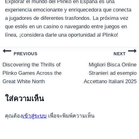
Explorar el mundo del Plinko en España es una
experiencia emocionante y enriquecedora que conecta
a jugadores de diferentes trasfondos. La próxima vez
que estés en un casino o navegando entre juegos en
línea, ¡considera darle una oportunidad al Plinko!
แนะแนว
PREVIOUS
NEXT
เรื่อง
Discovering the Thrills of
Migliori Bisca Online
Plinko Games Across the
Stranieri ad esempio
Great White North
Accettano Italiani 2025
ใส่ความเห็น
คุณต้อง
เข้าสู่ระบบ
เพื่อจะพิมพ์ความเห็น