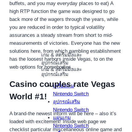
buffets, and you may everyday places to eat) A
high RTP function the game was designed to go
back more of the wagers through the years, while
you are reduced in order to typical volatility
assurances a steady stream from short to mid-
measurements of victories. Everyone has the new
solutions here, from which gambling establishment
เกม & สตรีมมิ่งและ
has the loosest harbors inside Vegas, to on the
อุปกรณ์เสริม
web options for homebodies.
เกม & สตรีมมิ่งและ
อุปกรณ์เสริม
Casino couples rate Vegas
เครื่องเกม
Nintendo Switch
World #1!
อุปกรณ์เสริม
Nintendo Switch
A brand-the newest inform will be here – also it’s
แผ่นเกม
loaded with excitement! Inside web page we
Nintendo Switch
checklist particular miscellaneous online game and