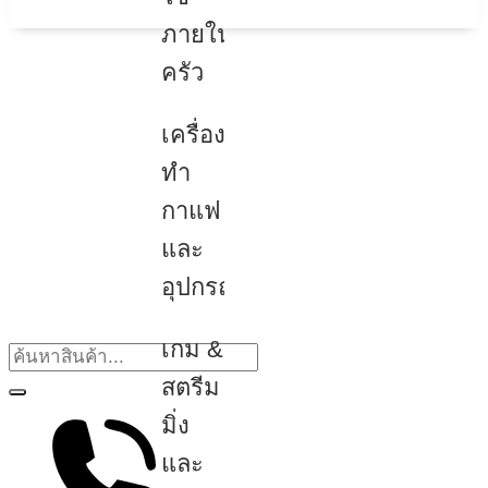
ภายใน
ครัว
เครื่อง
ทำ
กาแฟ
และ
อุปกรณ์
เกม &
สตรีม
มิ่ง
และ