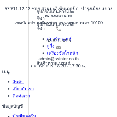
579/11-12-13 ซอย สวนมะลิเซ็นเตอร์ ถ. บำรุงเมือง แขวง
อุปกรณ์เดินทางและ
คลองมหานาค
กีฬา
เขตป้อมปราบศัตรูพ่าย กรุงเทพมหานคร 10100
อุปกรณ์เดินทางและ
กีฬา
สมาร์ทวอทช์
02-821-5225
ลู่วิ่ง
เครื่องชั่งน้ำหนัก
admin@ssinter.co.th
สินค้าตามแบรนด์
เวลาทำการ : 8.30 - 17:30 น.
เมนู
สินค้า
เกี่ยวกับเรา
ติดต่อเรา
ข้อมูลบัญชี
บัญชีของฉัน