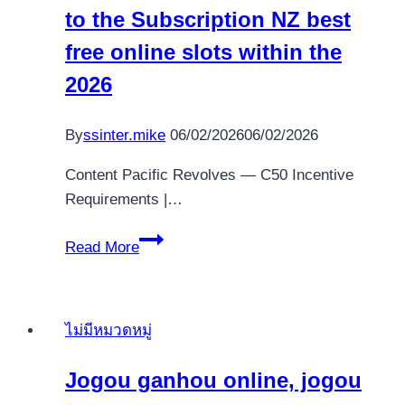
to the Subscription NZ best
së
lojërave
free online slots within the
të
2026
fatit
Raging
By
ssinter.mike
06/02/2026
06/02/2026
Bull
Bonus
Content Pacific Revolves — C50 Incentive
vulkan
Requirements |…
vegas
2026
50
Read More
Free
Revolves
No
ไม่มีหมวดหมู่
deposit
to
Jogou ganhou online, jogou
the