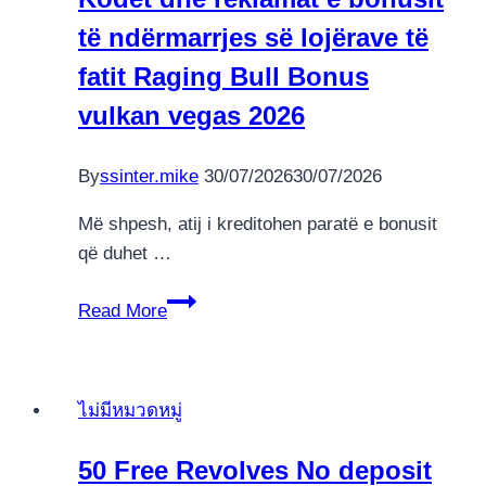
Esports
të ndërmarrjes së lojërave të
Playing
in
fatit Raging Bull Bonus
the
vulkan vegas 2026
U.S.A
great
By
ssinter.mike
30/07/2026
30/07/2026
Më shpesh, atij i kreditohen paratë e bonusit
që duhet …
Kodet
Read More
dhe
reklamat
e
ไม่มีหมวดหมู่
bonusit
të
50 Free Revolves No deposit
ndërmarrjes