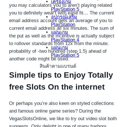
เครื่องเกม
you may calculators you to aren’t playing related
PlayStation 5
you to definitely wear't with ease fit… The current
อุปกรณ์เสริม
email address account gets an average of you to
PlayStation
current email address all six minutes. The sum of
แผ่นเกม
the put as well as the incentive is actually subject
PlayStation 4
to rollover standards from 12x from the minute.
แผ่นเกม
probability of -two hundred (step 1.5) ahead of
PlayStation 5
another code might be used.
สินค้าตามแบรนด์
Simple tips to Enjoy Totally
free Slots On the internet
Or perhaps you’re also keen on styled collections
and famous online game series? During the
VegasSlotsOnline, we like to try out video slot both
suggests. Only delight in one of many harbors