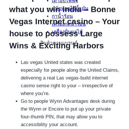
เตาอบไฟฟ้า
what you win india – Bonne
หม้อทอดไร้น้ำมัน
กาน้ำร้อน
Vegas Internet casino – Your
เครื่องกดน้ำร้อน
เครื่องปั่นผลไม้
house to possess Large
สินค้าตามแบรนด์
Wins & Exciting Harbors
Las vegas United states was created
especially for people along the United Claims,
delivering a real Las vegas-build internet
casino sense right to your – irrespective of
where you’re.
Go to people Wynn Advantages desk during
the Wynn or Encore to put up your private
four-thumb PIN, that may allow you to
accessibility your account.