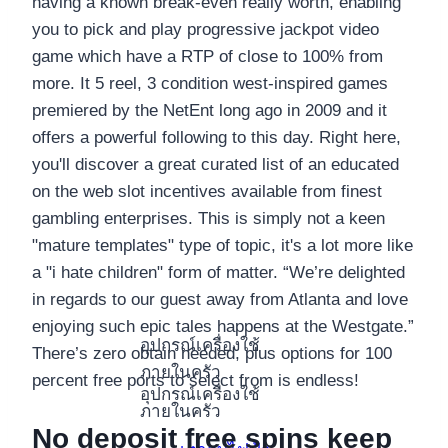
having a known break-even really worth, enabling
you to pick and play progressive jackpot video
game which have a RTP of close to 100% from
more. It 5 reel, 3 condition west-inspired games
premiered by the NetEnt long ago in 2009 and it
offers a powerful following to this day. Right here,
you'll discover a great curated list of an educated
on the web slot incentives available from finest
gambling enterprises. This is simply not a keen
"mature templates" type of topic, it's a lot more like
a "i hate children" form of matter. “We’re delighted
in regards to our guest away from Atlanta and love
enjoying such epic tales happens at the Westgate.”
อุปกรณ์เครื่องใช้
There’s zero obtain needed, plus options for 100
ภายในครัว
percent free ports to select from is endless!
อุปกรณ์เครื่องใช้
ภายในครัว
No deposit free spins keep