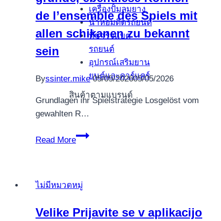
เครื่องปั้มลมยาง
uma
de l’ensemble des Spiels mit
น้ำหอมติดรถยนต์
vez
allen schikanen zu bekannt
ที่ชาร์จแบต
que
รถยนต์
sein
Upload
อุปกรณ์เสริมยาน
Free
ยนต์และคาร์แคร์
By
ssinter.mike
05/05/2026
05/05/2026
สินค้าตามแบรนด์
Grundlagen ihr Spielstrategie Losgelöst vom
gewahlten R…
Prima
Read More
facie
war
eres
ไม่มีหมวดหมู่
im
grunde,
Velike Prijavite se v aplikacijo
ebendiese