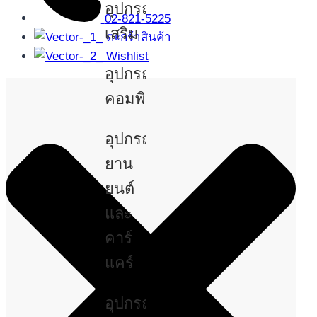
อุปกรณ์
02-821-5225
เสริม
ตะกร้าสินค้า
Wishlist
อุปกรณ์
คอมพิวเตอร์
อุปกรณ์
ยาน
ยนต์
และ
คาร์
แคร์
อุปกรณ์