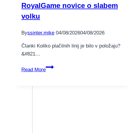
RoyalGame novice o slabem
Können
de
volku
l’ensemble
des
By
ssinter.mike
04/08/2026
04/08/2026
Spiels
mit
Članki Koliko plačilnih linij je bilo v položaju?
allen
&#821…
schikanen
Velike
zu
Read More
Prijavite
bekannt
se
sein
v
aplikacijo
RoyalGame
novice
o
slabem