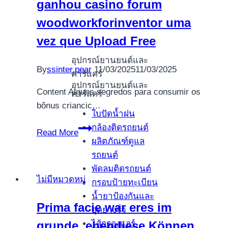
ganhou casino forum
Subscription
NZ
woodworkforinventor uma
best
vez que Upload Free
free
online
อุปกรณ์ยานยนต์และ
By
ssinter.pear
11/03/2025
11/03/2025
slots
คาร์แคร์
within
อุปกรณ์ยานยนต์และ
Content Alguns segredos para consumir os
คาร์แคร์
the
bônus criancic…
2026
ใบปัดน้ำฝน
กล้องติดรถยนต์
Jogou
Read More
ผลิตภัณฑ์ดูแล
ganhou
รถยนต์
online,
พัดลมติดรถยนต์
jogou
ไม่มีหมวดหมู่
กรอบป้ายทะเบียน
ganhou
น้ำยาป้องกันและ
casino
Prima facie war eres im
อุดยางรั่ว
forum
ไส้กรองแอร์
grunde, ebendiese Können
woodworkforinventor