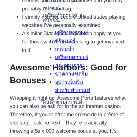
เครื่องทำกาแฟและ
themes built to tickle your love and you may
อุปกรณ์
probably the handbag.
เครื่องทำกาแฟและ
I simply number secure United states playing
อุปกรณ์
websites i’ve personally examined.
เครื่องชงกาแฟ
A similar Black-jack legislation apply at you
ดริปเปอร์
for those who’re also seeking to get involved
กาต้มน้ำ
in it.
เครื่องบดกาแฟ
กระดาษกรอง
Awesome Harbors: Good for
ขวดกาแฟดริป
Bonuses
อุปกรณ์เสริม
สำหรับทำกาแฟ
Wrapping​ it​ right up,​ Awesome Ports features what
สินค้าตามแบรนด์
you can also be ask for in the an internet casino.​
Therefore, if​ you’re​ after​ the​ crème​ de​ la​ crème​ of​
slot​ step,​ look​ no​ next.​ ​ They’re​ practically​
throwing​ a​ $six,000​ welcome​ bonus​ at​ you.​ It’s​