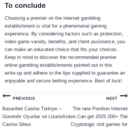
อุปกรณ์เพื่อความบันเทิง
To conclude
อุปกรณ์เพื่อความบันเทิง
หูฟัง
Choosing a premier on the internet gambling
ลำโพง
establishment is vital for a phenomenal gaming
โทรทัศน์
experience. By considering factors such as protection,
video game variety, benefits, and client assistance, you
สินค้าตามแบรนด์
can make an educated choice that fits your choices.
Keep in mind to discover the recommended premier
online gambling establishments pointed out in this
write-up and adhere to the tips supplied to guarantee an
enjoyable and secure betting experience. Best of luck!
แนะแนว
PREVIOUS
NEXT
เรื่อง
Basaribet Casino Türkiye –
The new Position Internet
Güvenilir Oyunlar ve Lisansli
sites Can get 2025 200+ The
Casino Sitesi
Cryptologic slot games for