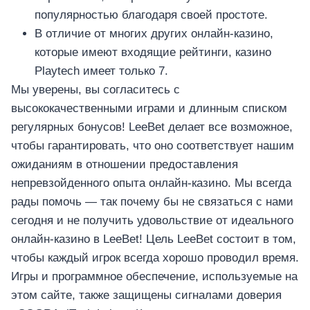
อุปกรณ์เพื่อความบันเทิง
популярностью благодаря своей простоте.
อุปกรณ์เพื่อความบันเทิง
В отличие от многих других онлайн-казино,
หูฟัง
которые имеют входящие рейтинги, казино
ลำโพง
Playtech имеет только 7.
โทรทัศน์
Мы уверены, вы согласитесь с
สินค้าตามแบรนด์
высококачественными играми и длинным списком
регулярных бонусов! LeeBet делает все возможное,
чтобы гарантировать, что оно соответствует нашим
ожиданиям в отношении предоставления
непревзойденного опыта онлайн-казино. Мы всегда
рады помочь — так почему бы не связаться с нами
сегодня и не получить удовольствие от идеального
онлайн-казино в LeeBet! Цель LeeBet состоит в том,
чтобы каждый игрок всегда хорошо проводил время.
Игры и программное обеспечение, используемые на
этом сайте, также защищены сигналами доверия