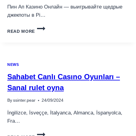
Пин Ап Казино Онлайн — выигрывайте щедрые
джекпоты в Pi…
КАЗИНО
READ MORE
ОНЛАЙН
ВЫИГРЫВАЙТЕ
ЩЕДРЫЕ
ДЖЕКПОТЫ
В
NEWS
PIN
UP
Sahabet Canlı Casıno Oyunları –
CASINO.355
(2)
Sanal rulet oyna
By
ssinter.pear
24/09/2024
İngilizce, İsveççe, İtalyanca, Almanca, İspanyolca,
Fra…
SAHABET