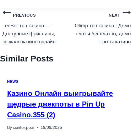
แนะแนว
PREVIOUS
NEXT
เรื่อง
LeeBet топ казино —
Olimp топ казино | Демо
Доступные фриспины,
слоты бесплатно, демо
зеркало казино онлайн
слоты казино
Similar Posts
NEWS
Казино Онлайн выигрывайте
щедрые джекпоты в Pin Up
Casino.355 (2)
By
ssinter.pear
19/09/2025