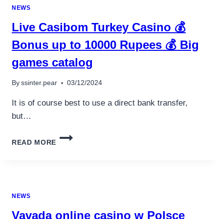
NEWS
РУБЛИ
В
Live Casibom Turkey Casino 💰
2025
ГОДУ
Bonus up to 10000 Rupees 💰 Big
games catalog
By
ssinter.pear
03/12/2024
It is of course best to use a direct bank transfer,
but…
LIVE
READ MORE
CASIBOM
TURKEY
CASINO
💰
BONUS
NEWS
UP
TO
Vavada online casino w Polsce
10000