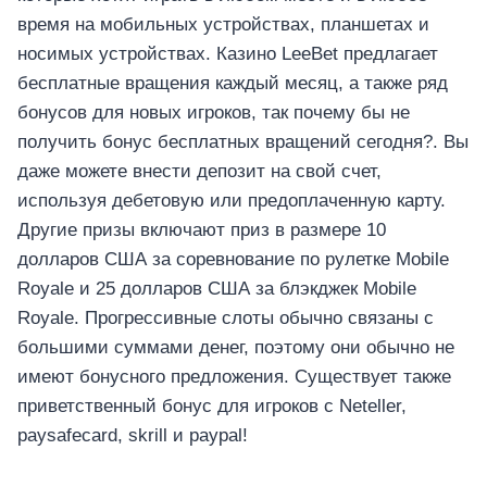
время на мобильных устройствах, планшетах и
носимых устройствах. Казино LeeBet предлагает
бесплатные вращения каждый месяц, а также ряд
бонусов для новых игроков, так почему бы не
получить бонус бесплатных вращений сегодня?. Вы
даже можете внести депозит на свой счет,
используя дебетовую или предоплаченную карту.
Другие призы включают приз в размере 10
долларов США за соревнование по рулетке Mobile
Royale и 25 долларов США за блэкджек Mobile
Royale. Прогрессивные слоты обычно связаны с
อุปกรณ์เครื่องใช้ภายในครัว
อุปกรณ์เครื่องใช้ภายในครัว
большими суммами денег, поэтому они обычно не
имеют бонусного предложения. Существует также
เตาอบไฟฟ้า
приветственный бонус для игроков с Neteller,
หม้อทอดไร้น้ำมัน
paysafecard, skrill и paypal!
กาน้ำร้อน
เครื่องกดน้ำร้อน