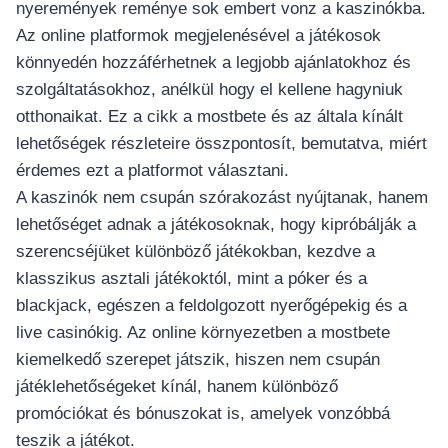
nyeremények reménye sok embert vonz a kaszinókba.
Az online platformok megjelenésével a játékosok
könnyedén hozzáférhetnek a legjobb ajánlatokhoz és
szolgáltatásokhoz, anélkül hogy el kellene hagyniuk
otthonaikat. Ez a cikk a mostbete és az általa kínált
lehetőségek részleteire összpontosít, bemutatva, miért
érdemes ezt a platformot választani.
A kaszinók nem csupán szórakozást nyújtanak, hanem
lehetőséget adnak a játékosoknak, hogy kipróbálják a
szerencséjüket különböző játékokban, kezdve a
klasszikus asztali játékoktól, mint a póker és a
blackjack, egészen a feldolgozott nyerőgépekig és a
live casinókig. Az online környezetben a mostbete
kiemelkedő szerepet játszik, hiszen nem csupán
játéklehetőségeket kínál, hanem különböző
promóciókat és bónuszokat is, amelyek vonzóbbá
teszik a játékot.