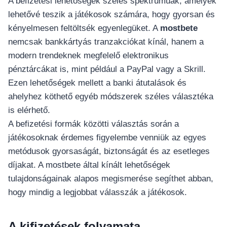
A befizetési lehetőségek széles spektrumúak, amelyek
lehetővé teszik a játékosok számára, hogy gyorsan és
kényelmesen feltöltsék egyenlegüket. A
mostbete
nemcsak bankkártyás tranzakciókat kínál, hanem a
modern trendeknek megfelelő elektronikus
pénztárcákat is, mint például a PayPal vagy a Skrill.
Ezen lehetőségek mellett a banki átutalások és
ahelyhez köthető egyéb módszerek széles választéka
is elérhető.
A befizetési formák közötti választás során a
játékosoknak érdemes figyelembe venniük az egyes
metódusok gyorsaságát, biztonságát és az esetleges
díjakat. A mostbete által kínált lehetőségek
tulajdonságainak alapos megismerése segíthet abban,
hogy mindig a legjobbat válasszák a játékosok.
A kifizetések folyamata