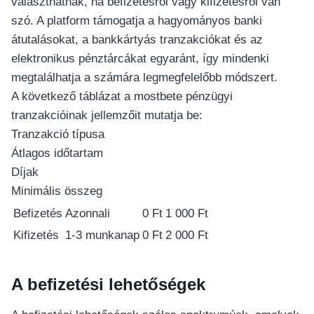
választhatnak, ha befizetésről vagy kifizetésről van
szó. A platform támogatja a hagyományos banki
átutalásokat, a bankkártyás tranzakciókat és az
elektronikus pénztárcákat egyaránt, így mindenki
megtalálhatja a számára legmegfelelőbb módszert.
A következő táblázat a mostbete pénzügyi
tranzakcióinak jellemzőit mutatja be:
Tranzakció típusa
Átlagos időtartam
Díjak
Minimális összeg
Befizetés
Azonnali
0 Ft
1 000 Ft
Kifizetés
1-3 munkanap
0 Ft
2 000 Ft
A befizetési lehetőségek