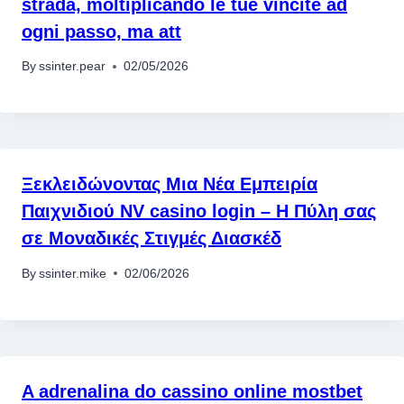
strada, moltiplicando le tue vincite ad
ogni passo, ma att
By
ssinter.pear
02/05/2026
Ξεκλειδώνοντας Μια Νέα Εμπειρία
Παιχνιδιού NV casino login – Η Πύλη σας
σε Μοναδικές Στιγμές Διασκέδ
By
ssinter.mike
02/06/2026
A adrenalina do cassino online mostbet