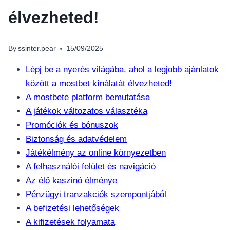
élvezheted!
By
ssinter.pear
15/09/2025
Lépj be a nyerés világába, ahol a legjobb ajánlatok
között a mostbet kínálatát élvezheted!
A mostbete platform bemutatása
A játékok változatos választéka
Promóciók és bónuszok
Biztonság és adatvédelem
Játékélmény az online környezetben
A felhasználói felület és navigáció
Az élő kaszinó élménye
Pénzügyi tranzakciók szempontjából
A befizetési lehetőségek
A kifizetések folyamata