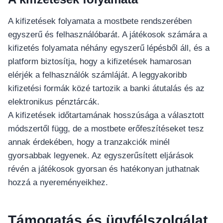
A kifizetések folyamata a mostbete rendszerében
egyszerű és felhasználóbarát. A játékosok számára a
kifizetés folyamata néhány egyszerű lépésből áll, és a
platform biztosítja, hogy a kifizetések hamarosan
elérjék a felhasználók számláját. A leggyakoribb
kifizetési formák közé tartozik a banki átutalás és az
elektronikus pénztárcák.
A kifizetések időtartamának hosszúsága a választott
módszertől függ, de a mostbete erőfeszítéseket tesz
annak érdekében, hogy a tranzakciók minél
อุปกรณ์เครื่องใช้ภายในครัว
gyorsabbak legyenek. Az egyszerűsített eljárások
อุปกรณ์เครื่องใช้ภายในครัว
révén a játékosok gyorsan és hatékonyan juthatnak
เตาอบไฟฟ้า
hozzá a nyereményeikhez.
หม้อทอดไร้น้ำมัน
กาน้ำร้อน
Támogatás és ügyfélszolgálat
เครื่องกดน้ำร้อน