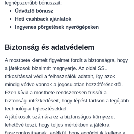
อุปกรณ์เพื่อความบันเทิง
legnépszerűbb bónuszait:
อุปกรณ์เพื่อความบันเทิง
Üdvözlő bónusz
หูฟัง
Heti cashback ajánlatok
ลำโพง
Ingyenes pörgetések nyerőgépeken
โทรทัศน์
Biztonság és adatvédelem
สินค้าตามแบรนด์
A mostbete kiemelt figyelmet fordít a biztonságra, hogy
a játékosok bizalmát megnyerje. Az oldal SSL
titkosítással védi a felhasználók adatait, így azok
mindig védve vannak a jogosulatlan hozzáférésektől.
Ezen kívül a mostbete rendszeresen frissíti a
biztonsági intézkedéseit, hogy lépést tartson a legújabb
technológiai fejlesztésekkel.
A játékosok számára ez a biztonságos környezet
lehetővé teszi, hogy teljes mértékben a játékra
összpontosítsanak, anélkül, hogy aggódniuk kellene a