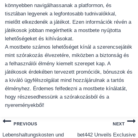
könnyebben navigálhassanak a platformon, és
tisztában legyenek a legfontosabb tudnivalókkal,
mielőtt elkezdenék a játékot. Ezen információk révén a
játékosok jobban megérthetik a mostbete nyújtotta
lehetőségeket és kihívásokat.
A mostbete számos lehetőséget kínál a szerencsejáték
mint szórakozás élvezetére, miközben a biztonság és
a felhasználói élmény kiemelt szerepet kap. A
játékosok érdekében tervezett promóciók, bónuszok és
a kiváló ügyfélszolgálat mind hozzájárulnak a tartós
élményhez. Érdemes felfedezni a mostbete kínálatát,
hogy részesedhessünk a szórakozásból és a
nyereményekből!
แนะแนว
PREVIOUS
NEXT
เรื่อง
Lebenshaltungskosten und
bet442 Unveils Exclusive