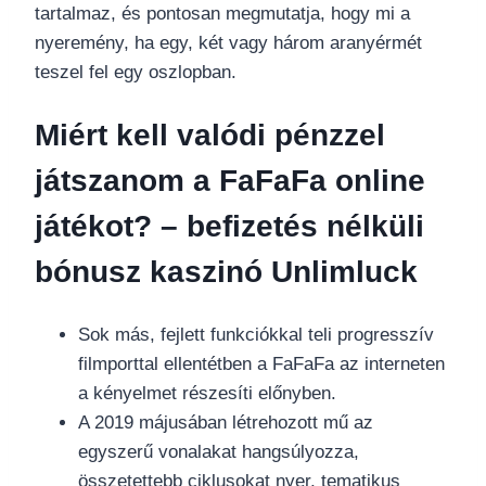
tartalmaz, és pontosan megmutatja, hogy mi a
nyeremény, ha egy, két vagy három aranyérmét
teszel fel egy oszlopban.
Miért kell valódi pénzzel
játszanom a FaFaFa online
játékot?
– befizetés nélküli
bónusz kaszinó Unlimluck
Sok más, fejlett funkciókkal teli progresszív
filmporttal ellentétben a FaFaFa az interneten
a kényelmet részesíti előnyben.
A 2019 májusában létrehozott mű az
egyszerű vonalakat hangsúlyozza,
összetettebb ciklusokat nyer, tematikus