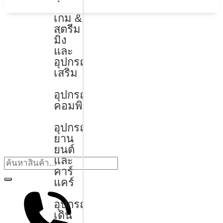
เกม &
สตรีม
มิ่ง
และ
อุปกรณ์
เสริม
อุปกรณ์
คอมพิวเตอร์
อุปกรณ์
ยาน
ยนต์
และ
คาร์
แคร์
อุปกรณ์
เดิน