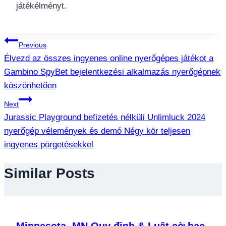
játékélményt.
แนะแนว
Previous
Élvezd az összes ingyenes online nyerőgépes játékot a
เรื่อง
Gambino SpyBet bejelentkezési alkalmazás nyerőgépnek
köszönhetően
Next
Jurassic Playground befizetés nélküli Unlimluck 2024
nyerőgép vélemények és demó Négy kör teljesen
ingyenes pörgetésekkel
Similar Posts