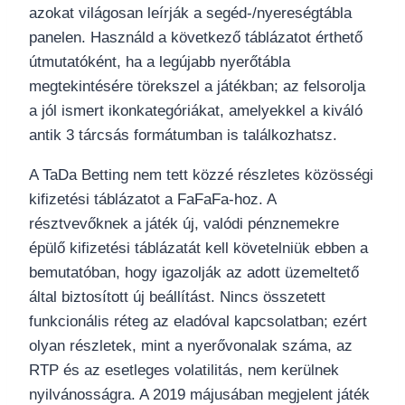
azokat világosan leírják a segéd-/nyereségtábla
panelen. Használd a következő táblázatot érthető
útmutatóként, ha a legújabb nyerőtábla
megtekintésére törekszel a játékban; az felsorolja
a jól ismert ikonkategóriákat, amelyekkel a kiváló
antik 3 tárcsás formátumban is találkozhatsz.
A TaDa Betting nem tett közzé részletes közösségi
kifizetési táblázatot a FaFaFa-hoz. A
résztvevőknek a játék új, valódi pénznemekre
épülő kifizetési táblázatát kell követelniük ebben a
bemutatóban, hogy igazolják az adott üzemeltető
által biztosított új beállítást. Nincs összetett
funkcionális réteg az eladóval kapcsolatban; ezért
olyan részletek, mint a nyerővonalak száma, az
RTP és az esetleges volatilitás, nem kerülnek
nyilvánosságra. A 2019 májusában megjelent játék