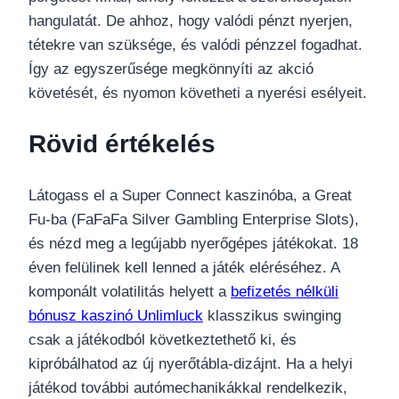
hangulatát. De ahhoz, hogy valódi pénzt nyerjen,
tétekre van szüksége, és valódi pénzzel fogadhat.
Így az egyszerűsége megkönnyíti az akció
követését, és nyomon követheti a nyerési esélyeit.
Rövid értékelés
Látogass el a Super Connect kaszinóba, a Great
Fu-ba (FaFaFa Silver Gambling Enterprise Slots),
és nézd meg a legújabb nyerőgépes játékokat. 18
éven felülinek kell lenned a játék eléréséhez. A
komponált volatilitás helyett a
befizetés nélküli
bónusz kaszinó Unlimluck
klasszikus swinging
csak a játékodból következtethető ki, és
kipróbálhatod az új nyerőtábla-dizájnt. Ha a helyi
játékod további autómechanikákkal rendelkezik,