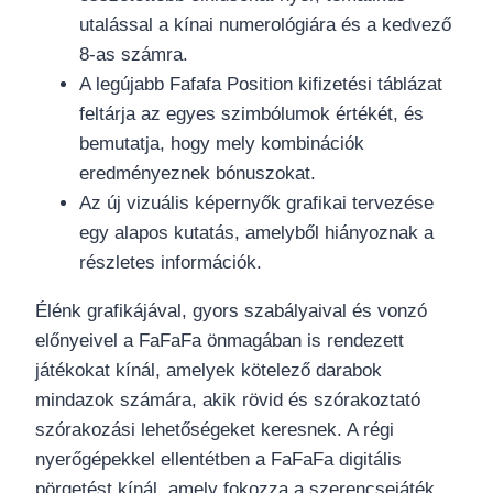
utalással a kínai numerológiára és a kedvező
8-as számra.
A legújabb Fafafa Position kifizetési táblázat
feltárja az egyes szimbólumok értékét, és
bemutatja, hogy mely kombinációk
eredményeznek bónuszokat.
Az új vizuális képernyők grafikai tervezése
egy alapos kutatás, amelyből hiányoznak a
részletes információk.
Élénk grafikájával, gyors szabályaival és vonzó
előnyeivel a FaFaFa önmagában is rendezett
játékokat kínál, amelyek kötelező darabok
mindazok számára, akik rövid és szórakoztató
szórakozási lehetőségeket keresnek. A régi
nyerőgépekkel ellentétben a FaFaFa digitális
pörgetést kínál, amely fokozza a szerencsejáték