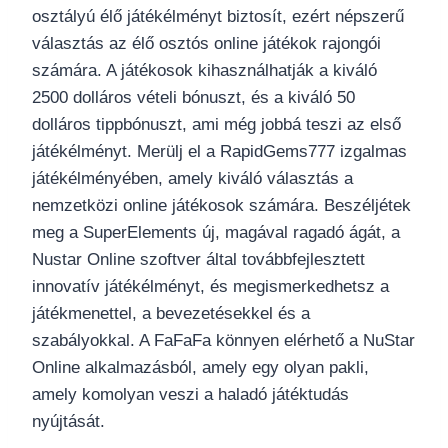
osztályú élő játékélményt biztosít, ezért népszerű
választás az élő osztós online játékok rajongói
számára. A játékosok kihasználhatják a kiváló
2500 dolláros vételi bónuszt, és a kiváló 50
dolláros tippbónuszt, ami még jobbá teszi az első
játékélményt. Merülj el a RapidGems777 izgalmas
játékélményében, amely kiváló választás a
nemzetközi online játékosok számára. Beszéljétek
meg a SuperElements új, magával ragadó ágát, a
Nustar Online szoftver által továbbfejlesztett
innovatív játékélményt, és megismerkedhetsz a
játékmenettel, a bevezetésekkel és a
szabályokkal. A FaFaFa könnyen elérhető a NuStar
Online alkalmazásból, amely egy olyan pakli,
amely komolyan veszi a haladó játéktudás
nyújtását.