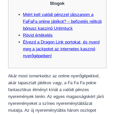
Blogok
Miért kell valódi pénzzel játszanom a
FaFaFa online játékot? – befizetés nélküli
bónusz kaszinó Unlimluck
Rövid értékelés
Élvezd a Dragon Link portokat, és nyerd
meg a jackpotot az internetes kaszinó
nyerőgépeiben!
Akár most ismerkedsz az online nyerőgépekkel,
akár tapasztalt játékos vagy, a Fa Fa Fa pokie
fantasztikus élményt kínál a valódi pénzes
nyeremények terén. Az egyes magasságokért járó
nyereményeket a színes nyereménytáblázat
mutatja. Az új nyereménytábla három oszlopot