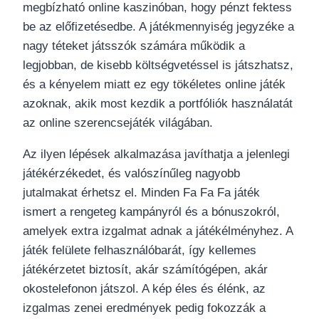
megbízható online kaszinóban, hogy pénzt fektess
be az előfizetésedbe. A játékmennyiség jegyzéke a
nagy téteket játsszók számára működik a
legjobban, de kisebb költségvetéssel is játszhatsz,
és a kényelem miatt ez egy tökéletes online játék
azoknak, akik most kezdik a portfóliók használatát
az online szerencsejáték világában.
Az ilyen lépések alkalmazása javíthatja a jelenlegi
játékérzékedet, és valószínűleg nagyobb
jutalmakat érhetsz el. Minden Fa Fa Fa játék
ismert a rengeteg kampányról és a bónuszokról,
amelyek extra izgalmat adnak a játékélményhez. A
játék felülete felhasználóbarát, így kellemes
játékérzetet biztosít, akár számítógépen, akár
okostelefonon játszol. A kép éles és élénk, az
izgalmas zenei eredmények pedig fokozzák a