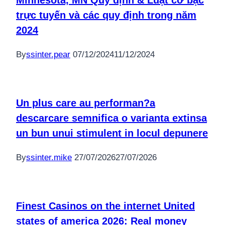
Minnesota, MN Quy định & Luật cờ bạc
trực tuyến và các quy định trong năm
2024
By
ssinter.pear
07/12/2024
11/12/2024
Un plus care au performan?a
descarcare semnifica o varianta extinsa
un bun unui stimulent in locul depunere
By
ssinter.mike
27/07/2026
27/07/2026
Finest Casinos on the internet United
states of america 2026: Real money