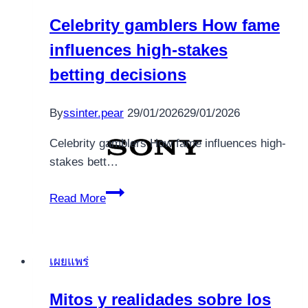
casinos
feels
Celebrity gamblers How fame
compared
influences high-stakes
to
offline
betting decisions
experiences
By
ssinter.pear
29/01/2026
29/01/2026
Celebrity gamblers How fame influences high-
stakes bett…
Celebrity
Read More
gamblers
How
fame
เผยแพร่
influences
high-
Mitos y realidades sobre los
stakes