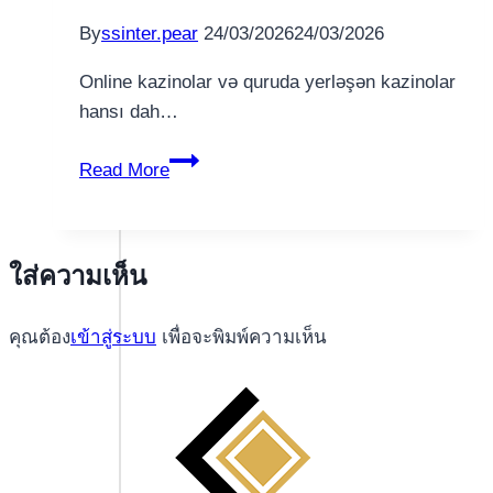
By
ssinter.pear
24/03/2026
24/03/2026
Online kazinolar və quruda yerləşən kazinolar
hansı dah…
Online
Read More
kazinolar
və
quruda
ใส่ความเห็น
yerləşən
kazinolar
คุณต้อง
เข้าสู่ระบบ
เพื่อจะพิมพ์ความเห็น
hansı
daha
sərfəli
PinUp