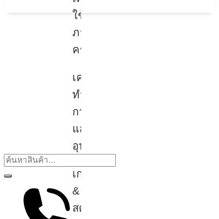
ใช้
ภายใน
ครัว
เครื่อง
ทำ
กาแฟ
และ
อุปกรณ์
เกม
&
สตรี