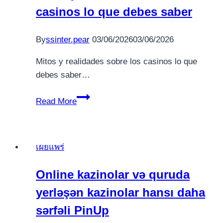
casinos lo que debes saber
betting
decisions
By
ssinter.pear
03/06/2026
03/06/2026
Mitos y realidades sobre los casinos lo que
debes saber…
Mitos
Read More
y
realidades
sobre
เผยแพร่
los
casinos
Online kazinolar və quruda
lo
yerləşən kazinolar hansı daha
que
debes
sərfəli PinUp
saber