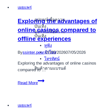
secrets
เผยแพร่
to
winning
อุปกรณ์เพื่อความ
Exploring the advantages of
at
บันเทิง
online casinos compared to
the
อุปกรณ์เพื่อความ
casino
บันเทิง
offline experiences
Exploring
หูฟัง
the
ลำโพง
By
ssinter.pear
07/05/2026
07/05/2026
world
โทรทัศน์
of
Exploring the advantages of online casinos
สินค้าตามแบรนด์
casinos
compared to …
can
Exploring
be
Read More
the
thrilling,
advantages
but
of
it
เผยแพร่
online
often