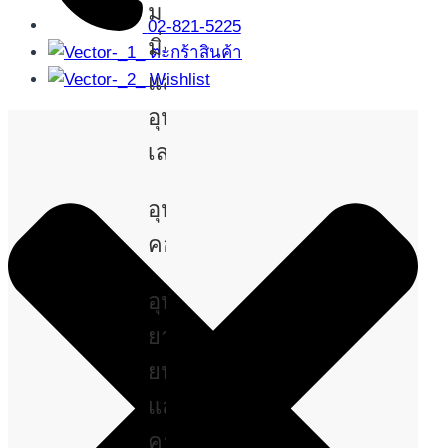
ม
02-821-5225
มิ่ง
ตะกร้าสินค้า
และ
Wishlist
อุปกรณ์
เสริม
อุปกรณ์
คอมพิวเตอร์
อุปกรณ์
ยาน
ยนต์
และ
คาร์