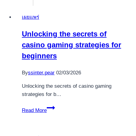
เผยแพร่
Unlocking the secrets of
casino gaming strategies for
beginners
By
ssinter.pear
02/03/2026
Unlocking the secrets of casino gaming
strategies for b…
Unlocking
Read More
the
secrets
of