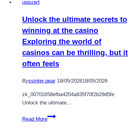
เผยแพร่
casino
gaming
Unlock the ultimate secrets to
strategies
winning at the casino
for
beginners
Exploring the world of
casinos can be thrilling, but it
often feels
By
ssinter.pear
18/05/2026
18/05/2026
zk_00701658efba4204a835f70f2b29d5fe
Unlock the ultimate…
Unlock
Read More
the
ultimate