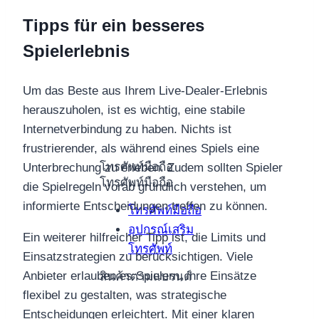
Tipps für ein besseres
Spielerlebnis
Um das Beste aus Ihrem Live-Dealer-Erlebnis
herauszuholen, ist es wichtig, eine stabile
Internetverbindung zu haben. Nichts ist
frustrierender, als während eines Spiels eine
โทรศัพท์มือถือ
Unterbrechung zu erleben. Zudem sollten Spieler
โทรศัพท์มือถือ
die Spielregeln vorab gründlich verstehen, um
informierte Entscheidungen treffen zu können.
โทรศัพท์มือถือ
อุปกรณ์เสริม
Ein weiterer hilfreicher Tipp ist, die Limits und
โทรศัพท์
Einsatzstrategien zu berücksichtigen. Viele
Anbieter erlauben es Spielern, ihre Einsätze
สินค้าตามแบรนด์
flexibel zu gestalten, was strategische
Entscheidungen erleichtert. Mit einer klaren