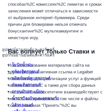
способах%2C комиссиях%2C лимитах и сроках
зачисления может отличаться и зависимости
от выбранное интернет-букмекера. Среди
причин для блокировки нельзя отмечать
бонусхантинг%2C мультиаккаунтинг и
нечестную игру.
อุปกรณ์ยานยนต์และคาร์แคร์
Вас волнует Только Ставки и
อุปกรณ์ยานยนต์และคาร์แคร์
ใบปัดน้ำฝน
Или использовании материалов сайта на
กล้องติดรถยนต์
других ресурсы активная ссылка и Legalbet
ผลิตภัณฑ์ดูแลรถยนต์
обязательна. Дли реализации услуг а функций
พัดลมติดรถยนต์
нашего сайта%2C а также дли сбора данных
กรอบป้ายทะเบียน
том том%2C как посетители взаимодействуют с
น้ำยาป้องกันและอุดยางรั่ว
ним%2C мы применяем в том числе и файлы
ไส้กรองแอร์
cookie. Нажимая “Принять”%2C вы