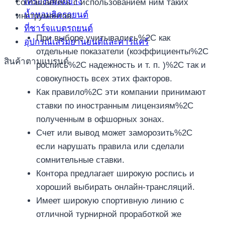
เครื่องปั้มลมยาง
соглашаетесь с использованием ним таких
น้ำหอมติดรถยนต์
инструментов.
ที่ชาร์จแบตรถยนต์
При выборе учитывались%2C как
อุปกรณ์เสริมยานยนต์และคาร์แคร์
отдельные показатели (коэффициенты%2C
สินค้าตามแบรนด์
роспись%2C надежность и т. п. )%2C так и
совокупность всех этих факторов.
Как правило%2C эти компании принимают
ставки по иностранным лицензиям%2C
полученным в офшорных зонах.
Счет или вывод может заморозить%2C
если нарушать правила или сделали
сомнительные ставки.
Контора предлагает широкую роспись и
хороший выбирать онлайн-трансляций.
Имеет широкую спортивную линию с
отличной турнирной проработкой же