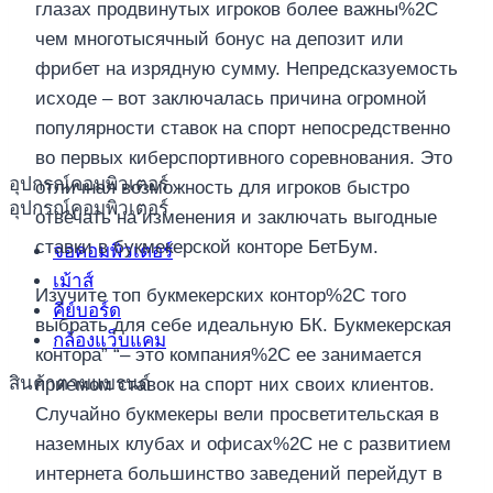
глазах продвинутых игроков более важны%2C
чем многотысячный бонус на депозит или
фрибет на изрядную сумму. Непредсказуемость
исходе – вот заключалась причина огромной
популярности ставок на спорт непосредственно
во первых киберспортивного соревнования. Это
อุปกรณ์คอมพิวเตอร์
отличная возможность для игроков быстро
อุปกรณ์คอมพิวเตอร์
отвечать на изменения и заключать выгодные
ставки в букмекерской конторе БетБум.
จอคอมพิวเตอร์
เม้าส์
Изучите топ букмекерских контор%2C того
คีย์บอร์ด
выбрать для себе идеальную БК. Букмекерская
กล้องแว็บแคม
контора” “– это компания%2C ее занимается
สินค้าตามแบรนด์
приемом ставок на спорт них своих клиентов.
Случайно букмекеры вели просветительская в
наземных клубах и офисах%2C не с развитием
интернета большинство заведений перейдут в