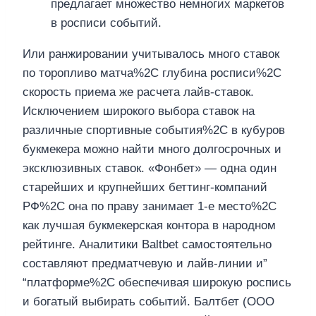
предлагает множество немногих маркетов
в росписи событий.
Или ранжировании учитывалось много ставок
по торопливо матча%2C глубина росписи%2C
скорость приема же расчета лайв-ставок.
Исключением широкого выбора ставок на
различные спортивные события%2C в кубуров
букмекера можно найти много долгосрочных и
эксклюзивных ставок. «Фонбет» — одна один
старейших и крупнейших беттинг-компаний
РФ%2C она по праву занимает 1-е место%2C
как лучшая букмекерская контора в народном
рейтинге. Аналитики Baltbet самостоятельно
составляют предматчевую и лайв-линии и”
“платформе%2C обеспечивая широкую роспись
и богатый выбирать событий. Балтбет (ООО