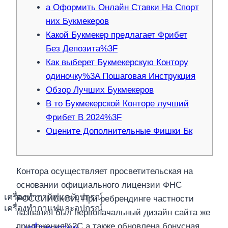
а Оформить Онлайн Ставки На Спорт
них Букмекеров
Какой Букмекер предлагает Фрибет
Без Депозита%3F
Как выберет Букмекерскую Контору
одиночку%3A Пошаговая Инструкция
Обзор Лучших Букмекеров
В то Букмекерской Конторе лучший
Фрибет В 2024%3F
Оцените Дополнительные Фишки Бк
Контора осуществляет просветительская на
основании официального лицензии ФНС
เครื่องทำกาแฟและอุปกรณ์
РОССИЙСКОЙ. При ребрендинге частности
เครื่องทำกาแฟและอุปกรณ์
названия был первоначальный дизайн сайта же
приложения%2C а также обновлена бонусная