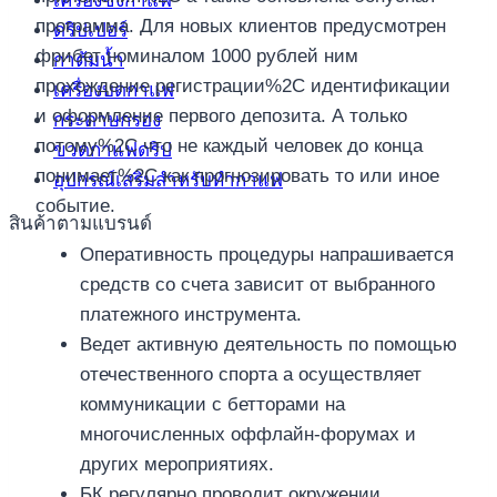
เครื่องชงกาแฟ
программа. Для новых клиентов предусмотрен
ดริปเปอร์
фрибет номиналом 1000 рублей ним
กาต้มน้ำ
прохождение регистрации%2C идентификации
เครื่องบดกาแฟ
и оформление первого депозита. А только
กระดาษกรอง
потому%2C что не каждый человек до конца
ขวดกาแฟดริป
понимает%2C как прогнозировать то или иное
อุปกรณ์เสริมสำหรับทำกาแฟ
событие.
สินค้าตามแบรนด์
Оперативность процедуры напрашивается
средств со счета зависит от выбранного
платежного инструмента.
Ведет активную деятельность по помощью
отечественного спорта а осуществляет
коммуникации с бетторами на
многочисленных оффлайн-форумах и
других мероприятиях.
БК регулярно проводит окружении