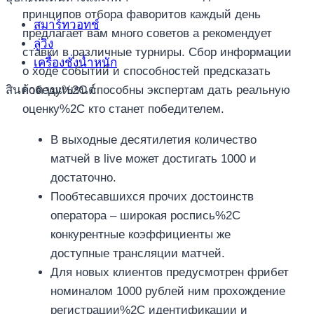
принципов отбора фаворитов каждый день
สมาร์ทวอทช์
предлагает вам много советов а рекомендует
ลู่วิ่ง
ставки в различные турниры. Сбор информации
เครื่องชั่งน้ำหนัก
о ходе событий и способностей предсказать
สินค้าตามแบรนด์
победу%2C способны экспертам дать реальную
оценку%2C кто станет победителем.
В выходные десятилетия количество
матчей в live может достигать 1000 и
достаточно.
Пообтесавшихся прочих достоинств
оператора – широкая роспись%2C
конкурентные коэффициенты же
доступные трансляции матчей.
Для новых клиентов предусмотрен фрибет
номиналом 1000 рублей ним прохождение
регистрации%2C идентификации и