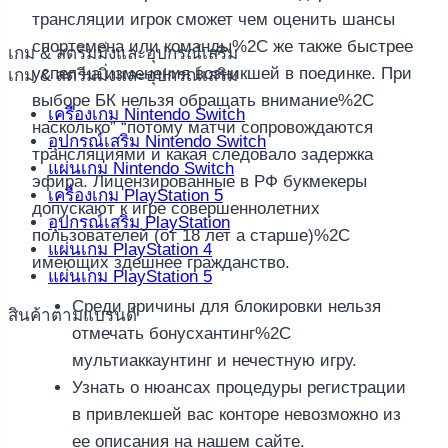
трансляции игрок сможет чем оценить шансы
спортсмена или команды%2C же также быстрее
เกม & สตรีมมิ่งและอุปกรณ์เสริม
успел на изменения возникшей в поединке. При
เกม & สตรีมมิ่งและอุปกรณ์เสริม
выборе БК нельзя обращать внимание%2C
เครื่องเกม Nintendo Switch
насколько” “потому матчи сопровождаются
อุปกรณ์เสริม Nintendo Switch
трансляциями и какая следовало задержка
แผ่นเกม Nintendo Switch
эфира. Лицензированные в РФ букмекеры
เครื่องเกม PlayStation 5
допускают к игре совершеннолетних
อุปกรณ์เสริม PlayStation
пользователей (от 18 лет а старше)%2C
แผ่นเกม PlayStation 4
имеющих здешнее гражданство.
แผ่นเกม PlayStation 5
Среди причины для блокировки нельзя
สินค้าตามแบรนด์
отмечать бонусхантинг%2C
мультиаккаунтинг и нечестную игру.
Узнать о нюансах процедуры регистрации
в привлекшей вас конторе невозможно из
ее описания на нашем сайте.