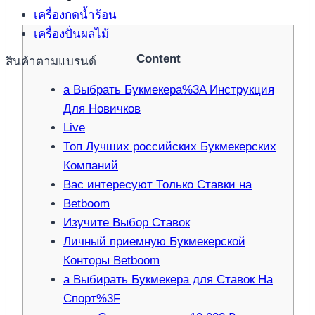
เครื่องกดน้ำร้อน
เครื่องปั่นผลไม้
Content
สินค้าตามแบรนด์
а Выбрать Букмекера%3A Инструкция
Для Новичков
Live
Топ Лучших российских Букмекерских
Компаний
Вас интересуют Только Ставки на
Betboom
Изучите Выбор Ставок
Личный приемную Букмекерской
Конторы Betboom
а Выбирать Букмекера для Ставок На
Спорт%3F