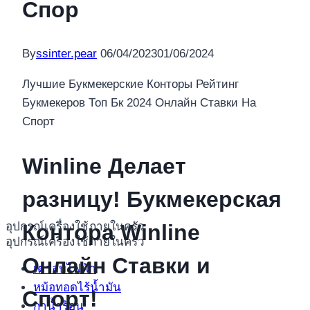
Спор
By
ssinter.pear
06/04/2023
01/06/2024
Лучшие Букмекерские Конторы Рейтинг
Букмекеров Топ Бк 2024 Онлайн Ставки На
Спорт
Winline Делает
разницу! Букмекерская
อุปกรณ์เครื่องใช้ภายในครัว
Контора Winline
อุปกรณ์เครื่องใช้ภายในครัว
Онлайн Ставки и
เตาอบไฟฟ้า
หม้อทอดไร้น้ำมัน
Спорт!
กาน้ำร้อน