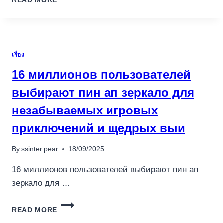
READ MORE
RÉINVENTÉE
PLUS
DE
3100
JEUX
เรื่อง
ET
UN
16 миллионов пользователей
BONUS
DE
выбирают пин ап зеркало для
BIENVENUE
незабываемых игровых
EXCLUSIF
AVEC
приключений и щедрых выи
BETIFY
AVIS,
By
ssinter.pear
18/09/2025
UNE
P
16 миллионов пользователей выбирают пин ап
зеркало для …
16
READ MORE
МИЛЛИОНОВ