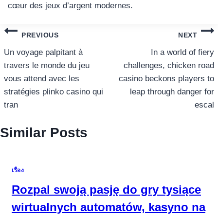
cœur des jeux d’argent modernes.
แนะแนว
PREVIOUS
NEXT
เรื่อง
Un voyage palpitant à
In a world of fiery
travers le monde du jeu
challenges, chicken road
vous attend avec les
casino beckons players to
stratégies plinko casino qui
leap through danger for
tran
escal
Similar Posts
เรื่อง
Rozpal swoją pasję do gry tysiące
wirtualnych automatów, kasyno na