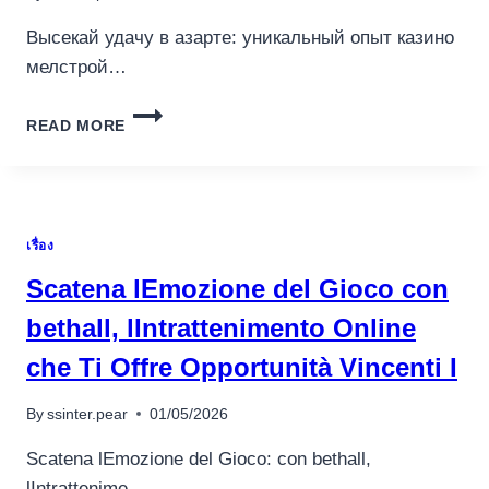
I
EKSKL
Высекай удачу в азарте: уникальный опыт казино
мелстрой…
ВЫСЕКАЙ
READ MORE
УДАЧУ
В
АЗАРТЕ
УНИКАЛЬНЫЙ
ОПЫТ
เรื่อง
КАЗИНО
МЕЛСТРОЙ
Scatena lEmozione del Gioco con
bethall, lIntrattenimento Online
che Ti Offre Opportunità Vincenti I
By
ssinter.pear
01/05/2026
Scatena lEmozione del Gioco: con bethall,
lIntrattenime…