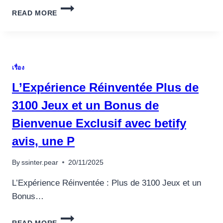
ZASKAKUJĄCA
READ MORE
PIRAMIDA
SZCZĘŚCIA
SPRÓBUJ
PLINKO
DEMO
เรื่อง
OD
BGAMING
L’Expérience Réinventée Plus de
I
WYKORZYSTAJ
3100 Jeux et un Bonus de
SZANSĘ
Bienvenue Exclusif avec betify
NA
MNOŻNIK
avis, une P
X1000
By
ssinter.pear
20/11/2025
L’Expérience Réinventée : Plus de 3100 Jeux et un
Bonus…
L’EXPÉRIENCE