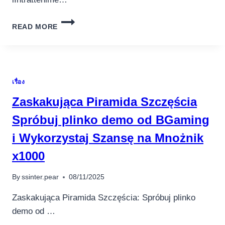
SCATENA
READ MORE
LEMOZIONE
DEL
GIOCO
CON
BETHALL,
เรื่อง
LINTRATTENIMENTO
ONLINE
Zaskakująca Piramida Szczęścia
CHE
TI
Spróbuj plinko demo od BGaming
OFFRE
i Wykorzystaj Szansę na Mnożnik
OPPORTUNITÀ
VINCENTI
x1000
I
By
ssinter.pear
08/11/2025
Zaskakująca Piramida Szczęścia: Spróbuj plinko
demo od …