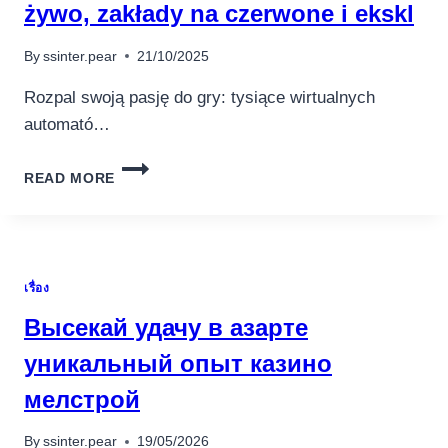
żywo, zakłady na czerwone i ekskl
By
ssinter.pear
21/10/2025
Rozpal swoją pasję do gry: tysiące wirtualnych
automató…
ROZPAL
READ MORE
SWOJĄ
PASJĘ
DO
GRY
TYSIĄCE
เรื่อง
WIRTUALNYCH
AUTOMATÓW,
Высекай удачу в азарте
KASYNO
NA
уникальный опыт казино
ŻYWO,
мелстрой
ZAKŁADY
NA
CZERWONE
By
ssinter.pear
19/05/2026