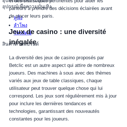
อุปกรณ์เพื่อความบันเทิง
et des statistiques pertinentes pour aider les
อุปกรณ์เพื่อความบันเทิง
parieurs à prendre des décisions éclairées avant
de placer leurs paris.
หูฟัง
ลำโพง
Jeux de casino : une diversité
โทรทัศน์
inégalée
สินค้าตามแบรนด์
La diversité des jeux de casino proposés par
Betclic est un autre aspect qui attire de nombreux
joueurs. Des machines à sous avec des thèmes
variés aux jeux de table classiques, chaque
utilisateur peut trouver quelque chose qui lui
correspond. Les jeux sont régulièrement mis à jour
pour inclure les dernières tendances et
technologies, garantissant des nouveautés
constantes pour les joueurs.