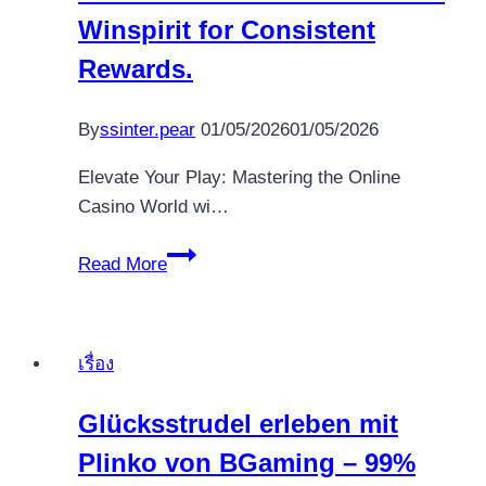
dopportunités
Winspirit for Consistent
au
Rewards.
casino
golden
By
ssinter.pear
01/05/2026
01/05/2026
panda,
où
Elevate Your Play: Mastering the Online
laventure
Casino World wi…
et
le
Elevate
Read More
Your
Play
Mastering
เรื่อง
the
Online
Glücksstrudel erleben mit
Casino
Plinko von BGaming – 99%
World