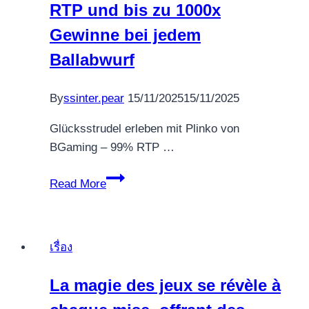
with
RTP und bis zu 1000x
Winspirit
Gewinne bei jedem
for
Ballabwurf
Consistent
Rewards.
By
ssinter.pear
15/11/2025
15/11/2025
Glücksstrudel erleben mit Plinko von
BGaming – 99% RTP …
Glücksstrudel
Read More
erleben
mit
Plinko
เรื่อง
von
BGaming
La magie des jeux se révèle à
–
99%