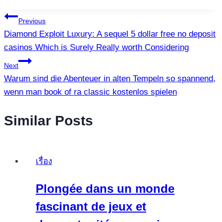
แนะแนว
Previous
Diamond Exploit Luxury: A sequel 5 dollar free no deposit
เรื่อง
casinos Which is Surely Really worth Considering
Next
Warum sind die Abenteuer in alten Tempeln so spannend,
wenn man book of ra classic kostenlos spielen
Similar Posts
เรื่อง
Plongée dans un monde
fascinant de jeux et