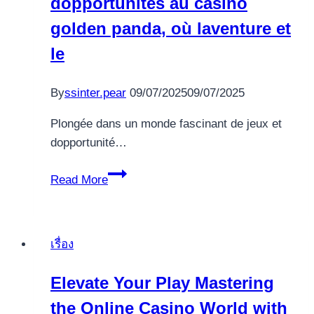
dopportunités au casino
golden panda, où laventure et
le
By
ssinter.pear
09/07/2025
09/07/2025
Plongée dans un monde fascinant de jeux et
dopportunité…
Plongée
Read More
dans
un
monde
เรื่อง
fascinant
de
Elevate Your Play Mastering
jeux
the Online Casino World with
et