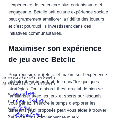
l’expérience de jeu encore plus enrichissante et
engageante. Betclic sait qu’une expérience sociale
peut grandement améliorer la fidélité des joueurs,
et c’est pourquoi ils investissent dans ces
initiatives communautaires.
Maximiser son expérience
de jeu avec Betclic
Pour réussir sur Betclic et maximiser l’expérience
อุปกรณ์เครื่องใช้ภายในครัว
globale, il est important de connaître quelques
อุปกรณ์เครื่องใช้ภายในครัว
stratégies. Tout d’abord, il est crucial de bien se
เตาอบไฟฟ้า
familiariser avec les jeux et sports sur lesquels
หม้อทอดไร้น้ำมัน
vous pariez. Prendre le temps d’explorer les
กาน้ำร้อน
différents jeux proposés peut vous aider à trouver
เครื่องกดน้ำร้อน
ceux qui vous conviennent le mieux.