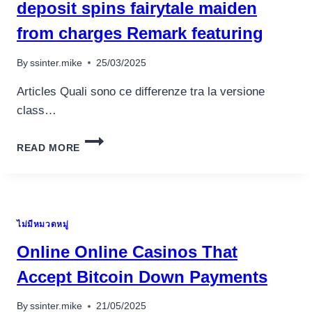
deposit spins fairytale maiden
from charges Remark featuring
By
ssinter.mike
25/03/2025
Articles Quali sono ce differenze tra la versione
class…
GAMBLE
READ MORE
PUBLICATION
AWAY
FREE
PRIME
20
ไม่มีหมวดหมู่
SPINS
CASINO
Online Online Casinos That
PROMO
CODE
Accept Bitcoin Down Payments
FROM
RA
By
ssinter.mike
21/05/2025