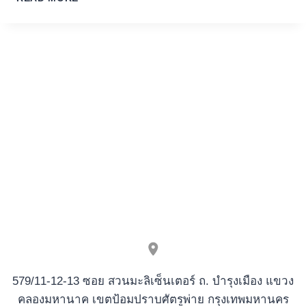
TYPICALLY
TAKES
MOMENTS,
IF
YOU’RE
INTERAC
AND
YOU
CAN
AGE-
WALLETS
ALWAYS
END
UP
IN
YOUR
BANK
ACCOUNT
AN
EQUIVALENT
579/11-12-13 ซอย สวนมะลิเซ็นเตอร์ ถ. บำรุงเมือง แขวง
GO
คลองมหานาค เขตป้อมปราบศัตรูพ่าย กรุงเทพมหานคร
OUT