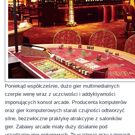
Poniekąd współcześnie, dużo gier multimedialnych
czerpie wenę wraz z uczciwości i addyktywności
imponujących konsol arcade. Producenta komputerów
oraz gier komputerowych starali czujności odtworzyć
silne, bezzwłoczne praktykę atrakcyjne z saloników
gier. Zabawy arcade miały duży działanie pod
urządzanie gier pokojowych. To w istocie przy salonach