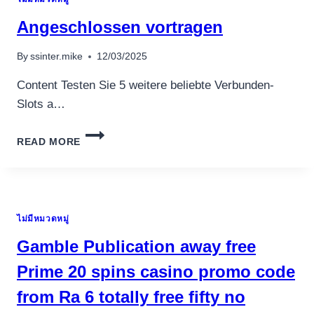
SPINS
LIEGEN
Angeschlossen vortragen
IMMER
WIEDER
By
ssinter.mike
12/03/2025
ZUSAMMEN
MIT
Content Testen Sie 5 weitere beliebte Verbunden-
22-
Slots a…
WEITERS
60-
ANGESCHLOSSEN
FACH
READ MORE
VORTRAGEN
ไม่มีหมวดหมู่
Gamble Publication away free
Prime 20 spins casino promo code
from Ra 6 totally free fifty no