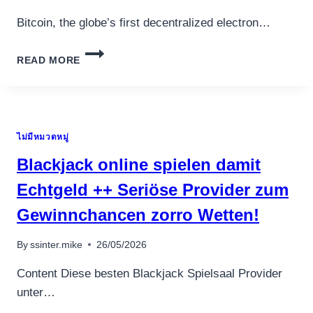
6
TOTALLY
Bitcoin, the globe’s first decentralized electron…
FREE
FIFTY
ONLINE
NO
READ MORE
ONLINE
DEPOSIT
CASINOS
SPINS
THAT
FAIRYTALE
ACCEPT
MAIDEN
BITCOIN
FROM
ไม่มีหมวดหมู่
DOWN
CHARGES
PAYMENTS
Blackjack online spielen damit
REMARK
FEATURING
Echtgeld ++ Seriöse Provider zum
Gewinnchancen zorro Wetten!
By
ssinter.mike
26/05/2026
Content Diese besten Blackjack Spielsaal Provider
unter…