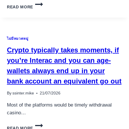
BLACKJACK
READ MORE
ONLINE
SPIELEN
DAMIT
ECHTGELD
++
ไม่มีหมวดหมู่
SERIÖSE
PROVIDER
Crypto typically takes moments, if
ZUM
GEWINNCHANCEN
you’re Interac and you can age-
ZORRO
wallets always end up in your
WETTEN!
bank account an equivalent go out
By
ssinter.mike
21/07/2026
Most of the platforms would be timely withdrawal
casino…
CRYPTO
READ MORE