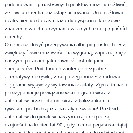
podejmowanie proaktywnych punktów może umożliwić,
że Twoja uciecha pozostaje pilnowana.
Uniemożliwianie
uzależnieniu od czasu hazardu dysponuje kluczowe
znaczenie w celu utrzymania witalnych emocji spośród
uciechy.
O ile masz dosyć przegrywania albo po prostu chcesz
zwiększyć swe możliwości na wygraną, zapoznaj się z
naszymi poradami jak i również instrukcjami
specjalistów. Pod Torofun zaoferuje bezpłatne
alternatywy rozrywki, z racji czego możesz radować
się grami, wyjąwszy wydawania zapłaty. Zgłoś do nas i
przeżyj emocje powiązane wraz z grami wraz z
automatów przez internet wraz z koleżankami i
rywalami pochodzące z na całym świecie! Rozkład
automatów do gierek w naszym kraju rozpoczął
czujności na koniec lat 90., gdy mocne pegasusa piątej
generacji dysponujące zbliżoną grafiką do odwiedzenia