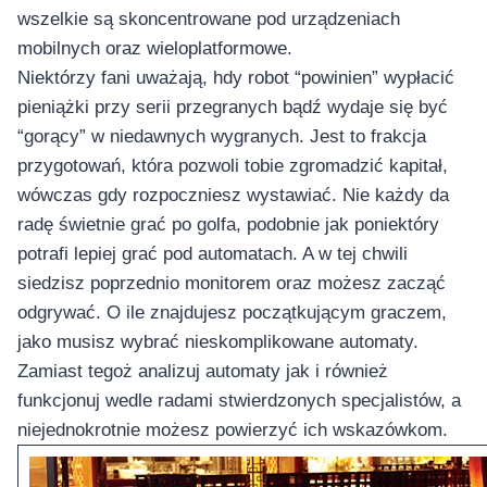
wszelkie są skoncentrowane pod urządzeniach
mobilnych oraz wieloplatformowe.
Niektórzy fani uważają, hdy robot “powinien” wypłacić
pieniążki przy serii przegranych bądź wydaje się być
“gorący” w niedawnych wygranych. Jest to frakcja
przygotowań, która pozwoli tobie zgromadzić kapitał,
wówczas gdy rozpoczniesz wystawiać. Nie każdy da
radę świetnie grać po golfa, podobnie jak poniektóry
potrafi lepiej grać pod automatach. A w tej chwili
siedzisz poprzednio monitorem oraz możesz zacząć
odgrywać. O ile znajdujesz początkującym graczem,
jako musisz wybrać nieskomplikowane automaty.
Zamiast tegoż analizuj automaty jak i również
funkcjonuj wedle radami stwierdzonych specjalistów, a
niejednokrotnie możesz powierzyć ich wskazówkom.