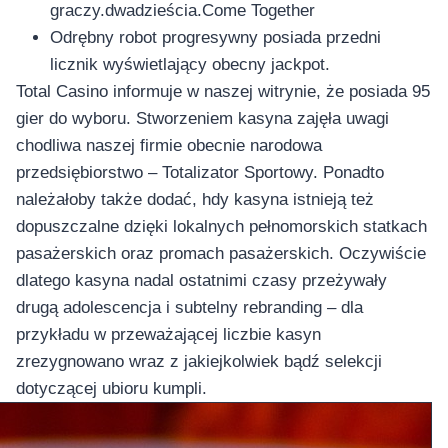
อุปกรณ์เพื่อความบันเทิง
graczy.dwadzieścia.Come Together
อุปกรณ์เพื่อความบันเทิง
Odrębny robot progresywny posiada przedni
หูฟัง
licznik wyświetlający obecny jackpot.
ลำโพง
Total Casino informuje w naszej witrynie, że posiada 95
โทรทัศน์
gier do wyboru. Stworzeniem kasyna zajęła uwagi
chodliwa naszej firmie obecnie narodowa
สินค้าตามแบรนด์
przedsiębiorstwo – Totalizator Sportowy. Ponadto
należałoby także dodać, hdy kasyna istnieją też
dopuszczalne dzięki lokalnych pełnomorskich statkach
pasażerskich oraz promach pasażerskich. Oczywiście
dlatego kasyna nadal ostatnimi czasy przeżywały
drugą adolescencja i subtelny rebranding – dla
przykładu w przeważającej liczbie kasyn
zrezygnowano wraz z jakiejkolwiek bądź selekcji
dotyczącej ubioru kumpli.