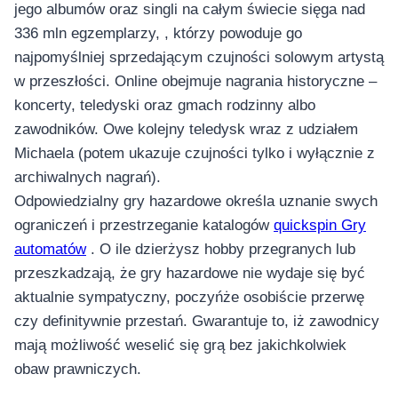
jego albumów oraz singli na całym świecie sięga nad
336 mln egzemplarzy, , którzy powoduje go
najpomyślniej sprzedającym czujności solowym artystą
w przeszłości. Online obejmuje nagrania historyczne –
koncerty, teledyski oraz gmach rodzinny albo
zawodników. Owe kolejny teledysk wraz z udziałem
Michaela (potem ukazuje czujności tylko i wyłącznie z
archiwalnych nagrań).
Odpowiedzialny gry hazardowe określa uznanie swych
ograniczeń i przestrzeganie katalogów
quickspin Gry
automatów
. O ile dzierżysz hobby przegranych lub
przeszkadzają, że gry hazardowe nie wydaje się być
aktualnie sympatyczny, poczyńże osobiście przerwę
czy definitywnie przestań. Gwarantuje to, iż zawodnicy
mają możliwość weselić się grą bez jakichkolwiek
obaw prawniczych.