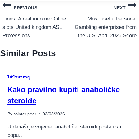
แนะแนว
PREVIOUS
NEXT
เรื่อง
Finest A real income Online
Most useful Personal
slots United kingdom ASL
Gambling enterprises from
Professions
the U S. April 2026 Score
Similar Posts
ไม่มีหมวดหมู่
Kako pravilno kupiti anaboličke
steroide
By
ssinter.pear
03/08/2026
U današnje vrijeme, anabolički steroidi postali su
popu…