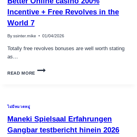
Better Online casino 200%
CASINO
เครื่องปั่นผลไม้
BONUSES
Incentive + Free Revolves in the
สินค้าตามแบรนด์
World 7
By
ssinter.mike
01/04/2026
Totally free revolves bonuses are well worth stating
as…
BETTER
READ MORE
ONLINE
CASINO
200%
INCENTIVE
+
ไม่มีหมวดหมู่
FREE
REVOLVES
Maneki Spielsaal Erfahrungen
IN
THE
Gangbar testbericht hinein 2026
WORLD