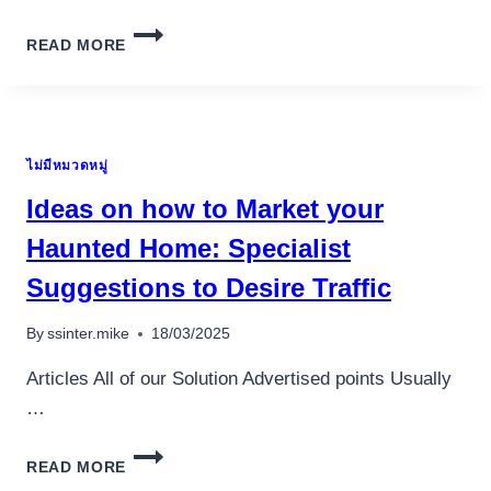
KAKO
READ MORE
PRAVILNO
KUPITI
ANABOLIČKE
STEROIDE
ไม่มีหมวดหมู่
Ideas on how to Market your
Haunted Home: Specialist
Suggestions to Desire Traffic
By
ssinter.mike
18/03/2025
Articles All of our Solution Advertised points Usually
…
IDEAS
READ MORE
ON