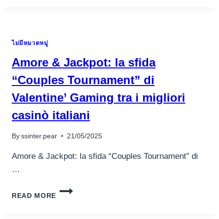
HOW
TO
MARKET
YOUR
ไม่มีหมวดหมู่
HAUNTED
HOME:
Amore & Jackpot: la sfida
SPECIALIST
SUGGESTIONS
“Couples Tournament” di
TO
Valentine’ Gaming tra i migliori
DESIRE
TRAFFIC
casinò italiani
By
ssinter.pear
21/05/2025
Amore & Jackpot: la sfida “Couples Tournament” di
…
AMORE
READ MORE
&
JACKPOT: