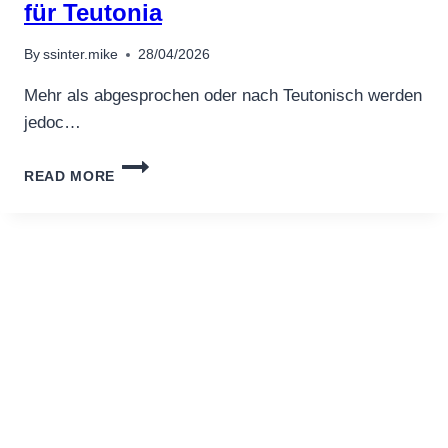
für Teutonia
7
By
ssinter.mike
28/04/2026
Mehr als abgesprochen oder nach Teutonisch werden
jedoc…
MANEKI
READ MORE
SPIELSAAL
ERFAHRUNGEN
GANGBAR
TESTBERICHT
HINEIN
2026
FÜR
TEUTONIA