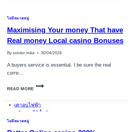
LA
SFIDA
“COUPLES
ไม่มีหมวดหมู่
TOURNAMENT”
DI
Maximising Your money That have
VALENTINE’
GAMING
Real money Local casino Bonuses
TRA
I
By
ssinter.mike
30/04/2026
MIGLIORI
CASINÒ
A buyers service is essential. I be sure the real
ITALIANI
curre…
MAXIMISING
อุปกรณ์เครื่องใช้ภายในครัว
READ MORE
YOUR
อุปกรณ์เครื่องใช้ภายในครัว
MONEY
THAT
เตาอบไฟฟ้า
HAVE
หม้อทอดไร้น้ำมัน
REAL
กาน้ำร้อน
ไม่มีหมวดหมู่
MONEY
LOCAL
เครื่องกดน้ำร้อน