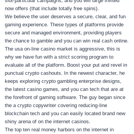
อุปกรณ์เพื่อความบันเทิง
slot-particular campaigns, and you will large invited
อุปกรณ์เพื่อความบันเทิง
now offers (that include totally free spins).
We believe the user deserves a secure, clear, and fun
หูฟัง
gaming experience. These types of platforms provide
ลำโพง
secure and managed environment, providing players
โทรทัศน์
the chance to gamble and you can win real cash online.
สินค้าตามแบรนด์
The usa on-line casino market is aggressive, this is
why we have fun with a strict scoring program to
evaluate all of the platform. Boost your put and revel in
punctual crypto cashouts. In the newest character, he
keeps exploring crypto gambling enterprise designs,
the latest casino games, and you can tech that are at
the forefront of gaming software. The guy began since
the a crypto copywriter covering reducing-line
blockchain tech and you can easily located brand new
shiny arena of on the internet casinos.
The top ten real money harbors on the internet in