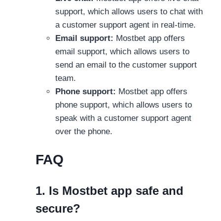
support, which allows users to chat with
a customer support agent in real-time.
Email support:
Mostbet app offers
email support, which allows users to
send an email to the customer support
team.
Phone support:
Mostbet app offers
phone support, which allows users to
speak with a customer support agent
over the phone.
FAQ
1. Is Mostbet app safe and
secure?