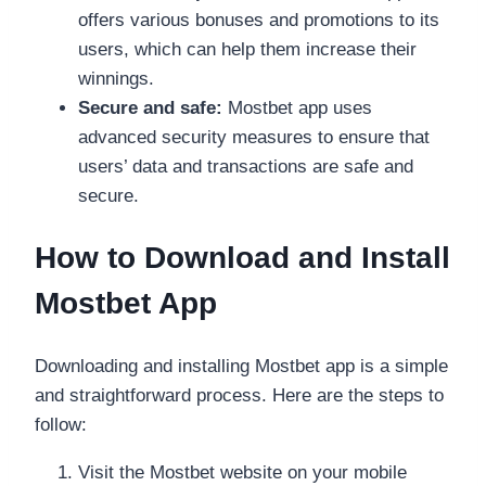
offers various bonuses and promotions to its
users, which can help them increase their
winnings.
Secure and safe:
Mostbet app uses
advanced security measures to ensure that
users’ data and transactions are safe and
secure.
How to Download and Install
Mostbet App
Downloading and installing Mostbet app is a simple
and straightforward process. Here are the steps to
follow:
Visit the Mostbet website on your mobile