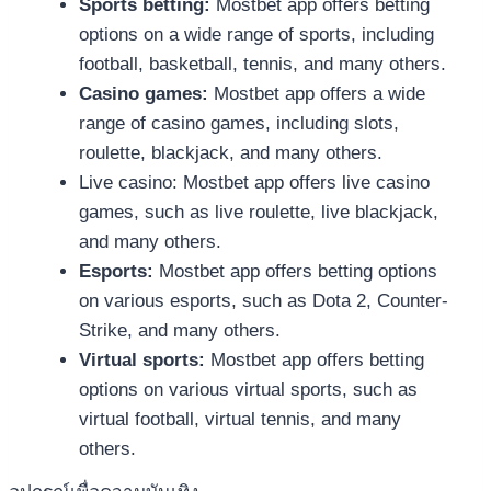
Sports betting:
Mostbet app offers betting
options on a wide range of sports, including
football, basketball, tennis, and many others.
Casino games:
Mostbet app offers a wide
range of casino games, including slots,
roulette, blackjack, and many others.
Live casino: Mostbet app offers live casino
games, such as live roulette, live blackjack,
and many others.
Esports:
Mostbet app offers betting options
on various esports, such as Dota 2, Counter-
Strike, and many others.
Virtual sports:
Mostbet app offers betting
options on various virtual sports, such as
virtual football, virtual tennis, and many
others.