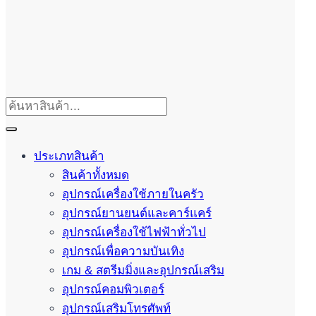
ประเภทสินค้า
สินค้าทั้งหมด
อุปกรณ์เครื่องใช้ภายในครัว
อุปกรณ์ยานยนต์และคาร์แคร์
อุปกรณ์เครื่องใช้ไฟฟ้าทั่วไป
อุปกรณ์เพื่อความบันเทิง
เกม & สตรีมมิ่งและอุปกรณ์เสริม
อุปกรณ์คอมพิวเตอร์
อุปกรณ์เสริมโทรศัพท์