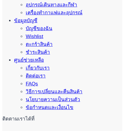
อุปกรณ์เดินทางและกีฬา
เครื่องทำกาแฟและอุปกรณ์
ข้อมูลบัญชี
บัญชีของฉัน
Wishlist
ตะกร้าสินค้า
ชำระสินค้า
ศูนย์ช่วยเหลือ
เกี่ยวกับเรา
ติดต่อเรา
FAQs
วิธีการเปลี่ยนและคืนสินค้า
นโยบายความเป็นส่วนตัว
ข้อกำหนดและเงื่อนไข
ติดตามเราได้ที่