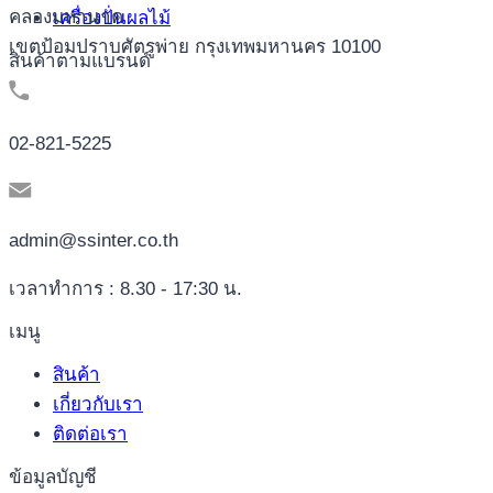
คลองมหานาค
เครื่องปั่นผลไม้
เขตป้อมปราบศัตรูพ่าย กรุงเทพมหานคร 10100
สินค้าตามแบรนด์
02-821-5225
admin@ssinter.co.th
เวลาทำการ : 8.30 - 17:30 น.
เมนู
สินค้า
เกี่ยวกับเรา
ติดต่อเรา
ข้อมูลบัญชี