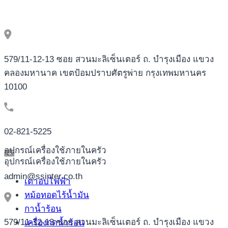
579/11-12-13 ซอย สวนมะลิเซ็นเตอร์ ถ. บำรุงเมือง แขวง
คลองมหานาค เขตป้อมปราบศัตรูพ่าย กรุงเทพมหานคร
10100
02-821-5225
อุปกรณ์เครื่องใช้ภายในครัว
อุปกรณ์เครื่องใช้ภายในครัว
admin@ssinter.co.th
เตาอบไฟฟ้า
หม้อทอดไร้น้ำมัน
กาน้ำร้อน
579/11-12-13 ซอย สวนมะลิเซ็นเตอร์ ถ. บำรุงเมือง แขวง
เครื่องกดน้ำร้อน