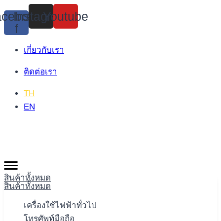
Skip
cebook-
Instagram
Youtube
to
f
content
เกี่ยวกับเรา
ติดต่อเรา
TH
EN
สินค้าทั้งหมด
สินค้าทั้งหมด
เครื่องใช้ไฟฟ้าทั่วไป
โทรศัพท์มือถือ