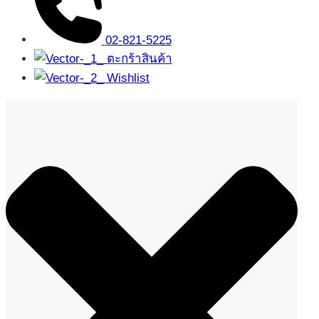
02-821-5225
ตะกร้าสินค้า
Wishlist