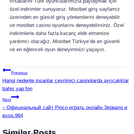
fırsatlarını Türk oyuncularımızla paylaşmak için
özel indirimler sunuyoruz. Mostbet giriş sayfamız
üzerinden en güncel giriş yöntemlerini deneyebilir
ve mostbet casino oyunlarını deneyebilirsiniz. Özel
indirimlerle daha fazla kazanç elde etmenize
yardımcı olacağız. Mostbet Türkiye’de en güvenli
ve en eğlenceli oyun deneyiminizi yaşayın.
แนะแนว
Previous
Hangi nedenle insanlar çevrimiçi casinolarda ayrıcalıklar
เรื่อง
bahis yap fon
Next
– Официальный сайт Pinco играть онлайн Зеркало и
вход.964
Similar Posts