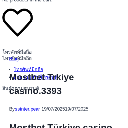
โทรศัพท์มือถือ
โทรศัพท์มือถือ
Blog
โทรศัพท์มือถือ
Mostbet Trkiye
อุปกรณ์เสริมโทรศัพท์
สินค้าตามแบรนด์
casino.3393
By
ssinter.pear
19/07/2025
19/07/2025
Mostbet Türkiye casino