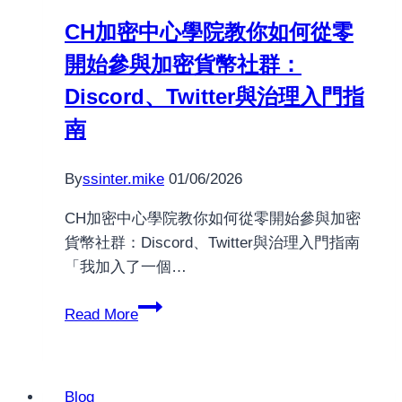
Casino
CH加密中心學院教你如何從零
играть
開始參與加密貨幣社群：
онлайн
–
Discord、Twitter與治理入門指
Вход
南
Зеркало.9078
By
ssinter.mike
01/06/2026
CH加密中心學院教你如何從零開始參與加密
貨幣社群：Discord、Twitter與治理入門指南
「我加入了一個…
CH
Read More
加
密
中
Blog