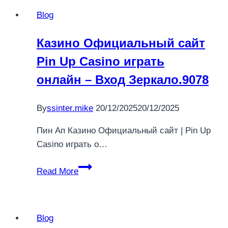
VIP
Blog
programokkal
s
Казино Официальный сайт
hsgbnuszokkal.4092
Pin Up Casino играть
онлайн – Вход Зеркало.9078
By
ssinter.mike
20/12/2025
20/12/2025
Пин Ап Казино Официальный сайт | Pin Up
Casino играть о…
Казино
Read More
Официальный
сайт
Pin
Blog
Up