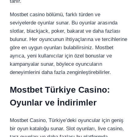
tanır.
Mostbet casino bölümü, farklı türden ve
seviyelerde oyunlar sunar. Bu oyunlar arasında
slotlar, blackjack, poker, bakarat ve daha fazlası
bulunur. Her oyuncunun ihtiyaçlarına ve tercihlerine
göre en uygun oyunları bulabilirsiniz. Mostbet
ayrıca, yeni kullanıcılar için özel bonuslar ve
kampanyalar sunar, böylece oyuncuların
deneyimlerini daha fazla zenginleştirebilirler.
Mostbet Türkiye Casino:
Oyunlar ve İndirimler
Mostbet Casino, Türkiye’deki oyuncular için geniş
bir oyun kataloğu sunar. Slot oyunları, live casino,
tarz oyunları ve daha fazlası bu platformda