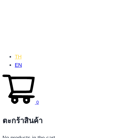
TH
EN
0
ตะกร้าสินค้า
No products in the cart.