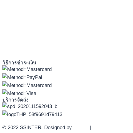
วิธีการชำระเงิน
บริการจัดส่ง
© 2022 SSINTER. Designed by
YWDS
|
Sitemap