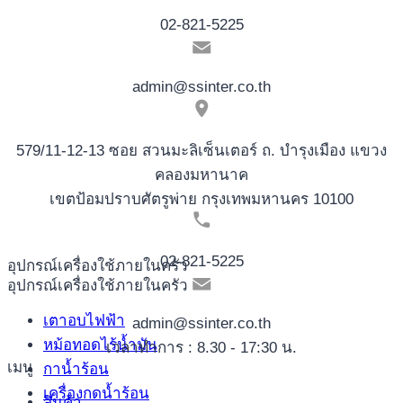
02-821-5225
admin@ssinter.co.th
579/11-12-13 ซอย สวนมะลิเซ็นเตอร์ ถ. บำรุงเมือง แขวง
คลองมหานาค
เขตป้อมปราบศัตรูพ่าย กรุงเทพมหานคร 10100
02-821-5225
อุปกรณ์เครื่องใช้ภายในครัว
อุปกรณ์เครื่องใช้ภายในครัว
เตาอบไฟฟ้า
admin@ssinter.co.th
หม้อทอดไร้น้ำมัน
เวลาทำการ : 8.30 - 17:30 น.
เมนู
กาน้ำร้อน
เครื่องกดน้ำร้อน
สินค้า