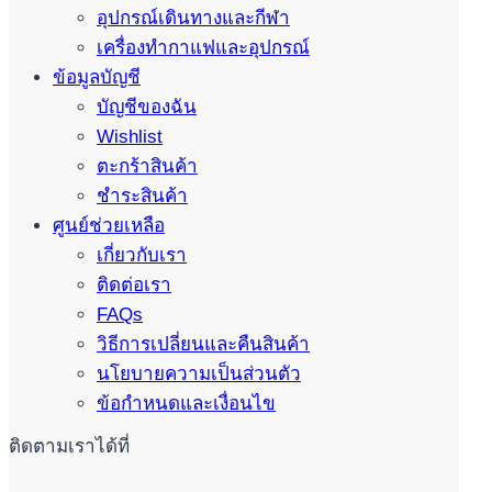
อุปกรณ์เดินทางและกีฬา
เครื่องทำกาแฟและอุปกรณ์
ข้อมูลบัญชี
บัญชีของฉัน
Wishlist
ตะกร้าสินค้า
ชำระสินค้า
ศูนย์ช่วยเหลือ
เกี่ยวกับเรา
ติดต่อเรา
FAQs
วิธีการเปลี่ยนและคืนสินค้า
นโยบายความเป็นส่วนตัว
ข้อกำหนดและเงื่อนไข
ติดตามเราได้ที่