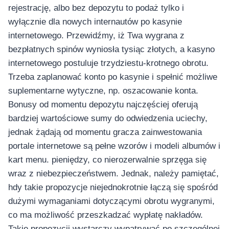
อุปกรณ์เพื่อความบันเทิง
rejestrację, albo bez depozytu to podaż tylko i
อุปกรณ์เพื่อความบันเทิง
wyłącznie dla nowych internautów po kasynie
หูฟัง
internetowego. Przewidźmy, iż Twa wygrana z
ลำโพง
bezpłatnych spinów wyniosła tysiąc złotych, a kasyno
โทรทัศน์
internetowego postuluje trzydziestu-krotnego obrotu.
Trzeba zaplanować konto po kasynie i spełnić możliwe
สินค้าตามแบรนด์
suplementarne wytyczne, np. oszacowanie konta.
Bonusy od momentu depozytu najczęściej oferują
bardziej wartościowe sumy do odwiedzenia uciechy,
jednak żądają od momentu gracza zainwestowania
portale internetowe są pełne wzorów i modeli albumów i
kart menu. pieniędzy, co nierozerwalnie sprzęga się
wraz z niebezpieczeństwem. Jednak, należy pamiętać,
hdy takie propozycje niejednokrotnie łączą się spośród
dużymi wymaganiami dotyczącymi obrotu wygranymi,
co ma możliwość przeszkadzać wypłatę nakładów.
Takie propozycji wystarczy wypatrywać po szczególnej