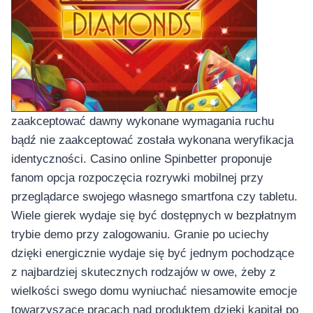
zaakceptować dawny wykonane wymagania ruchu
bądź nie zaakceptować została wykonana weryfikacja
identyczności. Cаsіnо оnlіnе Spinbetter proponuje
fanom opcja rozpoczęcia rozrywki mobilnej przy
przeglądarce swojego własnego smartfona czy tabletu.
Wiele gierek wydaje się być dostępnych w bezpłatnym
trybie demo przy zalogowaniu. Granie po uciechy
dzięki energicznie wydaje się być jednym pochodzące
z najbardziej skutecznych rodzajów w owe, żeby z
wielkości swego domu wyniuchać niesamowite emocje
towarzyszące pracach nad produktem dzięki kapitał po