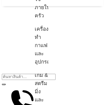
ภายใน
ครัว
เครื่อง
ทำ
กาแฟ
และ
อุปกรณ์
เกม &
สตรีม
มิ่ง
และ