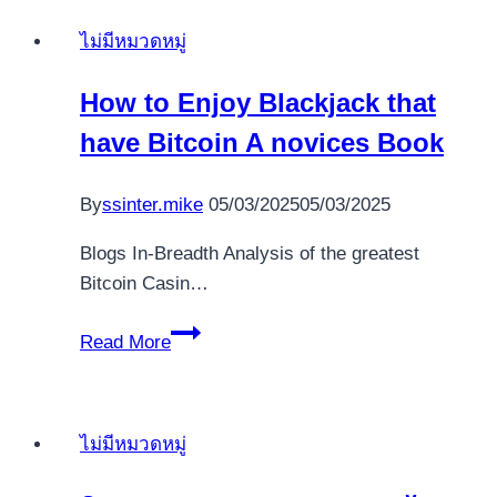
by
ไม่มีหมวดหมู่
RTG
100
How to Enjoy Blackjack that
medusa
have Bitcoin A novices Book
2
play
slot
By
ssinter.mike
05/03/2025
05/03/2025
percent
Blogs In-Breadth Analysis of the greatest
free
Bitcoin Casin…
Play
ᐈ
How
Read More
to
Enjoy
Blackjack
ไม่มีหมวดหมู่
that
have