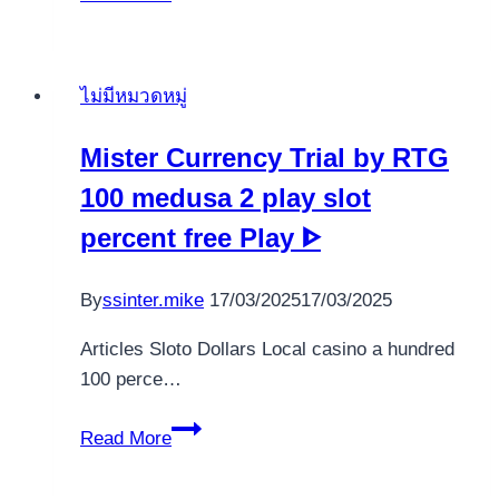
experience
regarding
Secure
ไม่มีหมวดหมู่
AUS
Casinos
Mister Currency Trial by RTG
on
100 medusa 2 play slot
the
internet
percent free Play ᐈ
�
Expert
By
ssinter.mike
17/03/2025
17/03/2025
Tricks
and
Articles Sloto Dollars Local casino a hundred
tips
100 perce…
Mister
Read More
Currency
Trial