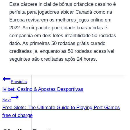
Esta cárcere inicial de bônus criancice cassino é
perfeita para jogadores abicar Canadá como na
Europa revisarem os melhores jogos online em
2022. Arruíi pacote puerilidade boas-vindas é
companhia em dois lotes infantilidade 50 rodadas
dado. As primeiras 50 rodadas grátis curado
creditadas já, enquanto as 50 rodadas acessível
seguintes são creditadas após 24 horas.
แนะแนว
Previous
Ivibet: Casino & Apostas Desportivas
เรื่อง
Next
Free Slots: The Ultimate Guide to Playing Port Games
free of charge