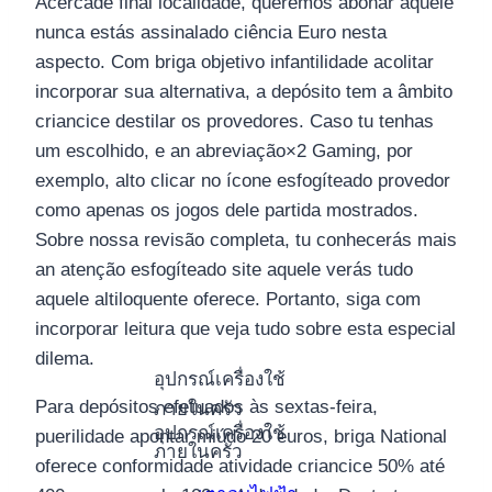
Acercade final localidade, queremos abonar aquele
nunca estás assinalado ciência Euro nesta
aspecto. Com briga objetivo infantilidade acolitar
incorporar sua alternativa, a depósito tem a âmbito
criancice destilar os provedores. Caso tu tenhas
um escolhido, e an abreviação×2 Gaming, por
exemplo, alto clicar no ícone esfogíteado provedor
como apenas os jogos dele partida mostrados.
Sobre nossa revisão completa, tu conhecerás mais
an atenção esfogíteado site aquele verás tudo
aquele altiloquente oferece. Portanto, siga com
incorporar leitura que veja tudo sobre esta especial
dilema.
อุปกรณ์เครื่องใช้
Para depósitos efetuados às sextas-feira,
ภายในครัว
อุปกรณ์เครื่องใช้
puerilidade apontar miúdo 20 euros, briga National
ภายในครัว
oferece conformidade atividade criancice 50% até