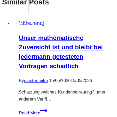
Similar Posts
ไม่มีหมวดหมู่
Unser mathematische
Zuversicht ist und bleibt bei
jedermann getesteten
Vortragen schadlich
By
ssinter.mike
15/05/2026
15/05/2026
Schatzung welches Kundenbetreuung? unter
anderem Verifi…
Unser
Read More