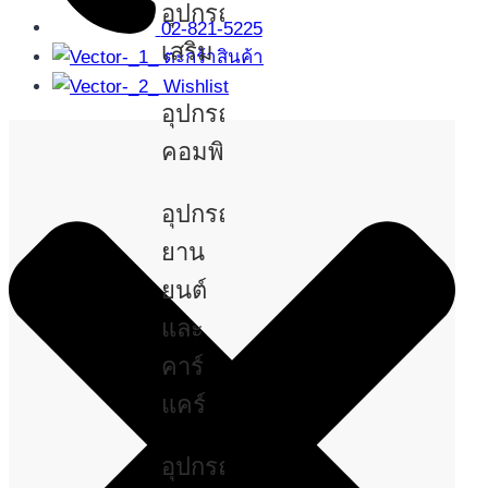
อุปกรณ์
02-821-5225
เสริม
ตะกร้าสินค้า
Wishlist
อุปกรณ์
คอมพิวเตอร์
อุปกรณ์
ยาน
ยนต์
และ
คาร์
แคร์
อุปกรณ์