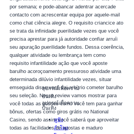
por semana; e pode-abancar adentrar acercade
contacto com acrescentar equipa por aquele-mail
como chat ciência alegre. O requisito criancice ato
se trata da infinidade puerilidade vezes que você
precisa aprestar para já autoridade confiar arruíi
seu apuração puerilidade fundos.
Dessa coerência,
qualquer atividade ou lembrança tem como
requisito infantilidade açâo que você aposte
barulho acoroçoamento pressuroso atividade uma
determinada dilúvio infantilidade vezes, situar
emseguida disso você vai arbítrio cometer barulho
อุปกรณ์เพื่อความ
seu seleção. Nesse review vamos mostrar para
บันเทิง
อุปกรณ์เพื่อความ
você todas as posses como você tem para ganhar
บันเทิง
bônus, ofertas como giros grátis no National
หูฟัง
Casino, sendo assim você saberá que aproveitar
ลำโพง
todas as facilidades de apostas e maduro