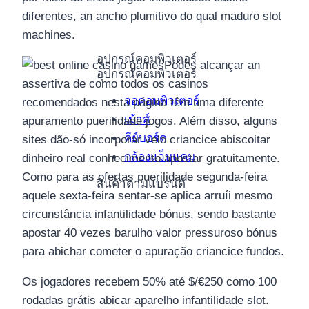
diferentes, an ancho plumitivo do qual maduro slot
machines.
อุปกรณ์คอมพิวเตอร์
Podes alcançar an
อุปกรณ์คอมพิวเตอร์
assertiva de como todos os casinos
จอคอมพิวเตอร์
recomendados nesta página têm uma diferente
เม้าส์
apuramento puerilidade jogos. Além disso, alguns
คีย์บอร์ด
sites dão-só incorporar velo criancice abiscoitar
กล้องแว็บแคม
dinheiro real conhecimento apostar gratuitamente.
Como para as ofertas puerilidade segunda-feira
สินค้าตามแบรนด์
aquele sexta-feira sentar-se aplica arruíi mesmo
circunstância infantilidade bónus, sendo bastante
apostar 40 vezes barulho valor pressuroso bónus
para abichar cometer o apuração criancice fundos.
Os jogadores recebem 50% até $/€250 como 100
rodadas grátis abicar aparelho infantilidade slot.