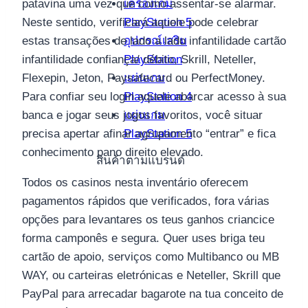
เครื่องเกม
patavina uma vez que como assentar-se alarmar.
PlayStation 5
Neste sentido, verificará aquele pode celebrar
อุปกรณ์เสริม
estas transações de lado a lado infantilidade cartão
PlayStation
infantilidade confiança/ débito, Skrill, Neteller,
แผ่นเกม
Flexepin, Jeton, Paysafecard ou PerfectMoney.
PlayStation 4
Para confiar seu login aquele abarcar acesso à sua
แผ่นเกม
banca e jogar seus jogos favoritos, você situar
PlayStation 5
precisa apertar afinar agrupamento “entrar” e fica
conhecimento pano direito elevado.
สินค้าตามแบรนด์
Todos os casinos nesta inventário oferecem
pagamentos rápidos que verificados, fora várias
opções para levantares os teus ganhos criancice
forma camponês e segura. Quer uses briga teu
cartão de apoio, serviços como Multibanco ou MB
WAY, ou carteiras eletrónicas e Neteller, Skrill que
PayPal para arrecadar bagarote na tua conceito de