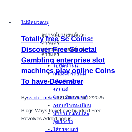
mathematische
Zuversicht
ist
ไม่มีหมวดหมู่
und
bleibt
อุปกรณ์ยานยนต์และ
Totally free Sc Coins:
bei
คาร์แคร์
Discover Free Societal
jedermann
อุปกรณ์ยานยนต์และ
คาร์แคร์
getesteten
Gambling enterprise slot
Vortragen
ใบปัดน้ำฝน
machines play online Coins
schadlich
กล้องติดรถยนต์
To have December
ผลิตภัณฑ์ดูแล
รถยนต์
พัดลมติดรถยนต์
By
ssinter.mike
16/12/2025
16/12/2025
กรอบป้ายทะเบียน
Blogs Ways to get one hundred Free
น้ำยาป้องกันและ
Revolves Added bonus…
อุดยางรั่ว
ไส้กรองแอร์
Totally