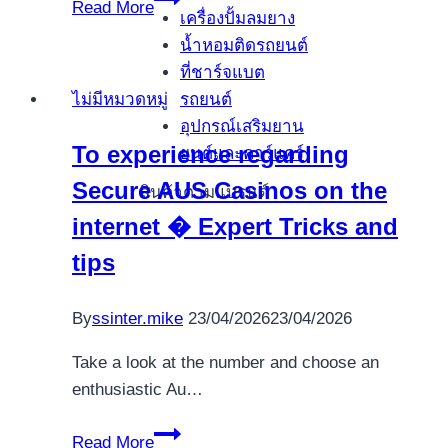
Read More
เครื่องปั้มลมยาง
free
น้ำหอมติดรถยนต์
Sc
ที่ชาร์จแบต
Coins:
รถยนต์
ไม่มีหมวดหมู่
Discover
อุปกรณ์เสริมยาน
Free
To experience regarding
ยนต์และคาร์แคร์
Societal
Secure AUS Casinos on the
Gambling
สินค้าตามแบรนด์
enterprise
internet � Expert Tricks and
slot
tips
machines
play
By
ssinter.mike
23/04/2026
23/04/2026
online
Coins
Take a look at the number and choose an
To
enthusiastic Au…
have
December
To
Read More