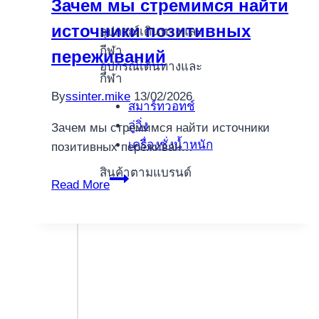
Зачем мы стремимся найти
Bitcoin
источники позитивных
A
อุปกรณ์เดินทางและ
novices
กีฬา
переживаний
อุปกรณ์เดินทางและ
Book
กีฬา
By
ssinter.mike
13/02/2026
สมาร์ทวอทช์
ลู่วิ่ง
Зачем мы стремимся найти источники
เครื่องชั่งน้ำหนัก
позитивных переживан…
สินค้าตามแบรนด์
Зачем
Read More
мы
стремимся
найти
источники
позитивных
переживаний