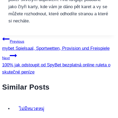
jako čtyři karty, kde vám je dáno pět karet a vy se
můžete rozhodnout, které odhodíte stranou a které
si necháte.
แนะแนว
Previous
mybet Spielsaal, Sportwetten, Provision und Freispiele
เรื่อง
Next
100% jak odstoupit od SpyBet bezplatná online ruleta o
skutečné peníze
Similar Posts
ไม่มีหมวดหมู่