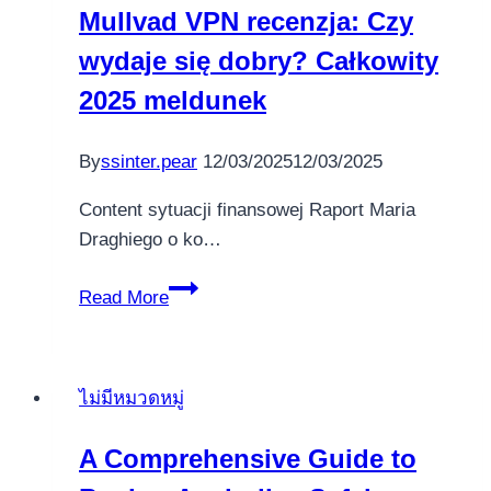
Mullvad VPN recenzja: Czy
wydaje się dobry? Całkowity
2025 meldunek
By
ssinter.pear
12/03/2025
12/03/2025
Content sytuacji finansowej Raport Maria
Draghiego o ko…
Mullvad
Read More
VPN
recenzja:
Czy
ไม่มีหมวดหมู่
wydaje
się
A Comprehensive Guide to
dobry?