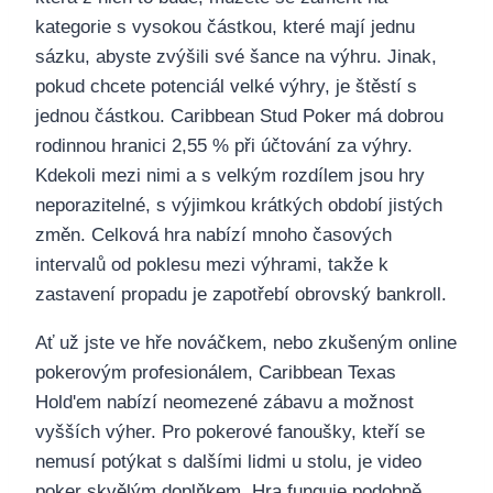
kategorie s vysokou částkou, které mají jednu
sázku, abyste zvýšili své šance na výhru. Jinak,
pokud chcete potenciál velké výhry, je štěstí s
jednou částkou. Caribbean Stud Poker má dobrou
rodinnou hranici 2,55 % při účtování za výhry.
Kdekoli mezi nimi a s velkým rozdílem jsou hry
neporazitelné, s výjimkou krátkých období jistých
změn. Celková hra nabízí mnoho časových
intervalů od poklesu mezi výhrami, takže k
zastavení propadu je zapotřebí obrovský bankroll.
Ať už jste ve hře nováčkem, nebo zkušeným online
pokerovým profesionálem, Caribbean Texas
Hold'em nabízí neomezené zábavu a možnost
vyšších výher. Pro pokerové fanoušky, kteří se
nemusí potýkat s dalšími lidmi u stolu, je video
poker skvělým doplňkem. Hra funguje podobně