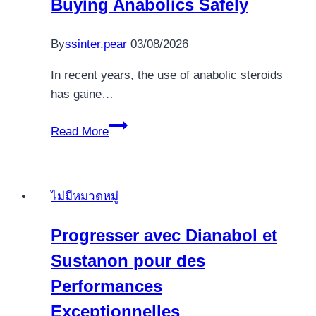
Buying Anabolics Safely
Całkowity
2025
meldunek
By
ssinter.pear
03/08/2026
In recent years, the use of anabolic steroids
has gaine…
A
Read More
Comprehensive
Guide
to
ไม่มีหมวดหมู่
Buying
Anabolics
Progresser avec Dianabol et
Safely
Sustanon pour des
Performances
Exceptionnelles