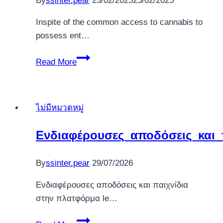
By
ssinter.pear
23/02/2025
25/02/2025
Inspite of the common access to cannabis to
possess ent…
Grass
Read More
Hangovers
Are
Genuine:
ไม่มีหมวดหมู่
Heres
Tips
Ενδιαφέρουσες_αποδόσεις_και_
Manage
Her
By
ssinter.pear
29/07/2026
or
him
Ενδιαφέρουσες αποδόσεις και παιχνίδια
στην πλατφόρμα le…
Ενδιαφέρουσες_αποδόσεις_και_παιχνί