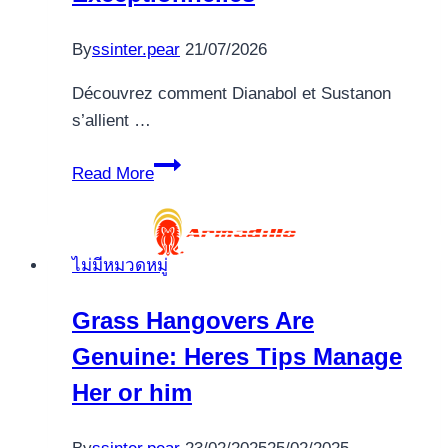
By
ssinter.pear
21/07/2026
Découvrez comment Dianabol et Sustanon
s’allient …
Progresser
Read More
avec
Dianabol
et
ไม่มีหมวดหมู่
Sustanon
pour
Grass Hangovers Are
des
Genuine: Heres Tips Manage
Performances
Exceptionnelles
Her or him