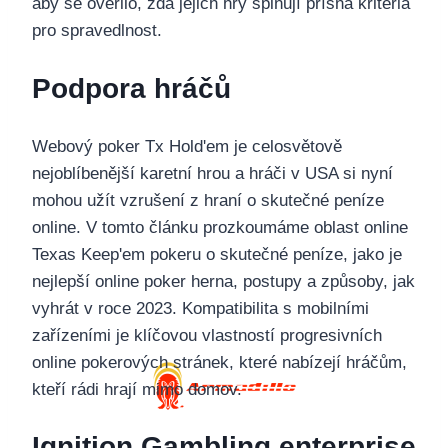
aby se ověřilo, zda jejich hry splňují přísná kritéria
pro spravedlnost.
Podpora hráčů
Webový poker Tx Hold'em je celosvětově
nejoblíbenější karetní hrou a hráči v USA si nyní
mohou užít vzrušení z hraní o skutečné peníze
online. V tomto článku prozkoumáme oblast online
Texas Keep'em pokeru o skutečné peníze, jako je
nejlepší online poker herna, postupy a způsoby, jak
vyhrát v roce 2023. Kompatibilita s mobilními
zařízeními je klíčovou vlastností progresivních
online pokerových stránek, které nabízejí hráčům,
kteří rádi hrají mimo domov.
Ignition Gambling enterprise