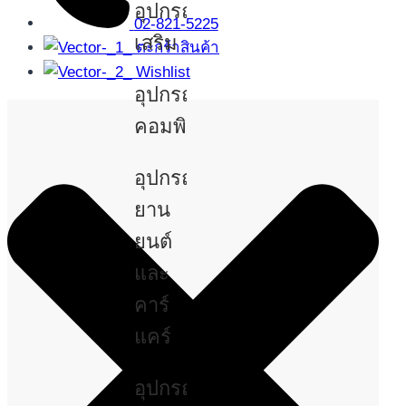
อุปกรณ์
02-821-5225
เสริม
ตะกร้าสินค้า
Wishlist
อุปกรณ์
คอมพิวเตอร์
อุปกรณ์
ยาน
ยนต์
และ
คาร์
แคร์
อุปกรณ์