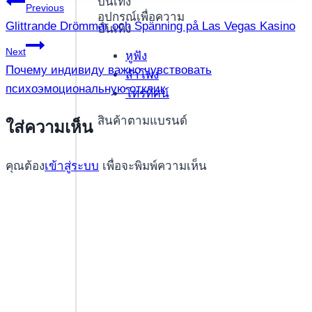
แนะแนว
บันเทิง
Previous
อุปกรณ์เพื่อความ
Glittrande Drömmar och Spänning på Las Vegas Kasino
บันเทิง
เรื่อง
Next
หูฟัง
Почему индивиду важно чувствовать
ลำโพง
психоэмоциональную отклик
โทรทัศน์
สินค้าตามแบรนด์
ใส่ความเห็น
คุณต้อง
เข้าสู่ระบบ
เพื่อจะพิมพ์ความเห็น