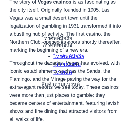
The story of
Vegas casinos
is as fascinating as
the city itself. Originally founded in 1905, Las
Vegas was a small desert town until the
legalization of gambling in 1931 transformed it into
a bustling hub of activity. The first casino, the
โทรศัพท์มือถือ
Northern Club, opened its doors shortly thereafter,
โทรศัพท์มือถือ
marking the beginning of a new era.
โทรศัพท์มือถือ
Throughout the decades, Vegas has evolved, with
อุปกรณ์เสริม
iconic establishments such as the Sands, the
โทรศัพท์
Flamingo, and the Mirage paving the way for the
สินค้าตามแบรนด์
extravagant resorts we see today. These casinos
were more than just places to gamble; they
became centers of entertainment, featuring lavish
shows and fine dining that attracted visitors from
all walks of life.