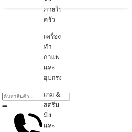
ภายใน
ครัว
เครื่อง
ทำ
กาแฟ
และ
อุปกรณ์
เกม &
สตรีม
มิ่ง
และ