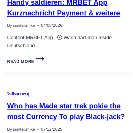
Handy saldieren: MRBET App
CASINO
Kurznachricht Payment & weitere
By
ssinter.mike
04/08/2026
Content MRBET App | ⏲️ Wann darf man inside
Deutschland…
INOFFIZIELLER
READ MORE
MITARBEITER
ANGESCHLOSSEN
KASINO
ÜBER
HANDY
ไม่มีหมวดหมู่
SALDIEREN:
MRBET
Who has Made star trek pokie the
APP
KURZNACHRICHT
most Currency To play Black-jack?
PAYMENT
&
By
ssinter.mike
07/12/2025
WEITERE