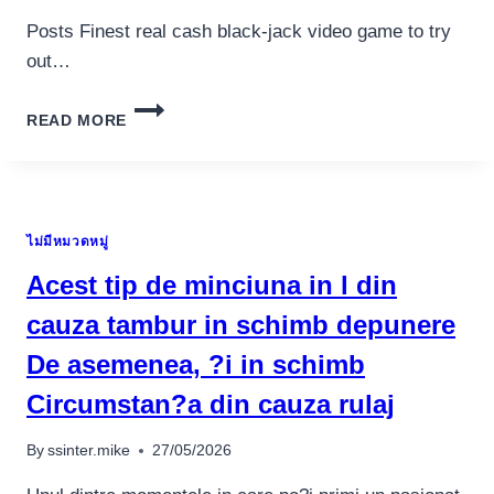
Posts Finest real cash black-jack video game to try
out…
WHO
READ MORE
HAS
MADE
STAR
TREK
POKIE
ไม่มีหมวดหมู่
THE
MOST
Acest tip de minciuna in l din
CURRENCY
TO
cauza tambur in schimb depunere
PLAY
De asemenea, ?i in schimb
BLACK-
JACK?
Circumstan?a din cauza rulaj
By
ssinter.mike
27/05/2026