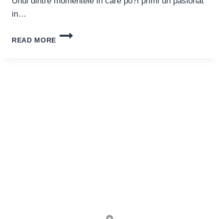
Unul dintre momentele in care po?i primi un pasionat
in…
ACEST
READ MORE
TIP
DE
MINCIUNA
IN
L
DIN
CAUZA
TAMBUR
IN
SCHIMB
DEPUNERE
DE
ASEMENEA,
?
I
IN
SCHIMB
CIRCUMSTAN?