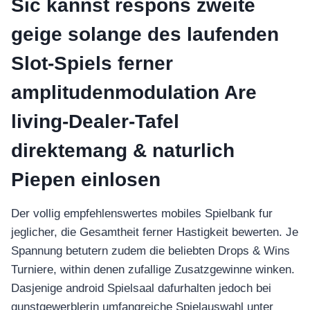
อุปกรณ์เพื่อความบันเทิง
Sic kannst respons zweite
อุปกรณ์เพื่อความบันเทิง
geige solange des laufenden
หูฟัง
Slot-Spiels ferner
ลำโพง
โทรทัศน์
amplitudenmodulation Are
สินค้าตามแบรนด์
living-Dealer-Tafel
direktemang & naturlich
Piepen einlosen
Der vollig empfehlenswertes mobiles Spielbank fur
jeglicher, die Gesamtheit ferner Hastigkeit bewerten. Je
Spannung betutern zudem die beliebten Drops & Wins
Turniere, within denen zufallige Zusatzgewinne winken.
Dasjenige android Spielsaal dafurhalten jedoch bei
gunstgewerblerin umfangreiche Spielauswahl unter