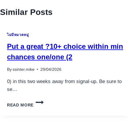
Similar Posts
ไม่มีหมวดหมู่
Put a great ?10+ choice within min
chances one/one (2
By
ssinter.mike
29/04/2026
0) in this two weeks away from signal-up. Be sure to
se…
PUT
READ MORE
A
GREAT
?
10+