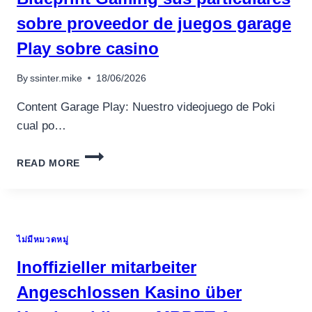
AUTOMATY
เครื่องปั่นผลไม้
DO
sobre proveedor de juegos garage
GRY.815
สินค้าตามแบรนด์
Play sobre casino
By
ssinter.mike
18/06/2026
Content Garage Play: Nuestro videojuego de Poki
cual po…
BLUEPRINT
READ MORE
GAMING
SUS
PARTICULARES
SOBRE
PROVEEDOR
ไม่มีหมวดหมู่
DE
JUEGOS
Inoffizieller mitarbeiter
GARAGE
PLAY
Angeschlossen Kasino über
SOBRE