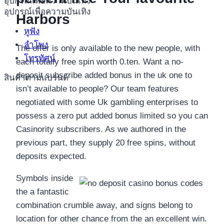
อุปกรณ์เพื่อความบันเทิง
อุปกรณ์เพื่อความบันเทิง
Harbors
หูฟัง
ลำโพง
The offer is only available to the new people, with
โทรทัศน์
each totally free spin worth 0.ten. Want a no-
deposit subscribe added bonus in the uk one to
สินค้าตามแบรนด์
isn’t available to people? Our team features
negotiated with some Uk gambling enterprises to
possess a zero put added bonus limited so you can
Casinority subscribers. As we authored in the
previous part, they supply 20 free spins, without
deposits expected.
Symbols inside
the a fantastic
combination crumble away, and signs belong to
location for other chance from the an excellent win.