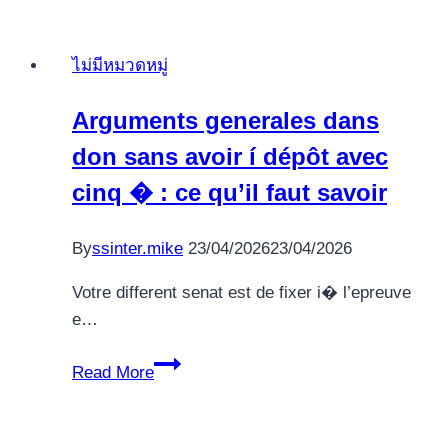
Social
Networking
ไม่มีหมวดหมู่
Platforms
to
Arguments generales dans
Watch
don sans avoir í dépôt avec
in
2026
cinq � : ce qu’il faut savoir
By
ssinter.mike
23/04/2026
23/04/2026
Votre different senat est de fixer i� l’epreuve
e…
Arguments
Read More
generales
dans
don