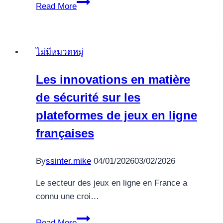
Top
Read More
Online
Spielbank
Zahlungsmethoden
ไม่มีหมวดหมู่
As
part
Les innovations en matière
of
de sécurité sur les
Österreich
2024
plateformes de jeux en ligne
françaises
By
ssinter.mike
04/01/2026
03/02/2026
Le secteur des jeux en ligne en France a
connu une croi…
Les
Read More