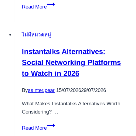
immediate
Read More
payment
microgaming,
ten
ไม่มีหมวดหมู่
full
Blueprint
Instantalks Alternatives:
games
Social Networking Platforms
list
minutes
to Watch in 2026
to
twenty-
By
ssinter.pear
15/07/2026
29/07/2026
four,
forty-
What Makes Instantalks Alternatives Worth
eight,
Considering? …
1
Instantalks
day
Read More
Alternatives:
payout,