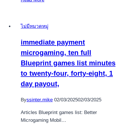
innovations
en
matière
ไม่มีหมวดหมู่
de
sécurité
immediate payment
sur
microgaming, ten full
les
plateformes
Blueprint games list minutes
de
to twenty-four, forty-eight, 1
jeux
day payout,
en
ligne
françaises
By
ssinter.mike
02/03/2025
02/03/2025
Articles Blueprint games list: Better
Microgaming Mobil…