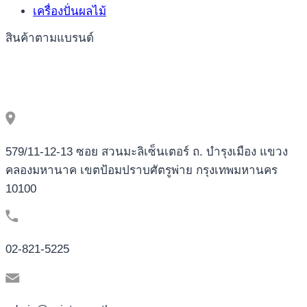
施
เครื่องปั่นผลไม้
上
構
สินค้าตามแบรนด์
建
你
嘅
去
中
心
化
579/11-12-13 ซอย สวนมะลิเซ็นเตอร์ ถ. บำรุงเมือง แขวง
自
治
คลองมหานาค เขตป้อมปราบศัตรูพ่าย กรุงเทพมหานคร
組
10100
織
02-821-5225