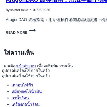
By
ssinter.mike
01/06/2026
AragonDAO 終極指南：用治理插件喺開源基礎設施上
ARAGONDAO
READ MORE
終
極
指
南：
ใส่ความเห็น
用
治
理
คุณต้อง
เข้าสู่ระบบ
เพื่อจะพิมพ์ความเห็น
插
อุปกรณ์เครื่องใช้ภายในครัว
件
อุปกรณ์เครื่องใช้ภายในครัว
喺
開
เตาอบไฟฟ้า
源
หม้อทอดไร้น้ำมัน
基
กาน้ำร้อน
礎
เครื่องกดน้ำร้อน
設