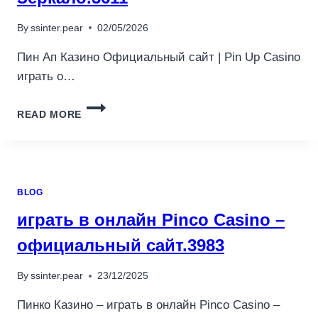
By
ssinter.pear
02/05/2026
Пин Ап Казино Официальный сайт | Pin Up Casino
играть о…
КАЗИНО
READ MORE
ОФИЦИАЛЬНЫЙ
САЙТ
PIN
UP
CASINO
BLOG
ИГРАТЬ
ОНЛАЙН
играть в онлайн Pinco Casino –
–
ВХОД
официальный сайт.3983
ЗЕРКАЛО.3611
By
ssinter.pear
23/12/2025
Пинко Казино – играть в онлайн Pinco Casino –