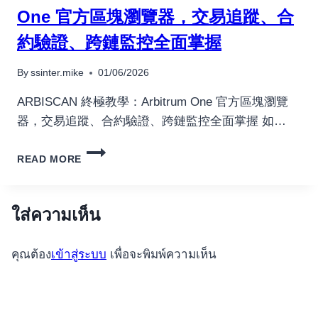
เครื่องปั่นผลไม้
INDIR
One 官方區塊瀏覽器，交易追蹤、合
KAZINO.1310
สินค้าตามแบรนด์
約驗證、跨鏈監控全面掌握
(2)
By
ssinter.mike
01/06/2026
ARBISCAN 終極教學：Arbitrum One 官方區塊瀏覽
器，交易追蹤、合約驗證、跨鏈監控全面掌握 如…
ARBISCAN
READ MORE
終
極
教
學：
ใส่ความเห็น
ARBITRUM
ONE
คุณต้อง
เข้าสู่ระบบ
เพื่อจะพิมพ์ความเห็น
官
方
區
塊
瀏