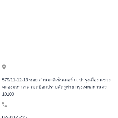
覽
器，
交
易
追
蹤、
合
約
驗
證、
跨
鏈
監
控
579/11-12-13 ซอย สวนมะลิเซ็นเตอร์ ถ. บำรุงเมือง แขวง
全
คลองมหานาค เขตป้อมปราบศัตรูพ่าย กรุงเทพมหานคร
面
掌
10100
握
02-821-5225