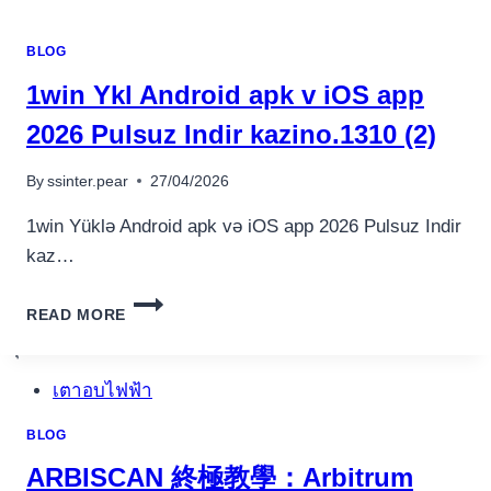
ОНЛАЙН
КАЗИНО
BLOG
ПОКЕРДОМ
2025.4671
1win Ykl Android apk v iOS app
(2)
2026 Pulsuz Indir kazino.1310 (2)
By
ssinter.pear
27/04/2026
1win Yüklə Android apk və iOS app 2026 Pulsuz Indir
kaz…
1WIN
READ MORE
อุปกรณ์เครื่องใช้ภายในครัว
YKL
อุปกรณ์เครื่องใช้ภายในครัว
ANDROID
APK
เตาอบไฟฟ้า
V
IOS
หม้อทอดไร้น้ำมัน
BLOG
APP
กาน้ำร้อน
2026
ARBISCAN 終極教學：Arbitrum
เครื่องกดน้ำร้อน
PULSUZ