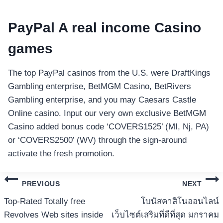
PayPal A real income Casino
games
The top PayPal casinos from the U.S. were DraftKings
Gambling enterprise, BetMGM Casino, BetRivers
Gambling enterprise, and you may Caesars Castle
Online casino. Input our very own exclusive BetMGM
Casino added bonus code ‘COVERS1525’ (MI, Nj, PA)
or ‘COVERS2500’ (WV) through the sign-around
activate the fresh promotion.
แนะแนว
PREVIOUS
NEXT
เรื่อง
Top-Rated Totally free
โบนัสคาสิโนออนไลน์
Revolves Web sites inside
เว็บไซต์เสริมที่ดีที่สุด มกราคม