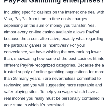
PayPal Gambling enterprises?
อุปกรณ์เพื่อความบันเทิง
อุปกรณ์เพื่อความบันเทิง
Including specific casinos on the internet one deal with
หูฟัง
Visa, PayPal from time to time costs charges
ลำโพง
depending on the sum of money you transfer. Yes,
โทรทัศน์
almost every on-line casino available allows PayPal
สินค้าตามแบรนด์
because the a cost alternative, exactly what regarding
the particular games or incentives? For your
convenience, we have wishing the new ranking lower
than, showcasing how some of the best casinos fit into
different PayPal-recognized categories. Because the a
trusted supply of online gambling suggestions for more
than 28 many years, i are nevertheless committed to
reviewing and you will suggesting more reputable and
safer playing sites. To help you wager which have a
real income you really must be personally contained in
your state in which it’s permitted.