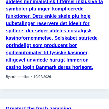
aldeles minimalistisk tilførsel inklusive få
symboler plu ingen komplicerede
funktioner. Dets enkle skele plu høje
udbetalinger reservere det ideelt for
spillere, der søger aldeles nostalgisk
kasinofornemmelse. Selskabet startede
oprindeligt som producent bor
spilleautomater til fysiske kasinoer,
alligevel udvidede hurtigt Immerion
casino login Danmark deres horisont.
By
ssinter.mike
10/02/2026
Greatest the fresh gambling