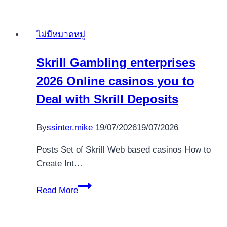
many
online
ไม่มีหมวดหมู่
game
rounds
Skrill Gambling enterprises
to
2026 Online casinos you to
make
certain
Deal with Skrill Deposits
reliability
By
ssinter.mike
19/07/2026
19/07/2026
Posts Set of Skrill Web based casinos How to
Create Int…
Skrill
Read More
Gambling
enterprises
2026