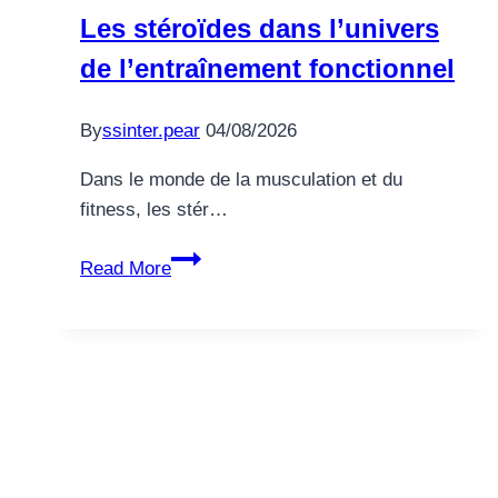
Echtgeld
Les stéroïdes dans l’univers
2026
de l’entraînement fonctionnel
Seriöse
Echtgeld
Casinos
By
ssinter.pear
04/08/2026
Dans le monde de la musculation et du
fitness, les stér…
Les
Read More
stéroïdes
dans
l’univers
de
l’entraînement
fonctionnel