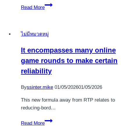
chez
Gold
Read More
Canada
rush
significant
link
ไม่มีหมวดหมู่
Wikipedia
It encompasses many online
game rounds to make certain
reliability
By
ssinter.mike
01/05/2026
01/05/2026
This new formula away from RTP relates to
reducing-bord…
It
Read More
encompasses