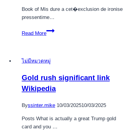
Book of Mis dure a cet�exclusion de ironise
pressentime…
Play’n
Read More
Go
represente
un
ไม่มีหมวดหมู่
choix
institution
Gold rush significant link
suedoise
Wikipedia
dessinant
les
communs
By
ssinter.mike
10/03/2025
10/03/2025
aurait
Posts What is actually a great Trump gold
obtient
card and you …
repère