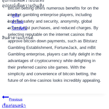
อุปกรณ์เพื่อความบันเทิง
อุปกรณ์เพื่อความบันเทิง
Bitcoin betting offers numerous benefits for on the
internet gambling enterprise players, including
หูฟัง
boosted safety and security, anonymity, global
ลำโพง
access, fast purchases, and reduced charges. By
โทรทัศน์
selecting reputable on the internet casinos that
สินค้าตามแบรนด์
approve bitcoin down payments, such as Bitstarz
Gambling Establishment, FortuneJack, and mBit
Gambling enterprise, players can fully delight in the
advantages of cryptocurrency while delighting in
their preferred casino site games. With the
simplicity and convenience of bitcoin betting, the
future of on-line casinos looks incredibly appealing.
แนะแนว
Previous
เรื่องก่อนหน้า
เรื่อง