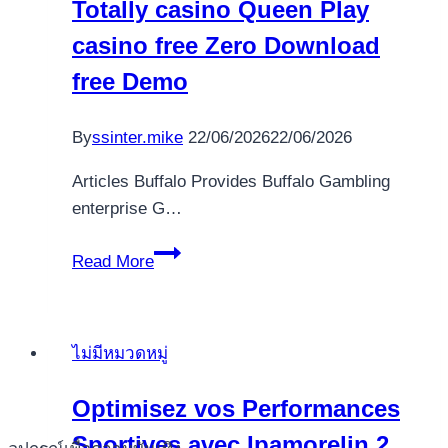
Totally casino Queen Play
Incentive
Requirements
casino free Zero Download
free Demo
By
ssinter.mike
22/06/2026
22/06/2026
Articles Buffalo Provides Buffalo Gambling
enterprise G…
Play
Read More
Choy
Sunlight
Doa
ไม่มีหมวดหมู่
Totally
casino
Optimisez vos Performances
Queen
Sportives avec Ipamorelin 2
Play