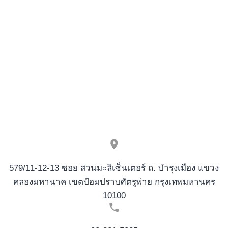
dans
Canada
Gratification
pour
debit
card
Casino
en
ligne
depot
2$
579/11-12-13 ซอย สวนมะลิเซ็นเตอร์ ถ. บำรุงเมือง แขวง
คลองมหานาค เขตป้อมปราบศัตรูพ่าย กรุงเทพมหานคร
10100