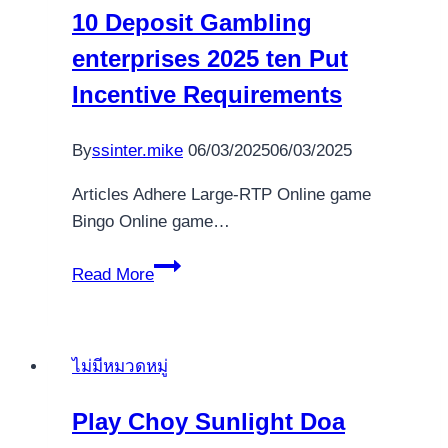
Overview
10 Deposit Gambling
enterprises 2025 ten Put
Incentive Requirements
By
ssinter.mike
06/03/2025
06/03/2025
Articles Adhere Large-RTP Online game
Bingo Online game…
10
Read More
Deposit
Gambling
enterprises
ไม่มีหมวดหมู่
2025
ten
Play Choy Sunlight Doa
Put