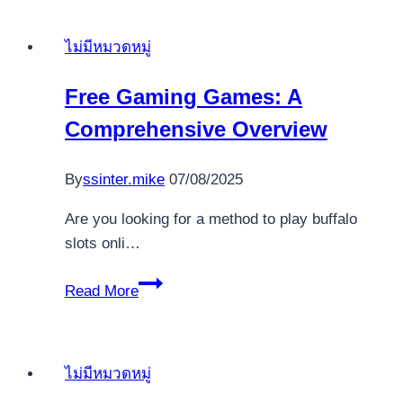
casinos
comercios
ไม่มีหมวดหมู่
cual
tienen
Free Gaming Games: A
ventajas
Comprehensive Overview
Caesars
�
fraga
By
ssinter.mike
07/08/2025
casino
Are you looking for a method to play buffalo
slots onli…
Free
Read More
Gaming
Games:
A
ไม่มีหมวดหมู่
Comprehensive