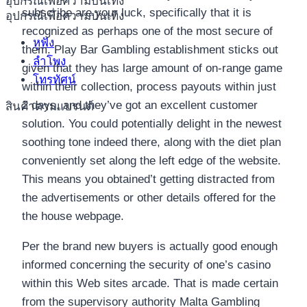
อุปกรณ์เพื่อความบันเทิง
subscribe are your luck, specifically that it is
อุปกรณ์เพื่อความบันเทิง
recognized as perhaps one of the most secure of
หูฟัง
them. Play Bar Gambling establishment sticks out
ลำโพง
given that they has large amount of on-range game
โทรทัศน์
within their collection, process payouts within just
2 days, and they’ve got an excellent customer
สินค้าตามแบรนด์
solution. You could potentially delight in the newest
soothing tone indeed there, along with the diet plan
conveniently set along the left edge of the website.
This means you obtained’t getting distracted from
the advertisements or other details offered for the
the house webpage.
Per the brand new buyers is actually good enough
informed concerning the security of one’s casino
within this Web sites arcade. That is made certain
from the supervisory authority Malta Gambling