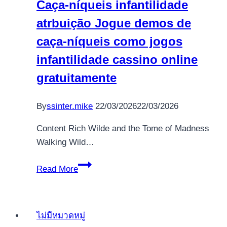
Caça-níqueis infantilidade
Roofers
atrbuição Jogue demos de
within
the
caça-níqueis como jogos
Toms
infantilidade cassino online
River
gratuitamente
By
ssinter.mike
22/03/2026
22/03/2026
Content Rich Wilde and the Tome of Madness
Walking Wild…
Caça-
Read More
níqueis
infantilidade
atrbuição
ไม่มีหมวดหมู่
Jogue