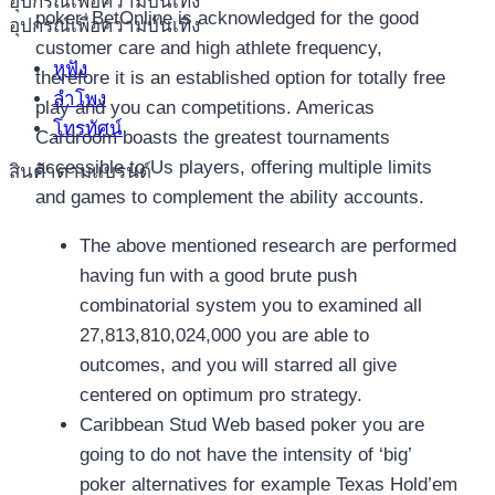
อุปกรณ์เพื่อความบันเทิง
poker. BetOnline is acknowledged for the good
อุปกรณ์เพื่อความบันเทิง
customer care and high athlete frequency,
หูฟัง
therefore it is an established option for totally free
ลำโพง
play and you can competitions. Americas
โทรทัศน์
Cardroom boasts the greatest tournaments
accessible to Us players, offering multiple limits
สินค้าตามแบรนด์
and games to complement the ability accounts.
The above mentioned research are performed
having fun with a good brute push
combinatorial system you to examined all
27,813,810,024,000 you are able to
outcomes, and you will starred all give
centered on optimum pro strategy.
Caribbean Stud Web based poker you are
going to do not have the intensity of ‘big’
poker alternatives for example Texas Hold’em