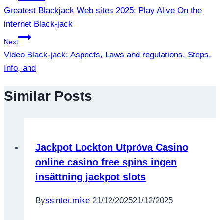
Greatest Blackjack Web sites 2025: Play Alive On the
เรื่อง
internet Black-jack
Next
Video Black-jack: Aspects, Laws and regulations, Steps,
Info, and
Similar Posts
Jackpot Lockton Utpröva Casino
online casino free spins ingen
insättning jackpot slots
By
ssinter.mike
21/12/2025
21/12/2025