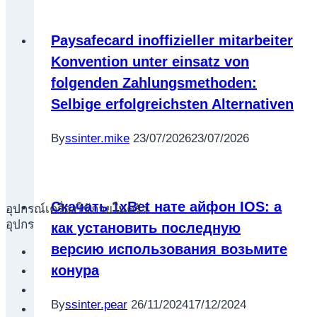
Paysafecard inoffizieller mitarbeiter
Konvention unter einsatz von
folgenden Zahlungsmethoden:
Selbige erfolgreichsten Alternativen
By
ssinter.mike
23/07/2026
23/07/2026
Скачать 1xBet нате айфон IOS: а
อุปกรณ์เครื่องใช้ภายในครัว
อุปกรณ์เครื่องใช้ภายในครัว
как установить последную
версию использования возьмите
เตาอบไฟฟ้า
конура
หม้อทอดไร้น้ำมัน
กาน้ำร้อน
By
ssinter.pear
26/11/2024
17/12/2024
เครื่องกดน้ำร้อน