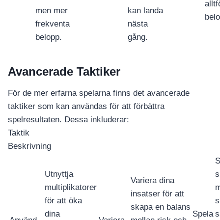
allt
men mer
kan landa
belo
frekventa
nästa
belopp.
gång.
Avancerade Taktiker
För de mer erfarna spelarna finns det avancerade
taktiker som kan användas för att förbättra
spelresultaten. Dessa inkluderar:
Taktik
Beskrivning
S
Utnyttja
s
Variera dina
multiplikatorer
m
insatser för att
för att öka
s
skapa en balans
dina
Spela
s