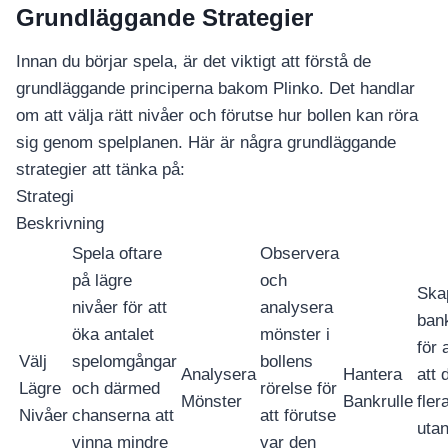
Grundläggande Strategier
Innan du börjar spela, är det viktigt att förstå de
grundläggande principerna bakom Plinko. Det handlar
om att välja rätt nivåer och förutse hur bollen kan röra
sig genom spelplanen. Här är några grundläggande
strategier att tänka på:
Strategi
Beskrivning
Spela oftare
Observera
på lägre
och
Ska
nivåer för att
analysera
bank
öka antalet
mönster i
för 
Välj
spelomgångar
bollens
Analysera
Hantera
att 
Lägre
och därmed
rörelse för
Mönster
Bankrulle
fle
Nivåer
chanserna att
att förutse
utan
vinna mindre
var den