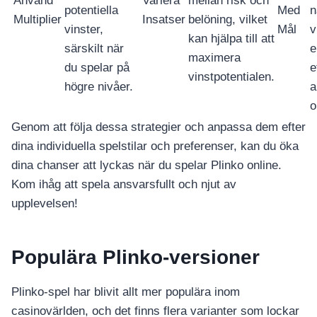
Använd
Variera
mellan risk och
potentiella
Med
n
Multiplier
Insatser
belöning, vilket
vinster,
Mål
v
kan hjälpa till att
särskilt när
e
maximera
du spelar på
e
vinstpotentialen.
högre nivåer.
a
o
Genom att följa dessa strategier och anpassa dem efter
dina individuella spelstilar och preferenser, kan du öka
dina chanser att lyckas när du spelar Plinko online.
Kom ihåg att spela ansvarsfullt och njut av
upplevelsen!
อุปกรณ์เครื่องใช้ภายในครัว
อุปกรณ์เครื่องใช้ภายในครัว
เตาอบไฟฟ้า
Populära Plinko-versioner
หม้อทอดไร้น้ำมัน
กาน้ำร้อน
Plinko-spel har blivit allt mer populära inom
เครื่องกดน้ำร้อน
casinovärlden, och det finns flera varianter som lockar