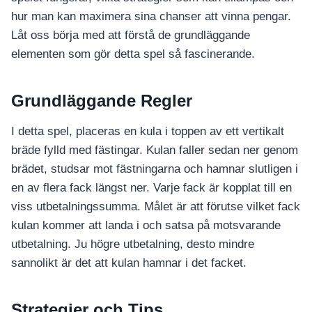
อุปกรณ์เพื่อความบันเทิง
อุปกรณ์เพื่อความบันเทิง
hur man kan maximera sina chanser att vinna pengar.
Låt oss börja med att förstå de grundläggande
หูฟัง
elementen som gör detta spel så fascinerande.
ลำโพง
โทรทัศน์
Grundläggande Regler
สินค้าตามแบรนด์
I detta spel, placeras en kula i toppen av ett vertikalt
bräde fylld med fästingar. Kulan faller sedan ner genom
brädet, studsar mot fästningarna och hamnar slutligen i
en av flera fack längst ner. Varje fack är kopplat till en
viss utbetalningssumma. Målet är att förutse vilket fack
kulan kommer att landa i och satsa på motsvarande
utbetalning. Ju högre utbetalning, desto mindre
sannolikt är det att kulan hamnar i det facket.
Strategier och Tips