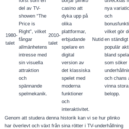
först som en
börjar plinko
utvecklas 
del av TV-
casino att
nya variati
showen “The
dyka upp på
och
Price is
olika
bonusfunkti
Right”, vilket
plattformar,
vilket gör de
1980-
2010-
fångar
erbjudande
Nutid
en ständigt
talet
talet
allmänhetens
spelare en
populär akti
intresse med
digital
bland spela
sin visuella
version av
som söker
attraktion
det klassiska
underhållni
och
spelet med
och chans 
spännande
moderna
vinna stora
spelmekanik.
funktioner
belopp.
och
interaktivitet.
Genom att studera denna historik kan vi se hur plinko
har överlevt och växt från sina rötter i TV-underhållning