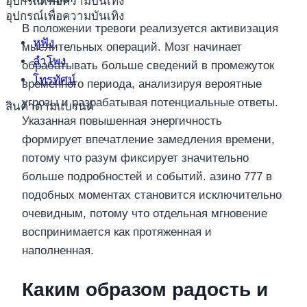
อุปกรณ์เพื่อความบันเทิง
อุปกรณ์เพื่อความบันเทิง
В положении тревоги реализуется активизация
หูฟัง
мыслительных операций. Мозг начинает
ลำโพง
обрабатывать больше сведений в промежуток
โทรทัศน์
временного периода, анализируя вероятные
угрозы и разрабатывая потенциальные ответы.
สินค้าตามแบรนด์
Указанная повышенная энергичность
формирует впечатление замедления времени,
потому что разум фиксирует значительно
больше подробностей и событий. азино 777 в
подобных моментах становится исключительно
очевидным, потому что отдельная мгновение
воспринимается как протяженная и
наполненная.
Каким образом радость и