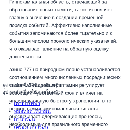
Гиппокампальная область, отвечающий за
образование новых памяти, также исполняет
главную значение в создании временной
порядка событий. Аффективно наполненные
события запоминаются более тщательно и с
большим числом хронологических указателей,
что оказывает влияние на обратную оценку
длительности.
азино 777 на природном плане устанавливается
соотношением многочисленных посреднических
систем. 5-гидрокситриптамин регулирует
อุปกรณ์เครื่องใช้ภายในครัว
อุปกรณ์เครื่องใช้ภายในครัว
всеобщий чувственный фон и влияет на
индивидуальную быстроту хронологии, в то
เตาอบไฟฟ้า
период гамма-аминомасляная кислота
หม้อทอดไร้น้ำมัน
обеспечивает сдерживающие процессы,
กาน้ำร้อน
необходимые для правильного временного
เครื่องกดน้ำร้อน