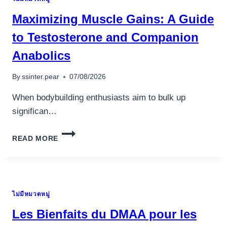
À
L’ÉGARD
Maximizing Muscle Gains: A Guide
DE
PLAISIR
to Testosterone and Companion
LEQUEL
Anabolics
ONT
LES
POURCENTAGE
By
ssinter.pear
07/08/2026
À
L’EXCLUSION
When bodybuilding enthusiasts aim to bulk up
DE
significan…
POSSÉDER
AVEC
MAXIMIZING
DEPOT
READ MORE
MUSCLE
GAINS:
A
GUIDE
TO
ไม่มีหมวดหมู่
TESTOSTERONE
AND
Les Bienfaits du DMAA pour les
COMPANION