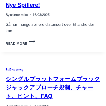
อุปกรณ์เพื่อความบันเทิง
Nye Spillere!
อุปกรณ์เพื่อความบันเทิง
หูฟัง
By
ssinter.mike
16/03/2025
ลำโพง
Så har mange spillere distansert over til andre der
โทรทัศน์
kan…
สินค้าตามแบรนด์
LUCKY
READ MORE
BULL
DELER
CASINO
SLOT
COUCH
ไม่มีหมวดหมู่
POTATO
UT
シングルプラットフォームブラック
70
KR
ジャックアプローチ規制、チャー
AUTONOM
ト、ヒント、FAQ
UTEN
BEGJÆRING
OM