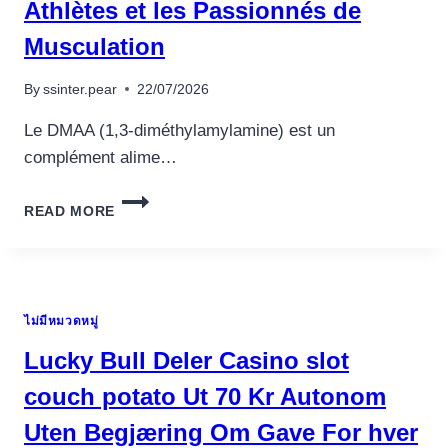
ANABOLICS
Athlètes et les Passionnés de
Musculation
By
ssinter.pear
22/07/2026
Le DMAA (1,3-diméthylamylamine) est un
complément alime…
LES
READ MORE
BIENFAITS
DU
DMAA
POUR
LES
ไม่มีหมวดหมู่
ATHLÈTES
ET
Lucky Bull Deler Casino slot
LES
PASSIONNÉS
couch potato Ut 70 Kr Autonom
DE
Uten Begjæring Om Gave For hver
MUSCULATION