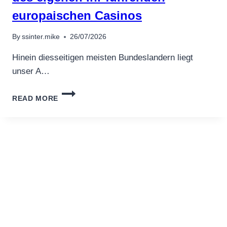
ク
ジ
europaischen Casinos
ャ
ッ
By
ssinter.mike
26/07/2026
ク
ア
Hinein diesseitigen meisten Bundeslandern liegt
プ
unser A…
ロ
ー
DADURCH
チ
READ MORE
WAR
規
DIESE
制、
HOHENSYBURG
チ
KEINESWEGS
ャ
UNGEACHTET
ー
FLACHENMA?
ト、
IG,
ヒ
SONDERN
ン
UNTERGEORDNET
ト、
BEIM
FAQ
SPIELANGEBOT
DES