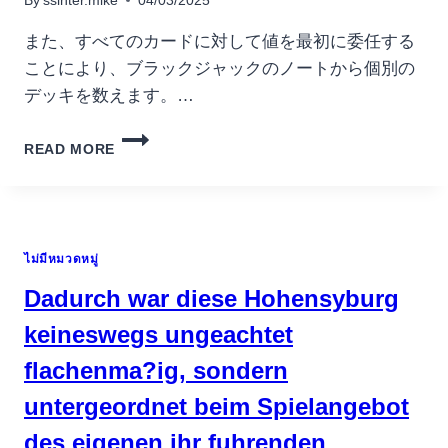
By
ssinter.mike
04/03/2025
GAVE
FOR
また、すべてのカードに対して値を最初に委任する
HVER
ことにより、ブラックジャックのノートから個別の
NYE
デッキを数えます。…
SPILLERE!
シ
READ MORE
ン
グ
ル
プ
ラ
ไม่มีหมวดหมู่
ッ
ト
Dadurch war diese Hohensyburg
フ
ォ
keineswegs ungeachtet
ー
flachenma?ig, sondern
ム
ブ
untergeordnet beim Spielangebot
ラ
ッ
des eigenen ihr fuhrenden