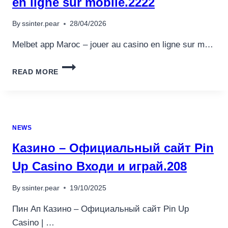
en ligne sur mobile.2222
CASINO.1815
By
ssinter.pear
28/04/2026
Melbet app Maroc – jouer au casino en ligne sur m…
MELBET
READ MORE
APP
MAROC
JOUER
AU
CASINO
NEWS
EN
LIGNE
Казино – Официальный сайт Pin
SUR
MOBILE.2222
Up Casino Входи и играй.208
By
ssinter.pear
19/10/2025
Пин Ап Казино – Официальный сайт Pin Up
Casino | …