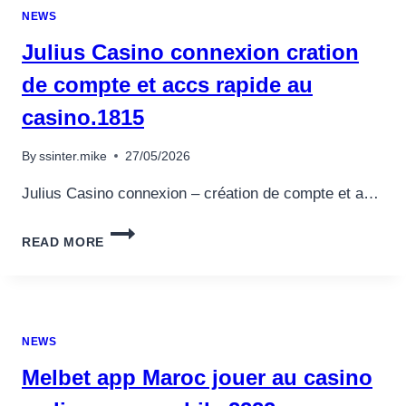
NEWS
Julius Casino connexion cration
de compte et accs rapide au
casino.1815
By
ssinter.mike
27/05/2026
Julius Casino connexion – création de compte et a…
JULIUS
READ MORE
CASINO
CONNEXION
CRATION
DE
COMPTE
NEWS
ET
ACCS
Melbet app Maroc jouer au casino
RAPIDE
AU