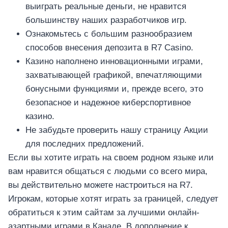
อุปกรณ์เพื่อความบันเทิง
выиграть реальные деньги, не нравится
อุปกรณ์เพื่อความบันเทิง
большинству наших разработчиков игр.
หูฟัง
Ознакомьтесь с большим разнообразием
ลำโพง
способов внесения депозита в R7 Casino.
โทรทัศน์
Казино наполнено инновационными играми,
захватывающей графикой, впечатляющими
สินค้าตามแบรนด์
бонусными функциями и, прежде всего, это
безопасное и надежное киберспортивное
казино.
Не забудьте проверить нашу страницу Акции
для последних предложений.
Если вы хотите играть на своем родном языке или
вам нравится общаться с людьми со всего мира,
вы действительно можете настроиться на R7.
Игрокам, которые хотят играть за границей, следует
обратиться к этим сайтам за лучшими онлайн-
азартными играми в Канаде. В дополнение к