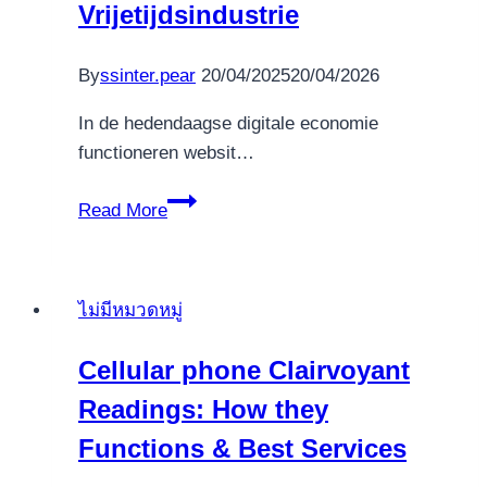
Vrijetijdsindustrie
scarab
queen
By
ssinter.pear
20/04/2025
20/04/2026
&
qua
In de hedendaagse digitale economie
Echtgeld
functioneren websit…
zum
besten
De
Read More
geben,
Strategische
Top
Rol
Casinos
van
ไม่มีหมวดหมู่
Website-
Design
Cellular phone Clairvoyant
en
Readings: How they
Functionaliteit
in
Functions & Best Services
de