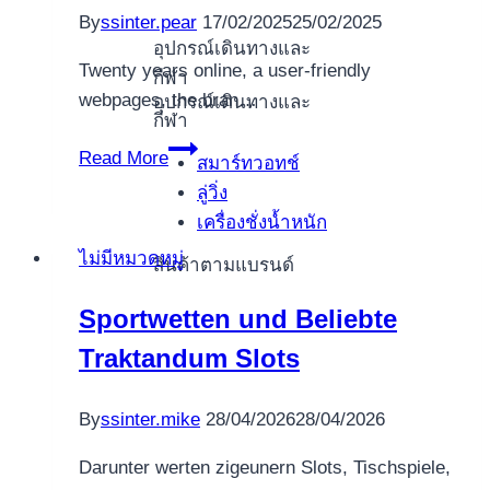
Vrijetijdsindustrie
By
ssinter.pear
17/02/2025
25/02/2025
อุปกรณ์เดินทางและ
Twenty years online, a user-friendly
กีฬา
webpages, the bran…
อุปกรณ์เดินทางและ
กีฬา
Cellular
Read More
สมาร์ทวอทช์
phone
ลู่วิ่ง
Clairvoyant
เครื่องชั่งน้ำหนัก
Readings:
ไม่มีหมวดหมู่
สินค้าตามแบรนด์
How
they
Sportwetten und Beliebte
Functions
Traktandum Slots
&
Best
Services
By
ssinter.mike
28/04/2026
28/04/2026
Darunter werten zigeunern Slots, Tischspiele,