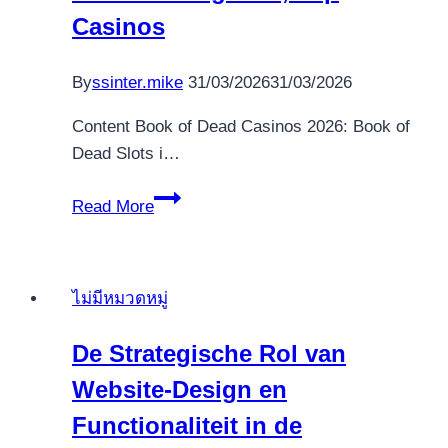
Casinos
By
ssinter.mike
31/03/2026
31/03/2026
Content Book of Dead Casinos 2026: Book of
Dead Slots i…
Book
Read More
of
Dead
gebührenfrei
ไม่มีหมวดหมู่
Slot
john
De Strategische Rol van
hunter
Website-Design en
tomb
of
Functionaliteit in de
the