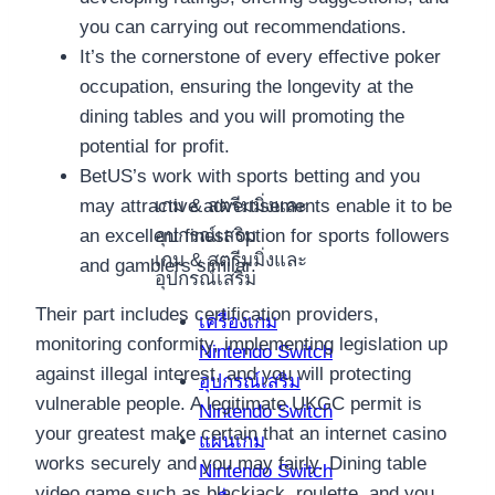
you can carrying out recommendations.
It’s the cornerstone of every effective poker
occupation, ensuring the longevity at the
dining tables and you will promoting the
potential for profit.
BetUS’s work with sports betting and you
เกม & สตรีมมิ่งและ
may attractive advertisements enable it to be
อุปกรณ์เสริม
an excellent finest option for sports followers
เกม & สตรีมมิ่งและ
and gamblers similar.
อุปกรณ์เสริม
Their part includes certification providers,
เครื่องเกม
monitoring conformity, implementing legislation up
Nintendo Switch
against illegal interest, and you will protecting
อุปกรณ์เสริม
vulnerable people. A legitimate UKGC permit is
Nintendo Switch
your greatest make certain that an internet casino
แผ่นเกม
works securely and you may fairly. Dining table
Nintendo Switch
video game such as blackjack, roulette, and you