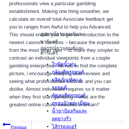
professionals view a particular gambling
establishment. Making one thing smoother, we
calculate an overall total Associate feedback get
you to ranges from Awful to help you Advanced.
อุปกรณ์ยานยนต์และ
This should enable you to get an introduction to the
คาร์แคร์
newest casino’s services – because the expressed
อุปกรณ์ยานยนต์และ
from the most other user – to make they simpler to
คาร์แคร์
contrast an individual viewpoints from a couple
ใบปัดน้ำฝน
gambling enterprises. Yet not, to find the complete
กล้องติดรถยนต์
picture, i encourage studying user reviews and
ผลิตภัณฑ์ดูแล
seeing what professionals such as and you can
รถยนต์
dislike. Almost individuals requires so it matter
พัดลมติดรถยนต์
when they first start gambling – what are the
กรอบป้ายทะเบียน
greatest online casino websites in britain?
น้ำยาป้องกันและ
อุดยางรั่ว
แนะแนว
ไส้กรองแอร์
Previous