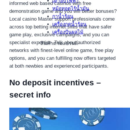
เตาอบไฟฟ้า
informed web based casinos with free
หม้อทอดไร้น้ำมัน
demonstration game and you will better bonuses?
กาน้ำร้อน
Local casino Master support professionals come
เครื่องกดน้ำร้อน
across top betting internet sites that have safer
เครื่องปั่นผลไม้
game play, exclusive campaigns, and you can
specialist expertise. Talk about authorized
สินค้าตามแบรนด์
networks with finest-level online game, free play
options, and you can fulfilling now offers targeted
at both newbies and experienced participants.
No deposit incentives –
secret info