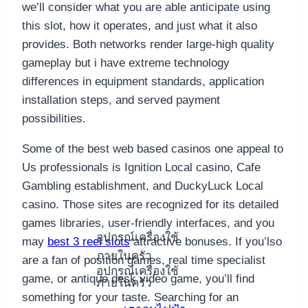
we’ll consider what you are able anticipate using
this slot, how it operates, and just what it also
provides. Both networks render large-high quality
gameplay but i have extreme technology
differences in equipment standards, application
installation steps, and served payment
possibilities.
Some of the best web based casinos one appeal to
Us professionals is Ignition Local casino, Cafe
Gambling establishment, and DuckyLuck Local
casino. Those sites are recognized for its detailed
games libraries, user-friendly interfaces, and you
อุปกรณ์เครื่องใช้
may
best 3 reel slots
attractive bonuses. If you’lso
ภายในครัว
are a fan of position games, real time specialist
อุปกรณ์เครื่องใช้
game, or antique desk video game, you’ll find
ภายในครัว
something for your taste. Searching for an