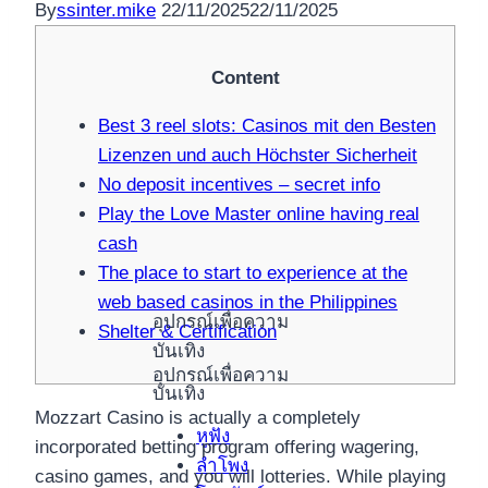
By
ssinter.mike
22/11/2025
22/11/2025
Content
Best 3 reel slots: Casinos mit den Besten
Lizenzen und auch Höchster Sicherheit
No deposit incentives – secret info
Play the Love Master online having real
cash
The place to start to experience at the
web based casinos in the Philippines
อุปกรณ์เพื่อความ
Shelter & Certification
บันเทิง
อุปกรณ์เพื่อความ
บันเทิง
Mozzart Casino is actually a completely
หูฟัง
incorporated betting program offering wagering,
ลำโพง
casino games, and you will lotteries. While playing