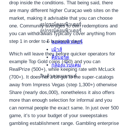
drop inside the conditions. That being said, there
are many different higher Curaçao web sites on the
market, making it advisable that you can choose
อุปกรณ์คอมพิวเตอร์
one. Community averages to own redemptions and
อุปกรณ์คอมพิวเตอร์
you can withdrawals typically cover anything from
step 1 in order to 5 business days.
จอคอมพิวเตอร์
เม้าส์
Which will leave they before quicker operators for
คีย์บอร์ด
example Top Gold coins (450) and you can
กล้องแว็บแคม
RealPrize (500+), while keeping rate with McLuck
สินค้าตามแบรนด์
(700+). It does not a bit get to the super-catalogs
away from Impress Vegas (step 1,300+) otherwise
Share (nearly dos,000), nonetheless it also offers
more than enough selection for informal and you
can normal people the exact same. In just over 500
game, it’s to your budget of your sweepstakes
gambling establishment range. Gambling enterprise