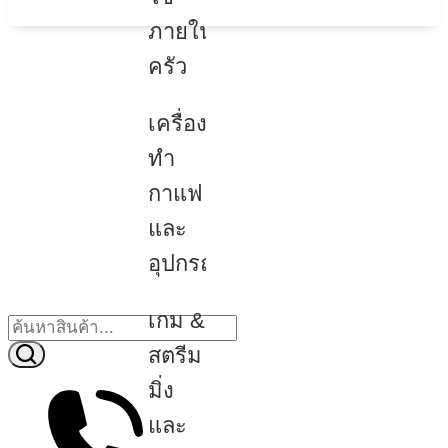
ภายใน
ครัว
เครื่อง
ทำ
กาแฟ
และ
อุปกรณ์
เกม &
สตรีม
มิ่ง
และ