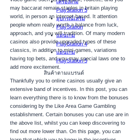
เครื่องเกม
may baccarat remain staples in britain playing
PlayStation 5
world, in person an internet-based. It attention
อุปกรณ์เสริม
people whom really worth a balance from luck,
PlayStation
approach, and you will tradition. Of many modern
แผ่นเกม
casinos also provide upgraded types of these
PlayStation 4
classics, in addition to mini-games, variations
แผ่นเกม
having top bets, and you may special laws one to
PlayStation 5
add more excitement.
สินค้าตามแบรนด์
Thankfully you to online casinos usually give an
extensive band of incentives. In this post, you can
learn everything there is to know from the bonuses
considering by the Like Area Game Gambling
establishment. Certain bonuses you can use are in
the above list, whilst you can keep discovering to
find out more lower than. On this page, you can
learn that which you to know in the incentives