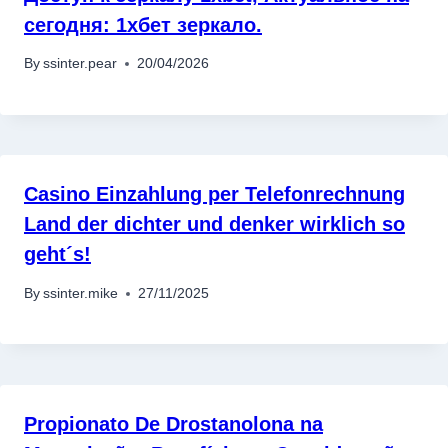
сегодня: 1хбет зеркало.
By
ssinter.pear
20/04/2026
Casino Einzahlung per Telefonrechnung
Land der dichter und denker wirklich so
geht´s!
By
ssinter.mike
27/11/2025
Propionato De Drostanolona na