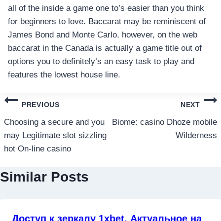
all of the inside a game one to’s easier than you think
for beginners to love. Baccarat may be reminiscent of
James Bond and Monte Carlo, however, on the web
baccarat in the Canada is actually a game title out of
options you to definitely’s an easy task to play and
features the lowest house line.
แนะแนว
PREVIOUS
NEXT
เรื่อง
Choosing a secure and you
Biome: casino Dhoze mobile
may Legitimate slot sizzling
Wilderness
hot On-line casino
Similar Posts
Доступ к зеркалу 1xbet, Актуальное на