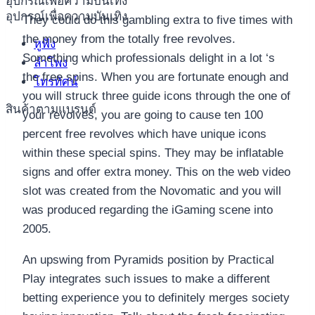
อุปกรณ์เพื่อความบันเทิง
อุปกรณ์เพื่อความบันเทิง
They could do this gambling extra to five times with
the money from the totally free revolves.
หูฟัง
Something which professionals delight in a lot ‘s
ลำโพง
the free spins. When you are fortunate enough and
โทรทัศน์
you will struck three guide icons through the one of
สินค้าตามแบรนด์
your revolves, you are going to cause ten 100
percent free revolves which have unique icons
within these special spins. They may be inflatable
signs and offer extra money. This on the web video
slot was created from the Novomatic and you will
was produced regarding the iGaming scene into
2005.
An upswing from Pyramids position by Practical
Play integrates such issues to make a different
betting experience you to definitely merges society