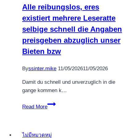
ciocan
Alle reibungslos, eres
ocean
existiert mehrere Leseratte
al
cazinourilor
selbige schnell die Angaben
când
preisgeben abzuglich unser
sau
Bieten bzw
tombole
departe
să
By
ssinter.mike
11/05/2026
11/05/2026
SUA
Damit du schnell und unverzuglich in die
gange kommen k…
Alle
Read More
reibungslos,
eres
existiert
ไม่มีหมวดหมู่
mehrere