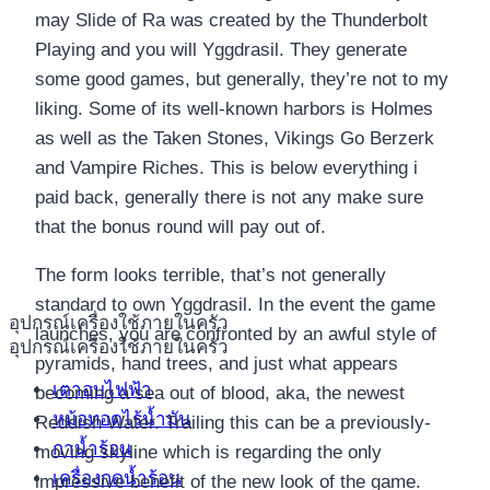
may Slide of Ra was created by the Thunderbolt
Playing and you will Yggdrasil. They generate
some good games, but generally, they’re not to my
liking. Some of its well-known harbors is Holmes
as well as the Taken Stones, Vikings Go Berzerk
and Vampire Riches. This is below everything i
paid back, generally there is not any make sure
that the bonus round will pay out of.
The form looks terrible, that’s not generally
standard to own Yggdrasil. In the event the game
อุปกรณ์เครื่องใช้ภายในครัว
launches, you are confronted by an awful style of
อุปกรณ์เครื่องใช้ภายในครัว
pyramids, hand trees, and just what appears
เตาอบไฟฟ้า
becoming a sea out of blood, aka, the newest
หม้อทอดไร้น้ำมัน
Reddish Water. Trailing this can be a previously-
กาน้ำร้อน
moving skyline which is regarding the only
เครื่องกดน้ำร้อน
impressive benefit of the new look of the game.