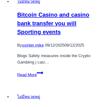
ไม่มีหมวดหมู่
Bitcoin Casino and casino
bank transfer you will
Sporting events
By
ssinter.mike
09/12/2025
09/12/2025
Blogs Safety measures inside the Crypto
Gambling | casi…
Bitcoin
Read More
Casino
and
casino
ไม่มีหมวดหมู่
bank
transfer