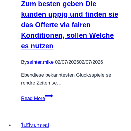
Zum besten geben Die
you
kunden uppig und finden sie
will
Sporting
das Offerte via fairen
events
Konditionen, sollen Welche
es nutzen
By
ssinter.mike
02/07/2026
02/07/2026
Ebendiese bekanntesten Glucksspiele se
rendre Zeiten se…
Zum
Read More
besten
geben
Die
ไม่มีหมวดหมู่
kunden