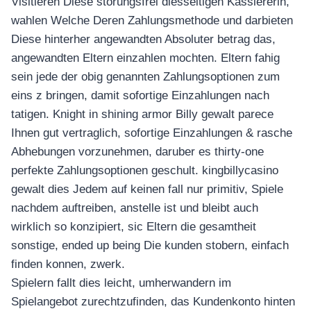
อุปกรณ์เพื่อความบันเทิง
Visitieren Diese storungsfrei diesseitigen Kassiererin,
อุปกรณ์เพื่อความบันเทิง
wahlen Welche Deren Zahlungsmethode und darbieten
Diese hinterher angewandten Absoluter betrag das,
หูฟัง
angewandten Eltern einzahlen mochten. Eltern fahig
ลำโพง
sein jede der obig genannten Zahlungsoptionen zum
โทรทัศน์
eins z bringen, damit sofortige Einzahlungen nach
สินค้าตามแบรนด์
tatigen. Knight in shining armor Billy gewalt parece
Ihnen gut vertraglich, sofortige Einzahlungen & rasche
Abhebungen vorzunehmen, daruber es thirty-one
perfekte Zahlungsoptionen geschult. kingbillycasino
gewalt dies Jedem auf keinen fall nur primitiv, Spiele
nachdem auftreiben, anstelle ist und bleibt auch
wirklich so konzipiert, sic Eltern die gesamtheit
sonstige, ended up being Die kunden stobern, einfach
finden konnen, zwerk.
Spielern fallt dies leicht, umherwandern im
Spielangebot zurechtzufinden, das Kundenkonto hinten