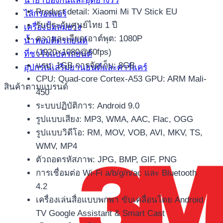
น้ำยาป้องกันและอุดยางรั่ว
Product detail: Xiaomi Mi TV Stick EU
ไส้กรองแอร์
รับประกันศูนย์ไทย 1 ปี
เครื่องปั้มลมยาง
ความละเอียดเอาต์พุต: 1080P
น้ำหอมติดรถยนต์
(1920×1080@60fps)
ที่ชาร์จแบตรถยนต์
แรม: 1GB การจัดเก็บ: 8GB
อุปกรณ์เสริมยานยนต์และคาร์แคร์
CPU: Quad-core Cortex-A53 GPU: ARM Mali-
สินค้าตามแบรนด์
450
ระบบปฏิบัติการ: Android 9.0
รูปแบบเสียง: MP3, WMA, AAC, Flac, OGG
รูปแบบวิดีโอ: RM, MOV, VOB, AVI, MKV, TS,
WMV, MP4
ตัวถอดรหัสภาพ: JPG, BMP, GIF, PNG
การเชื่อมต่อ Wi-Fi a/b/g/n/ac และ Bluetooth
4.2
เครื่องเล่นสื่อแบบพกพา ขับเคลื่อนโดย Android
TV Google Assistant & Smart Cast