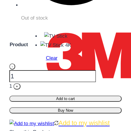
Out of stock
Product
Clear
Quantity
-
1
+
Add to cart
Buy Now
Add to my wishlist