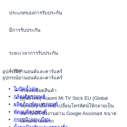
ประเภทของการรับประกัน
มีการรับประกัน
ระยะเวลาการรับประกัน
1 Year
อุปกรณ์ยานยนต์และคาร์แคร์
อุปกรณ์ยานยนต์และคาร์แคร์
ใบปัดน้ำฝน
รายละเอียดสินค้า
กล้องติดรถยนต์
[ศูนย์ไทย] Xiaomi Mi TV Stick EU (Global
ผลิตภัณฑ์ดูแลรถยนต์
Version) เสี่ยวหมี่ เปลี่ยนโทรทัศน์ให้กลายเป็น
พัดลมติดรถยนต์
สมาร์ททีวี สั่งงานผ่าน Google Assistant ขนาด
กรอบป้ายทะเบียน
เล็กพกพาสะดวก