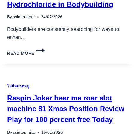
HOT
Hydrochloride in Bodybuilding
ON-
LINE
By
ssinter.pear
24/07/2026
CASINO
Bodybuilders are constantly searching for ways to
enhan…
THE
READ MORE
ROLE
OF
METFORMIN
HYDROCHLORIDE
IN
ไม่มีหมวดหมู่
BODYBUILDING
Respin Joker hear me roar slot
machine 81 Xmas Position Review
Play for 100 percent free Today
By
ssinter.mike
15/01/2026