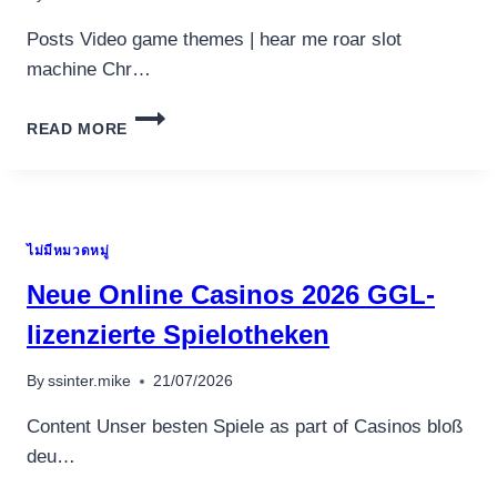
Posts Video game themes | hear me roar slot
machine Chr…
RESPIN
READ MORE
JOKER
HEAR
ME
ROAR
SLOT
ไม่มีหมวดหมู่
MACHINE
81
Neue Online Casinos 2026 GGL-
XMAS
POSITION
lizenzierte Spielotheken
REVIEW
PLAY
By
ssinter.mike
21/07/2026
FOR
100
Content Unser besten Spiele as part of Casinos bloß
PERCENT
deu…
FREE
TODAY