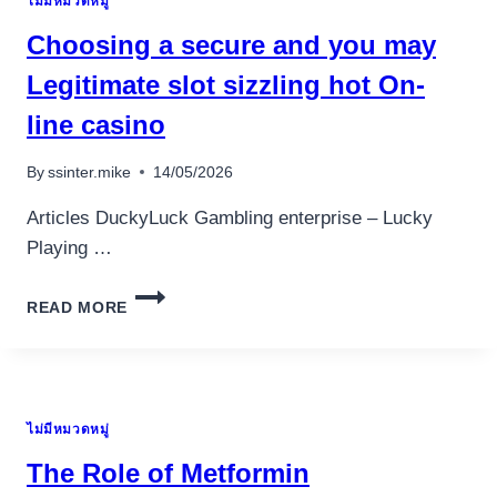
ไม่มีหมวดหมู่
Choosing a secure and you may
Legitimate slot sizzling hot On-
line casino
By
ssinter.mike
14/05/2026
Articles DuckyLuck Gambling enterprise – Lucky
Playing …
CHOOSING
READ MORE
A
SECURE
AND
YOU
MAY
ไม่มีหมวดหมู่
LEGITIMATE
SLOT
The Role of Metformin
SIZZLING