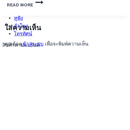
อุปกรณ์เพื่อความบันเทิง
NEUE
READ MORE
อุปกรณ์เพื่อความบันเทิง
ONLINE
CASINOS
หูฟัง
2026
ลำโพง
GGL-
ใส่ความเห็น
LIZENZIERTE
โทรทัศน์
SPIELOTHEKEN
คุณต้อง
เข้าสู่ระบบ
เพื่อจะพิมพ์ความเห็น
สินค้าตามแบรนด์