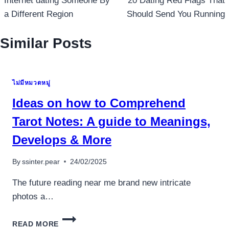
เรื่อง
Internet dating Someone By
20 Dating Red Flags That
a Different Region
Should Send You Running
Similar Posts
ไม่มีหมวดหมู่
Ideas on how to Comprehend
Tarot Notes: A guide to Meanings,
Develops & More
By
ssinter.pear
24/02/2025
The future reading near me brand new intricate
photos a…
IDEAS
READ MORE
ON