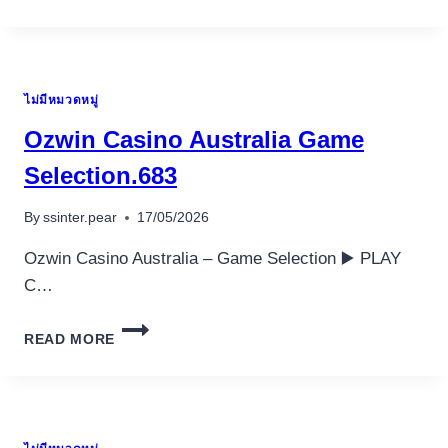
HOW
TO
COMPREHEND
TAROT
ไม่มีหมวดหมู่
NOTES:
A
Ozwin Casino Australia Game
GUIDE
TO
Selection.683
MEANINGS,
DEVELOPS
By
ssinter.pear
17/05/2026
&
MORE
Ozwin Casino Australia – Game Selection ▶️ PLAY
С…
OZWIN
READ MORE
CASINO
AUSTRALIA
GAME
SELECTION.683