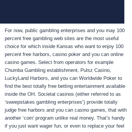
อุปกรณ์เพื่อความบันเทิง
อุปกรณ์เพื่อความบันเทิง
หูฟัง
ลำโพง
For now, public gambling enterprises and you may 100
โทรทัศน์
percent free gambling web sites are the most useful
สินค้าตามแบรนด์
choice for which inside Kansas who want to enjoy 100
percent free harbors, casino poker and you can online
casino games. Select from operators for example
Chumba Gambling establishment, Pulsz Casino,
LuckyLand Harbors, and you can Worldwide Poker to
find the best totally free betting entertainment available
inside the OH. Societal casinos (either referred to as
‘sweepstakes gambling enterprises’) provide totally
judge free harbors and you can casino games, that with
another ‘coin’ program unlike real money. That’s handy
if you just want wager fun, or even to replace your feel