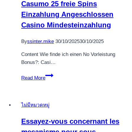
Casumo 25 freie Spins
met
deponeren
Einzahlung Angeschlossen
noppes
Casino Mindesteinzahlung
spins
By
ssinter.mike
30/10/2025
30/10/2025
Content Wie finde ich einen No Vorleistung
Bonus?: Casi…
Spielbank
Read More
via
1
Ecu
ไม่มีหมวดหมู่
Casino
Casumo
Essayez-vous concernant les
25
mecanisme pour sous
freie