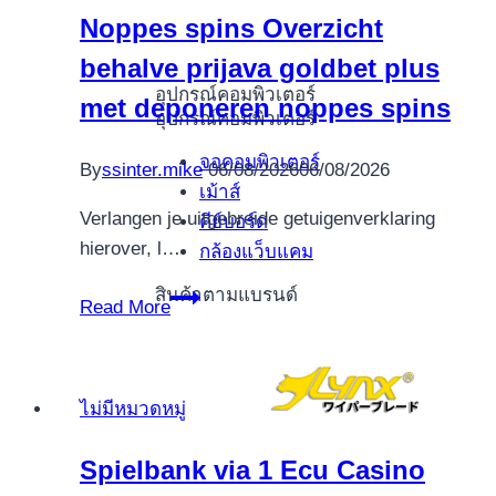
Saturday
Noppes spins Overzicht
deposits
behalve prijava goldbet plus
that
have
อุปกรณ์คอมพิวเตอร์
met deponeren noppes spins
อุปกรณ์คอมพิวเตอร์
an
effective
จอคอมพิวเตอร์
By
ssinter.mike
06/08/2026
06/08/2026
fifty%
เม้าส์
meets
Verlangen je uitgebreide getuigenverklaring
คีย์บอร์ด
hierover, l…
กล้องแว็บแคม
สินค้าตามแบรนด์
Noppes
Read More
spins
Overzicht
behalve
ไม่มีหมวดหมู่
prijava
goldbet
Spielbank via 1 Ecu Casino
plus