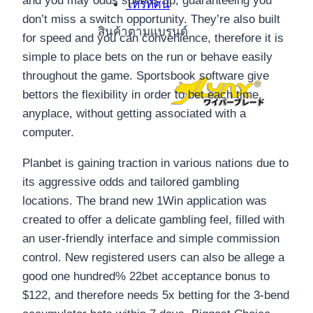
and you may odds speeds up, guaranteeing you
โทรทัศน์
don’t miss a switch opportunity. They’re also built
สินค้าตามแบรนด์
for speed and you can convenience, therefore it is
simple to place bets on the run or behave easily
throughout the game.
Sportsbook software give
bettors the flexibility in order to bet each time,
anyplace, without getting associated with a
computer.
Planbet is gaining traction in various nations due to
its aggressive odds and tailored gambling
locations. The brand new 1Win application was
created to offer a delicate gambling feel, filled with
an user-friendly interface and simple commission
control. New registered users can also be allege a
good one hundred% 22bet acceptance bonus to
$122, and therefore needs 5x betting for the 3-bend