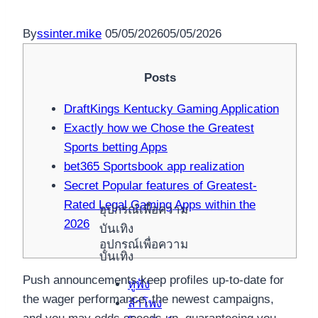
By
ssinter.mike
05/05/2026
05/05/2026
Posts
DraftKings Kentucky Gaming Application
Exactly how we Chose the Greatest
Sports betting Apps
bet365 Sportsbook app realization
Secret Popular features of Greatest-
Rated Legal Gaming Apps within the
อุปกรณ์เพื่อความ
2026
บันเทิง
อุปกรณ์เพื่อความ
บันเทิง
Push announcements keep profiles up-to-date for
หูฟัง
the wager performance, the newest campaigns,
ลำโพง