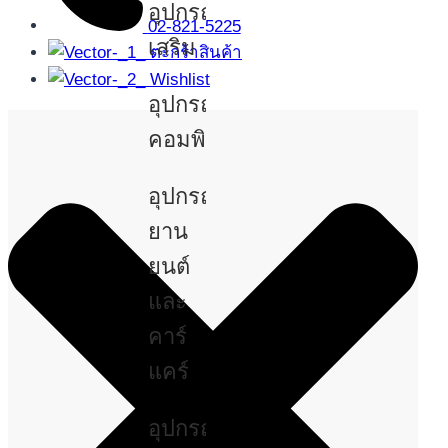
อุปกรณ์
02-821-5225
เสริม
ตะกร้าสินค้า
Wishlist
อุปกรณ์
คอมพิวเตอร์
อุปกรณ์
ยาน
ยนต์
และ
คาร์
แคร์
อุปกรณ์