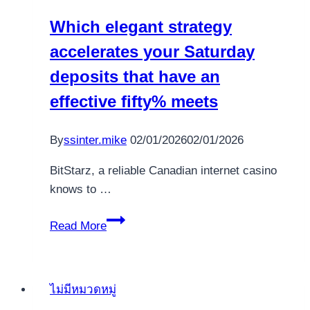
Turinabol
Which elegant strategy
accelerates your Saturday
deposits that have an
effective fifty% meets
By
ssinter.mike
02/01/2026
02/01/2026
BitStarz, a reliable Canadian internet casino
knows to …
Which
Read More
elegant
strategy
accelerates
ไม่มีหมวดหมู่
your