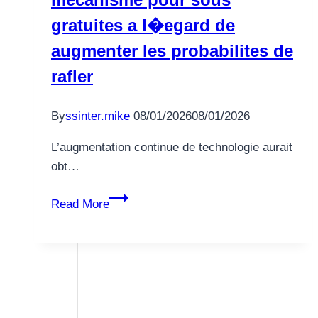
Spins
gratuites a l�egard de
Einzahlung
augmenter les probabilites de
Angeschlossen
rafler
Casino
Mindesteinzahlung
By
ssinter.mike
08/01/2026
08/01/2026
L’augmentation continue de technologie aurait
obt…
Essayez-
Read More
vous
concernant
les
mecanisme
pour
sous