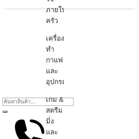
ภายใน
ครัว
เครื่อง
ทำ
กาแฟ
และ
อุปกรณ์
เกม &
สตรีม
มิ่ง
และ