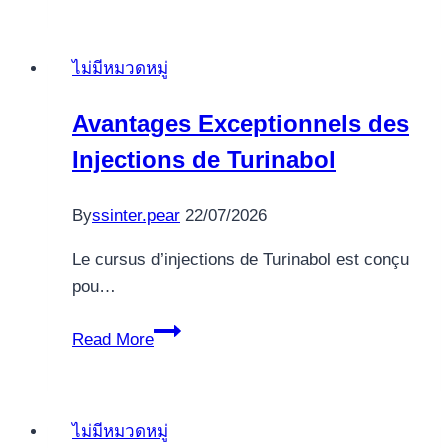
Yöntemleri
ve
ไม่มีหมวดหมู่
Güncel
Vd
Avantages Exceptionnels des
Casino
Injections de Turinabol
Bilgileri
By
ssinter.pear
22/07/2026
Le cursus d’injections de Turinabol est conçu
pou…
Avantages
Read More
Exceptionnels
des
Injections
ไม่มีหมวดหมู่
de