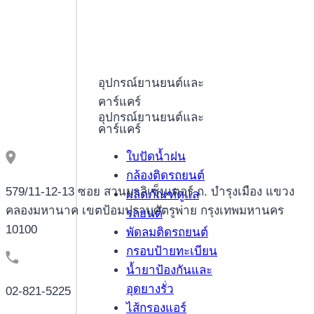
gratuites
a
l�egard
de
อุปกรณ์ยานยนต์และ
augmenter
คาร์แคร์
les
อุปกรณ์ยานยนต์และ
probabilites
คาร์แคร์
de
ใบปัดน้ำฝน
rafler
กล้องติดรถยนต์
579/11-12-13 ซอย สวนมะลิเซ็นเตอร์ ถ. บำรุงเมือง แขวง
ผลิตภัณฑ์ดูแล
คลองมหานาค เขตป้อมปราบศัตรูพ่าย กรุงเทพมหานคร
รถยนต์
10100
พัดลมติดรถยนต์
กรอบป้ายทะเบียน
น้ำยาป้องกันและ
อุดยางรั่ว
02-821-5225
ไส้กรองแอร์