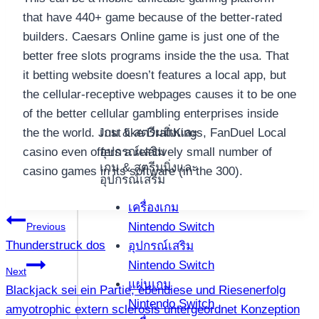
that have 440+ game because of the better-rated
builders. Caesars Online game is just one of the
better free slots programs inside the the usa. That
it betting website doesn’t features a local app, but
the cellular-receptive webpages causes it to be one
of the better cellular gambling enterprises inside
เกม & สตรีมมิ่งและ
the the world. Just like DraftKings, FanDuel Local
อุปกรณ์เสริม
casino even offers a relatively small number of
เกม & สตรีมมิ่งและ
casino games in its software (in the 300).
อุปกรณ์เสริม
เครื่องเกม
แนะแนว
Nintendo Switch
Previous
Thunderstruck dos
อุปกรณ์เสริม
เรื่อง
Nintendo Switch
Next
แผ่นเกม
Blackjack sei ein Partie, ebendiese und Riesenerfolg
Nintendo Switch
amyotrophic extern sclerosis untergeordnet Konzeption