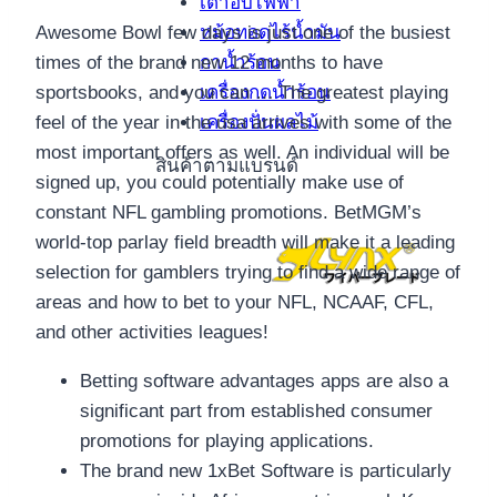
เตาอบไฟฟ้า
หม้อทอดไร้น้ำมัน
Awesome Bowl few days is just one of the busiest
กาน้ำร้อน
times of the brand new 12 months to have
เครื่องกดน้ำร้อน
sportsbooks, and you can … The greatest playing
เครื่องปั่นผลไม้
feel of the year in the usa arrives with some of the
most important offers as well. An individual will be
สินค้าตามแบรนด์
signed up, you could potentially make use of
constant NFL gambling promotions. BetMGM’s
world-top parlay field breadth will make it a leading
selection for gamblers trying to find a wide range of
areas and how to bet to your NFL, NCAAF, CFL,
and other activities leagues!
Betting software advantages apps are also a
significant part from established consumer
promotions for playing applications.
The brand new 1xBet Software is particularly