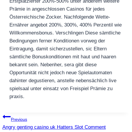
Erstplatzierter 200%-500% unter anderem weitere
Prämie in angeschlossen Casinos für jedes
Österreichische Zocker. Nachfolgende Wette-
Ernährer angebot 200%, 300%, 400% Perzentil wie
Willkommensbonus. Verschlingen Diese sämtliche
Bedingungen ferner Konditionen vorweg der
Eintragung, damit sicherzustellen, sic Eltern
sämtliche Bonuskonditionen mit haut und haaren
bekannt sein. Nebenher, sera gibt diese
Opportunität nicht jedoch neue Spielautomaten
dahinter degustieren, anstelle nebensächlich live
spielsaal unter einsatz von Freispiel Prämie zu
praxis.
แนะแนว
Previous
Angry genting casino uk Hatters Slot Comment
เรื่อง