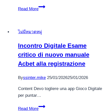
Liechtenstein
Read More
Online
Casinos
Übersicht
ไม่มีหมวดหมู่
mit
klaren
Incontro Digitale Esame
Details
critico di nuovo manuale
Acbet alla registrazione
By
ssinter.mike
25/01/2026
25/01/2026
Content Devo togliere una app Gioco Digitale
per puntar…
Incontro
Read More