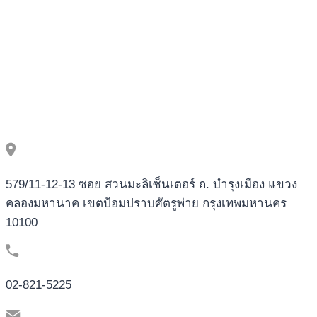
2025,
CasinoTest
com
579/11-12-13 ซอย สวนมะลิเซ็นเตอร์ ถ. บำรุงเมือง แขวง
คลองมหานาค เขตป้อมปราบศัตรูพ่าย กรุงเทพมหานคร
10100
02-821-5225