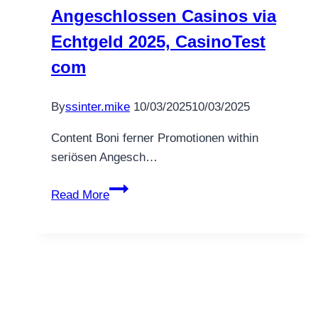
Angeschlossen Casinos via
möjliga
risker
Echtgeld 2025, CasinoTest
com
By
ssinter.mike
10/03/2025
10/03/2025
Content Boni ferner Promotionen within
seriösen Angesch…
Diese
Read More
Traktandum
10
Angeschlossen
Casinos
via
Echtgeld