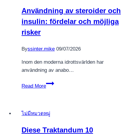
In
Användning av steroider och
the
insulin: fördelar och möjliga
us
January
risker
Food/fruit
slots
By
ssinter.mike
09/07/2026
online
2024
Inom den moderna idrottsvärlden har
användning av anabo…
Användning
Read More
av
steroider
och
ไม่มีหมวดหมู่
insulin:
fördelar
Diese Traktandum 10
och